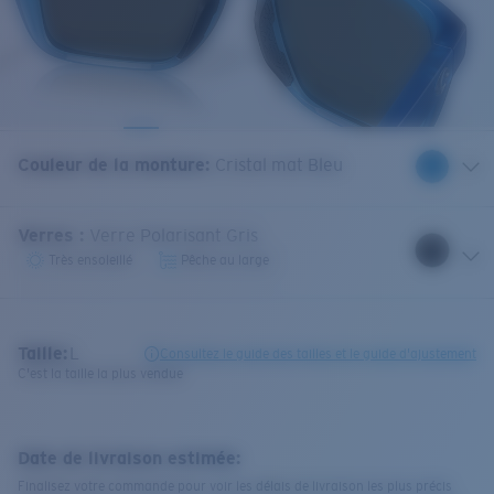
Couleur de la monture
:
Cristal mat Bleu
Verres
:
Verre Polarisant Gris
Très ensoleillé
Pêche au large
Taille:
L
Consultez le guide des tailles et le guide d'ajustement
C'est la taille la plus vendue
Date de livraison estimée:
Finalisez votre commande pour voir les délais de livraison les plus précis