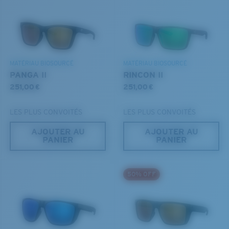
BREVET U.S. N° 6.334.680
Utilisez ce guide pratique pour évaluer l’ajustement
DÉCOUVREZ NOTRE MISSION
BREVET U.S. N° 6.604.824
que vous recherchez.
MATÉRIAU BIOSOURCÉ
MATÉRIAU BIOSOURCÉ
PANGA II
RINCON II
251,00 €
251,00 €
LES PLUS CONVOITÉS
LES PLUS CONVOITÉS
AJOUTER AU
AJOUTER AU
PANIER
PANIER
S
M
50% OFF
Jusqu’au bout?
Vous cherchez peut-être une monture de
petite
ou de
taille
moyenne
.