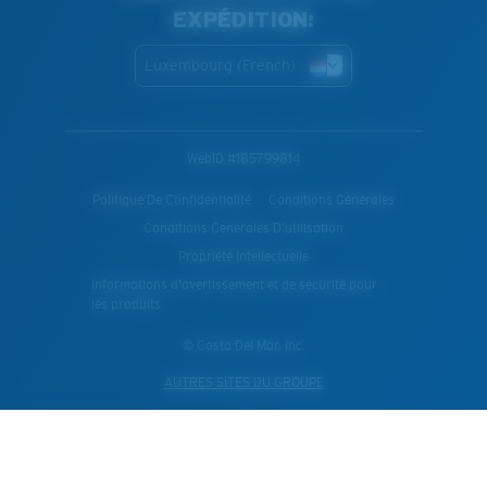
EXPÉDITION:
Luxembourg (French)
WebID #
185799814
Politique De Confidentialité
Conditions Générales
Conditions Generales D’utilisation
Propriété Intellectuelle
Informations d'avertissement et de sécurité pour
les produits
© Costa Del Mar, Inc.
AUTRES SITES DU GROUPE