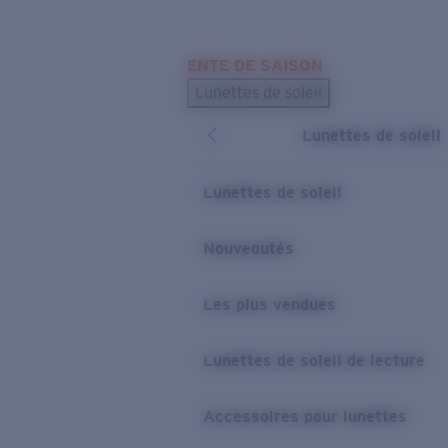
Skip to main content
ENTE DE SAISON
LES PLUS RECHERCHÉS
Lunettes de soleil
Meilleures ventes de lunettes de soleil
Lunettes de soleil
Nouveaux modèles solaires
LIENS UTILES
Lunettes de soleil
Verres de rechange
Nouveautés
Garantie et Réparations
Les plus vendues
Lunettes de soleil de lecture
Accessoires pour lunettes