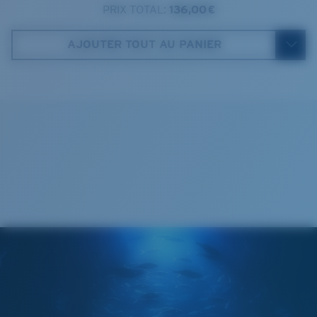
PRIX TOTAL:
136,00 €
Costa Case
4. Hauteur verres:
42.9 mm
AJOUTER TOUT AU PANIER
580® lightwave glass
5. Longueur branches:
136 mm
Cleaning Cloth
®
LIAISON COVALENTE C-WALL
COUCHE DE VERRE
MIROIR ENCAPSULÉ
POLARIZED FILM
FILM POLARISANT
®
LIAISON COVALENTE C-WALL