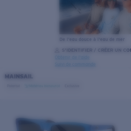
De l’eau douce à l’eau de mer
S’IDENTIFIER / CRÉER UN C
Obtenir de l'aide
Suivi de commande
MAINSAIL
OBJECTIF MIS À JOUR
AJOUTÉ AU PANIER!
Polarisé
Matériau biosourcé
Exclusive
Prix :
Gratuit
Quantité:
Prix :
Gratuit
Quantité: