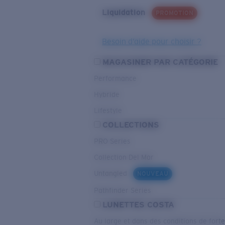
Liquidation
PROMOTION
Besoin d’aide pour choisir ?
MAGASINER PAR CATÉGORIE
Performance
Hybride
Lifestyle
COLLECTIONS
PRO Series
Collection Del Mar
Untangled
NOUVEAU
Pathfinder Series
LUNETTES COSTA
Au large et dans des conditions de fort