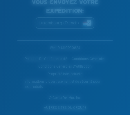
VOUS ENVOYEZ VOTRE
EXPÉDITION:
Luxembourg (French)
WebID #
110920824
Politique De Confidentialité
Conditions Générales
Conditions Generales D’utilisation
Propriété Intellectuelle
Informations d'avertissement et de sécurité pour
les produits
© Costa Del Mar, Inc.
AUTRES SITES DU GROUPE