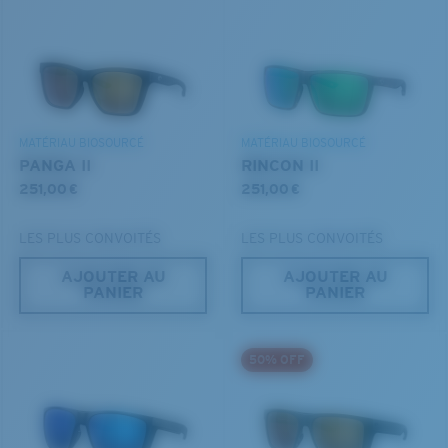
Vous avez oublié votre règle?
Utilisez ce guide pratique pour évaluer l’ajustement
DÉCOUVREZ NOTRE MISSION
que vous recherchez.
®
LIAISON COVALENTE C-WALL
MIROIR (EN OPTION)
VERRES EN POLYCARBONATE
MATÉRIAU BIOSOURCÉ
MATÉRIAU BIOSOURCÉ
FILM POLARISANT
PANGA II
RINCON II
VERRES EN POLYCARBONATE
251,00 €
251,00 €
®
LIAISON COVALENTE C-WALL
LES PLUS CONVOITÉS
LES PLUS CONVOITÉS
AJOUTER AU
AJOUTER AU
PANIER
PANIER
S
M
50% OFF
Jusqu’au bout?
Vous cherchez peut-être une monture de
petite
ou de
taille
moyenne
.