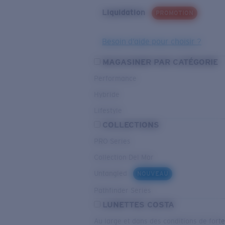
Liquidation
PROMOTION
Besoin d’aide pour choisir ?
MAGASINER PAR CATÉGORIE
Performance
Hybride
Lifestyle
COLLECTIONS
PRO Series
Collection Del Mar
Untangled
NOUVEAU
Pathfinder Series
LUNETTES COSTA
Au large et dans des conditions de fort