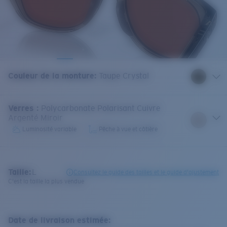
Couleur de la monture
:
Taupe Crystal
Verres
:
Polycarbonate Polarisant Cuivre
Argenté Miroir
Luminosité variable
Pêche à vue et côtière
Taille:
L
Consultez le guide des tailles et le guide d'ajustement
C'est la taille la plus vendue
Date de livraison estimée: