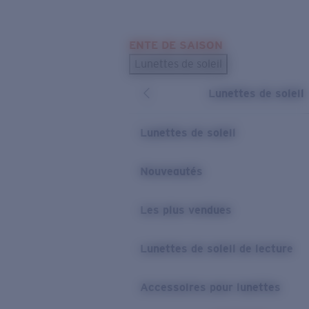
Skip to main content
ENTE DE SAISON
LES PLUS RECHERCHÉS
Lunettes de soleil
Meilleures ventes de lunettes de soleil
Lunettes de soleil
Nouveaux modèles solaires
LIENS UTILES
Lunettes de soleil
Verres de rechange
Nouveautés
Garantie et Réparations
Les plus vendues
Lunettes de soleil de lecture
Accessoires pour lunettes