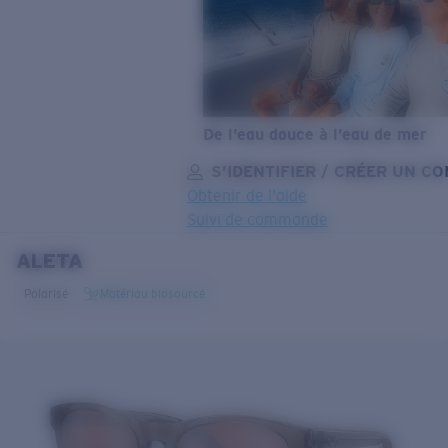
De l’eau douce à l’eau de mer
S’IDENTIFIER / CRÉER UN C
Obtenir de l'aide
Suivi de commande
ALETA
OBJECTIF MIS À JOUR
AJOUTÉ AU PANIER!
Polarisé
Matériau biosourcé
Prix :
Gratuit
Quantité:
Prix :
Gratuit
Quantité: