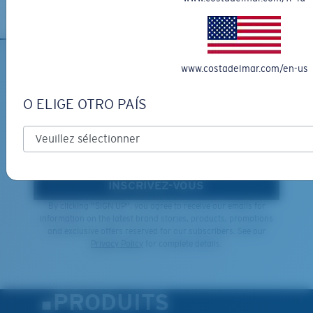
www.costadelmar.com/en-us
INSCRIVEZ-VOUS À
L'INFOLETTRE ET RECEVEZ
O ELIGE OTRO PAÍS
DES PROMOTIONS
*Adresse e-mail
INSCRIVEZ-VOUS
By clicking "SIGN UP", you agree to receive our emails for
information on the latest brand stories, products, promotions
and exclusive offers reserved for our subscribers. See our
Privacy Policy
for complete details.
PRODUITS