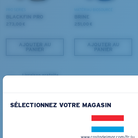
PRO SERIES
MATÉRIAU BIOSOURCÉ
BLACKFIN PRO
BRINE
273,00 €
251,00 €
AJOUTER AU
AJOUTER AU
PANIER
PANIER
Livraison gratuite
Recevez vos articles en 3-4 jours ouvrables.
En savoir plus
Retours gratuits
SÉLECTIONNEZ VOTRE MAGASIN
Nous souhaitons nous assurer que vous recevrez la paire de
lunettes de soleil Costa parfaite, c'est pourquoi nous vous offrons
les retours gratuits pour toute commande passée sur
CostaDelMar.com.
En savoir plus
www.costadelmar.com/fr-lu