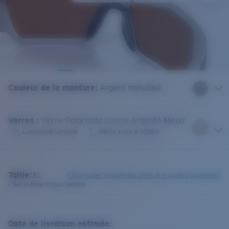
Couleur de la monture
:
Argent métallisé
Verres
:
Verre Polarisant Cuivre Argenté Miroir
Luminosité variable
Pêche à vue et côtière
Taille:
XL
Consultez le guide des tailles et le guide d'ajustement
C'est la taille la plus vendue
Date de livraison estimée: