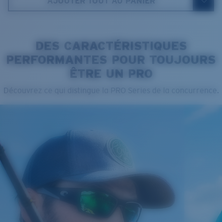
AJOUTER TOUT AU PANIER
5. Longueur branches:
125 mm
DES CARACTÉRISTIQUES
PERFORMANTES POUR TOUJOURS
ÊTRE UN PRO
Cleaning Cloth
Découvrez ce qui distingue la PRO Series de la concurrence.
VERRES COSTA 580®
Mis au point par nos experts du spectre lumineux, les
verres Costa 580 permettent d’améliorer les couleurs
contrairement aux verres de lunettes de soleil
classiques qui peuvent se révéler insuffisants.
La technologie brevetée des
verres gère la lumière grâce à:
L’absorption de la lumière bleue à haute énergie
visible (HEV) nocive
Standard