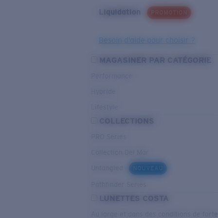
Liquidation
PROMOTION
Besoin d’aide pour choisir ?
MAGASINER PAR CATÉGORIE
Performance
Hybride
Lifestyle
COLLECTIONS
PRO Series
Collection Del Mar
Untangled
NOUVEAU
Pathfinder Series
LUNETTES COSTA
Au large et dans des conditions de fort