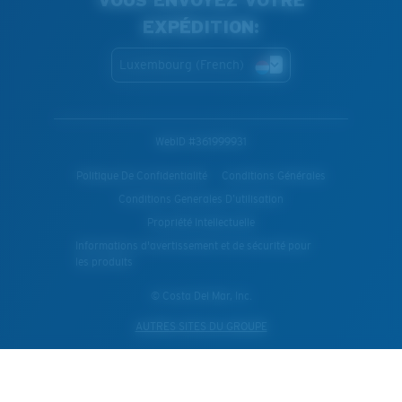
VOUS ENVOYEZ VOTRE
EXPÉDITION:
Luxembourg (French)
WebID #
361999931
Politique De Confidentialité
Conditions Générales
Conditions Generales D’utilisation
Propriété Intellectuelle
Informations d'avertissement et de sécurité pour
les produits
© Costa Del Mar, Inc.
AUTRES SITES DU GROUPE