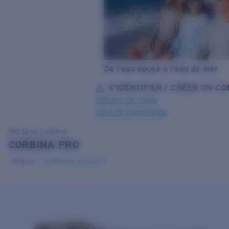
De l’eau douce à l’eau de mer
S’IDENTIFIER / CRÉER UN C
Obtenir de l'aide
Suivi de commande
OBJECTIF MIS À JOUR
AJOUTÉ AU PANIER!
PRO Series
Collection
CORBINA PRO
Polarisé
Matériau biosourcé
Prix :
Gratuit
Quantité:
Prix :
Gratuit
Quantité: