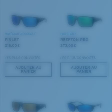
Les deux dernières chevilles?
DÉCOUVREZ NOTRE MISSION
Vous cherchez peut-être une monture de
grande
taille.
MATÉRIAU BIOSOURCÉ
PRO SERIES
FINLET
REEFTON PRO
218,00 €
273,00 €
LES PLUS CONVOITÉS
LES PLUS CONVOITÉS
AJOUTER AU
AJOUTER AU
PANIER
PANIER