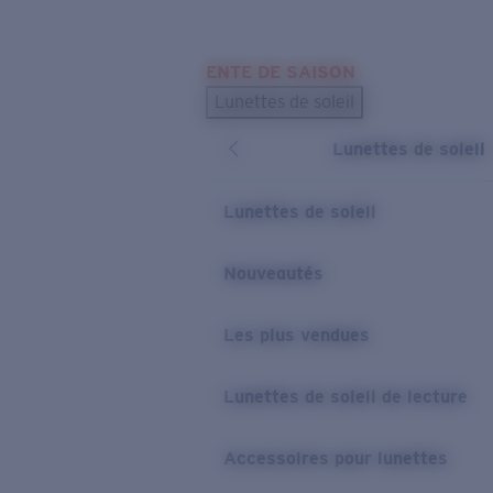
Skip to main content
ENTE DE SAISON
LES PLUS RECHERCHÉS
Lunettes de soleil
Meilleures ventes de lunettes de soleil
Lunettes de soleil
Nouveaux modèles solaires
LIENS UTILES
Lunettes de soleil
Verres de rechange
Nouveautés
Garantie et Réparations
Les plus vendues
Lunettes de soleil de lecture
Accessoires pour lunettes