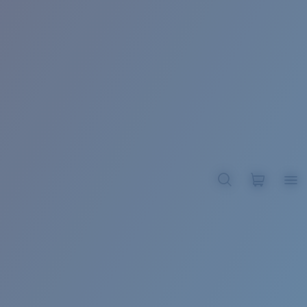
BROADBILL II XL