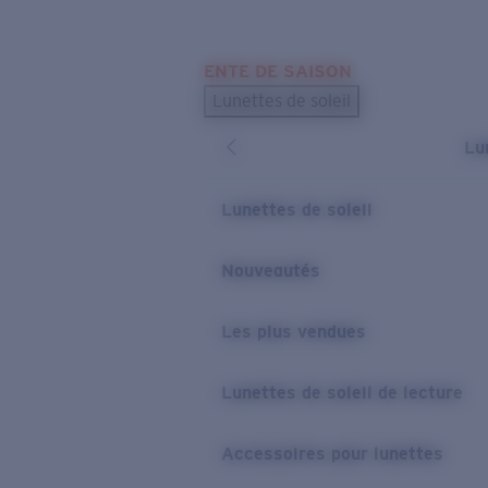
Skip to main content
ENTE DE SAISON
LES PLUS RECHERCHÉS
Lunettes de soleil
Meilleures ventes de lunettes de soleil
Lu
Nouveaux modèles solaires
LIENS UTILES
Lunettes de soleil
Verres de rechange
Nouveautés
Garantie et Réparations
Les plus vendues
Lunettes de soleil de lecture
Accessoires pour lunettes