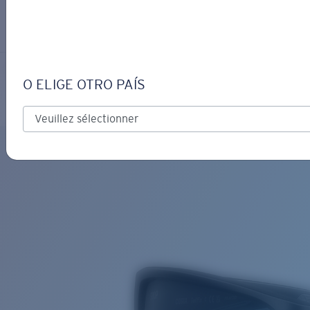
S’IDENTIFIER / CRÉER UN C
Obtenir de l'aide
Suivi de commande
TAILFIN
OBJECTIF MIS À JOUR
AJOUTÉ AU PANIER!
O ELIGE OTRO PAÍS
Polarisé
Matériau biosourcé
Prix :
Gratuit
Quantité:
Prix :
Gratuit
Quantité: