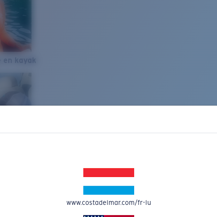
e en kayak
www.costadelmar.com/fr-lu