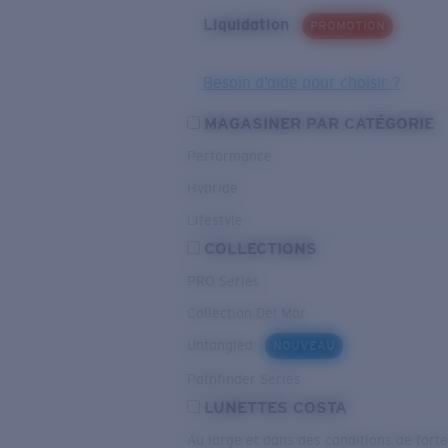
Liquidation
PROMOTION
Besoin d’aide pour choisir ?
MAGASINER PAR CATÉGORIE
Performance
Hybride
Lifestyle
COLLECTIONS
PRO Series
Collection Del Mar
Untangled
NOUVEAU
Pathfinder Series
LUNETTES COSTA
Au large et dans des conditions de fort