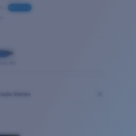
ues
NOUVEAU
es
OUSE PRO
Costa Stories