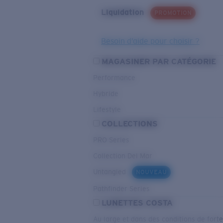
Liquidation
PROMOTION
Besoin d’aide pour choisir ?
MAGASINER PAR CATÉGORIE
Performance
Hybride
Lifestyle
COLLECTIONS
PRO Series
Collection Del Mar
Untangled
NOUVEAU
Pathfinder Series
LUNETTES COSTA
Au large et dans des conditions de fort