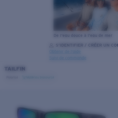
De l’eau douce à l’eau de mer
S’IDENTIFIER / CRÉER UN C
Obtenir de l'aide
Suivi de commande
TAILFIN
OBJECTIF MIS À JOUR
AJOUTÉ AU PANIER!
Polarisé
Matériau biosourcé
Prix :
Gratuit
Quantité:
Prix :
Gratuit
Quantité: