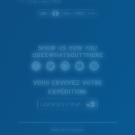
est sécurisée à 100%
SHOW US HOW YOU
#SEEWHATSOUTTHERE
VOUS ENVOYEZ VOTRE
EXPÉDITION:
Luxembourg (French)
WebID #
670549823