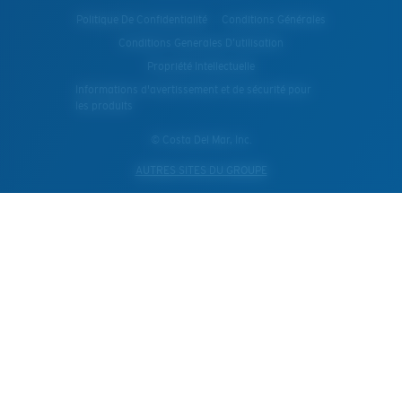
Politique De Confidentialité
Conditions Générales
Conditions Generales D’utilisation
Propriété Intellectuelle
Informations d'avertissement et de sécurité pour
les produits
© Costa Del Mar, Inc.
AUTRES SITES DU GROUPE