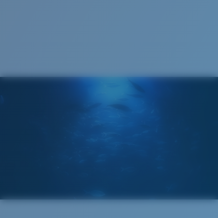
VERRES COSTA 580®
Cleaning Cloth
Mis au point par nos experts du spectre lumineux, les
verres Costa 580 permettent d’améliorer les couleurs
contrairement aux verres de lunettes de soleil
classiques qui peuvent se révéler insuffisants.
La technologie brevetée des
verres gère la lumière grâce à:
L’absorption de la lumière bleue à haute énergie
visible (HEV) nocive
Renfort du rouge, du bleu et du vert
Elle filtre la lumière jaune intense
Verre Polarisé 580®
Standard