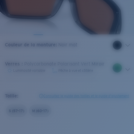
Couleur de la monture
:
Noir mat
Verres
:
Polycarbonate Polarisant Vert Miroir
Luminosité variable
Pêche à vue et côtière
Taille:
Consultez le guide des tailles et le guide d'ajustement
S (57-17)
M (60-17)