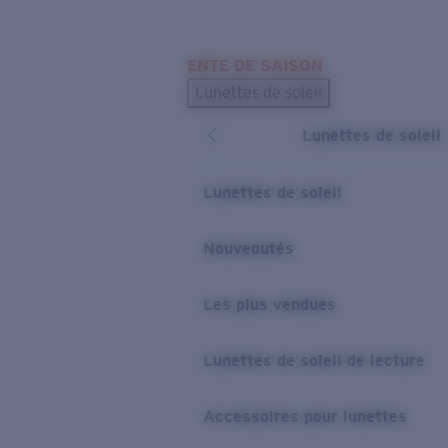
Skip to main content
ENTE DE SAISON
LES PLUS RECHERCHÉS
Lunettes de soleil
Meilleures ventes de lunettes de soleil
Lunettes de soleil
Nouveaux modèles solaires
LIENS UTILES
Lunettes de soleil
Verres de rechange
Nouveautés
Garantie et Réparations
Les plus vendues
Lunettes de soleil de lecture
Accessoires pour lunettes