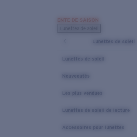
Skip to main content
ENTE DE SAISON
LES PLUS RECHERCHÉS
Lunettes de soleil
Meilleures ventes de lunettes de soleil
Lunettes de soleil
Nouveaux modèles solaires
LIENS UTILES
Lunettes de soleil
Verres de rechange
Nouveautés
Garantie et Réparations
Les plus vendues
Lunettes de soleil de lecture
Accessoires pour lunettes