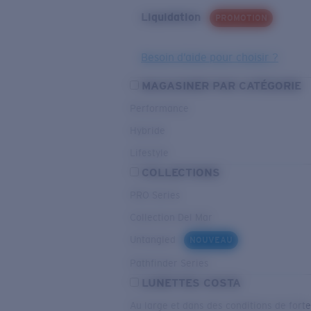
Liquidation
PROMOTION
Besoin d’aide pour choisir ?
MAGASINER PAR CATÉGORIE
Performance
Hybride
Lifestyle
COLLECTIONS
PRO Series
Collection Del Mar
Untangled
NOUVEAU
Pathfinder Series
LUNETTES COSTA
Au large et dans des conditions de fort