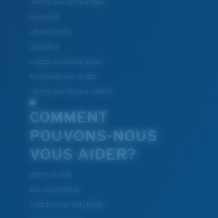
Lunettes de soleil polarisées
Le polycarbonate sont les matériaux les plus légers
Nouveautés
et robustes qui soient pour le choix des verres
Les plus vendus
®
C-WALL
est une liaison covalente anti-rayures
Liquidation
Lunettes de soleil de lecture
BREVET U.S. N° 7.506.977
Accessoires pour lunettes
Lunettes de soleil pour la pêche
COMMENT
POUVONS-NOUS
VOUS AIDER?
Obtenir de l'aide
Suivi de commande
Créez Et Suivez Votre Retour