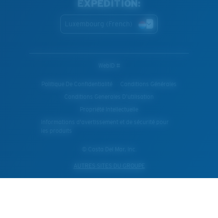
EXPÉDITION:
Luxembourg (French)
WebID #
Politique De Confidentialité
Conditions Générales
Conditions Generales D’utilisation
Propriété Intellectuelle
Informations d'avertissement et de sécurité pour
les produits
© Costa Del Mar, Inc.
AUTRES SITES DU GROUPE