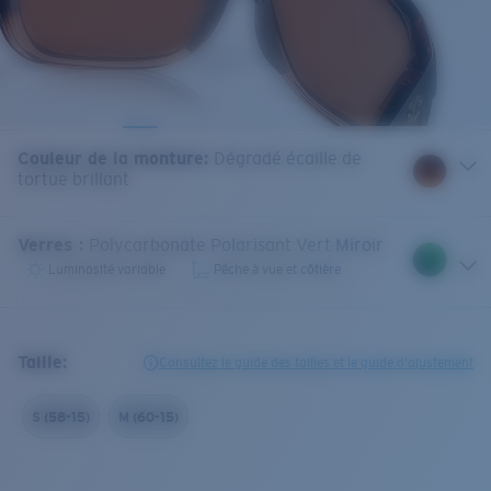
Couleur de la monture
:
Dégradé écaille de
tortue brillant
Verres
:
Polycarbonate Polarisant Vert Miroir
Luminosité variable
Pêche à vue et côtière
Taille:
Consultez le guide des tailles et le guide d'ajustement
S (58-15)
M (60-15)