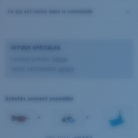
de la lumière et de protection.
caractéristiques spécifiques telles que le caoutchouc
Miroir cuivre
Ce qui est inclus dans la commande
Hydrolite™ et les protections latérales micro-sculptées
Résistant aux rayures et durable
Réduction de l’éblouissement pour un plus grand confort oculaire
sont là lorsque vous êtes prête à prendre la barre. Les
Le revêtement C-Wall offre une résistance accrue
dans différentes conditions allant de la pêche à vue à la conduite.
Seadrift sont proposés dans plusieurs tailles, de sorte
aux rayures et une barrière qui repousse l'eau,
12 % de transmission de la lumière
que peu importe qui regarde, votre regard se portera
l'huile et la sueur pour en faciliter le nettoyage.
au-delà de toute limite. Que le vent vous fasse dériver
OFFRES SPÉCIALES
le long de récifs ou une zone d'algues, vous serez prêt
à prendre les bonnes décisions avec des montures
Usage optimal
Livraison gratuite.
Détails
conçues pour être performantes.
VENTE SAISONNIÈRE
Détails
Excellent pour la pêche à vue
Activités quotidiennes
Nom du modèle :
Seadrift
Seadrift
Les plus polyvalents
Article n°. :
6S9114 911406 60-15
Temps nuageux
Couleur de la monture :
Dégradé écaille de tortue
S
M
Achetés souvent ensemble
brillant
Couleur des verres :
Cuivre
1. Largeur monture:
1. Largeur monture:
Matière des verres :
Polycarbonate polarisé (580P)
126 mm
130 mm
+
+
Taille de la monture :
Standard
2. Largeur pont:
2. Largeur pont:
Taille :
M
15 mm
15 mm
Courbure de base :
Base 8 Decentered