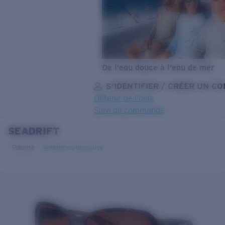
De l’eau douce à l’eau de mer
S’IDENTIFIER / CRÉER UN C
Obtenir de l'aide
Suivi de commande
SEADRIFT
OBJECTIF MIS À JOUR
AJOUTÉ AU PANIER!
Polarisé
Matériau biosourcé
Prix :
Gratuit
Quantité:
Prix :
Gratuit
Quantité: