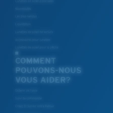
Lunettes de soleil polarisées
Léger et résistant aux chocs
Nouveautés
Le polycarbonate sont les matériaux les plus légers
Les plus vendus
et robustes qui soient pour le choix des verres
Liquidation
®
C-WALL
est une liaison covalente anti-rayures
Lunettes de soleil de lecture
Accessoires pour lunettes
BREVET U.S. N° 7.506.977
Lunettes de soleil pour la pêche
COMMENT
POUVONS-NOUS
VOUS AIDER?
Obtenir de l'aide
Suivi de commande
Créez Et Suivez Votre Retour