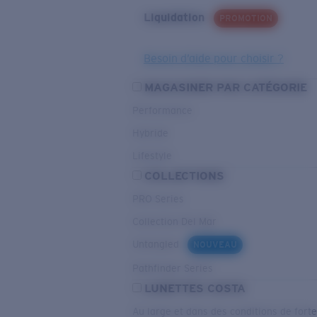
Liquidation
PROMOTION
Besoin d’aide pour choisir ?
MAGASINER PAR CATÉGORIE
Performance
Hybride
Lifestyle
COLLECTIONS
PRO Series
Collection Del Mar
Untangled
NOUVEAU
Pathfinder Series
LUNETTES COSTA
Au large et dans des conditions de fort