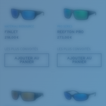
dont la forme enveloppante limite l'infiltration de la
DÉCOUVREZ NOTRE MISSION
lumière.
®
LIAISON COVALENTE C-WALL
COUCHE DE VERRE
MIROIR ENCAPSULÉ
Vous avez oublié votre règle?
POLARIZED FILM
MATÉRIAU BIOSOURCÉ
PRO SERIES
FILM POLARISANT
FINLET
REEFTON PRO
Utilisez ce guide pratique pour évaluer l’ajustement
®
LIAISON COVALENTE C-WALL
218,00 €
273,00 €
que vous recherchez.
LES PLUS CONVOITÉS
LES PLUS CONVOITÉS
AJOUTER AU
AJOUTER AU
PANIER
PANIER
S
M
Clarté supérieure et résistance aux rayures
Jusqu’au bout?