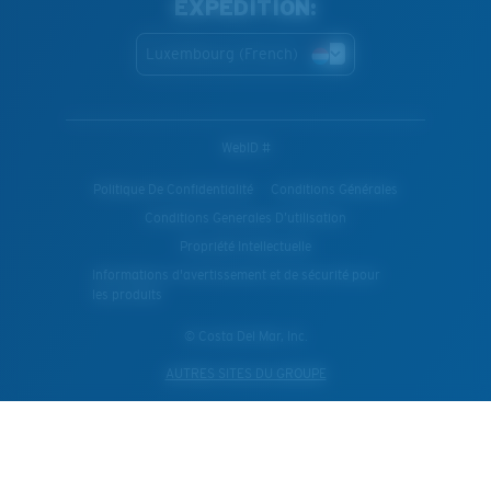
EXPÉDITION:
Luxembourg (French)
WebID #
Politique De Confidentialité
Conditions Générales
Conditions Generales D’utilisation
Propriété Intellectuelle
Informations d'avertissement et de sécurité pour
les produits
© Costa Del Mar, Inc.
AUTRES SITES DU GROUPE