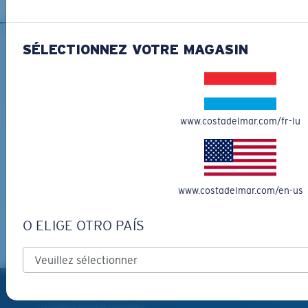
SÉLECTIONNEZ VOTRE MAGASIN
®
LIAISON COVALENTE C-WALL
INSCRIVEZ-VOUS À
MIROIR (EN OPTION)
L'INFOLETTRE ET RECEVEZ
VERRES EN POLYCARBONATE
DES PROMOTIONS
XL
FILM POLARISANT
VERRES EN POLYCARBONATE
www.costadelmar.com/fr-lu
*Adresse e-mail
Les deux dernières chevilles?
®
LIAISON COVALENTE C-WALL
Vous cherchez peut-être une monture de
grande
taille.
INSCRIVEZ-VOUS
By clicking "SIGN UP", you agree to receive our emails for
www.costadelmar.com/en-us
information on the latest brand stories, products, promotions
and exclusive offers reserved for our subscribers. See our
O ELIGE OTRO PAÍS
Privacy Policy
for complete details.
PRODUITS