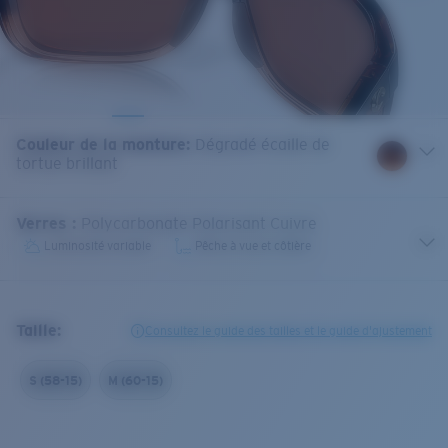
Couleur de la monture
:
Dégradé écaille de
tortue brillant
Verres
:
Polycarbonate Polarisant Cuivre
Luminosité variable
Pêche à vue et côtière
Taille:
Consultez le guide des tailles et le guide d'ajustement
S (58-15)
M (60-15)