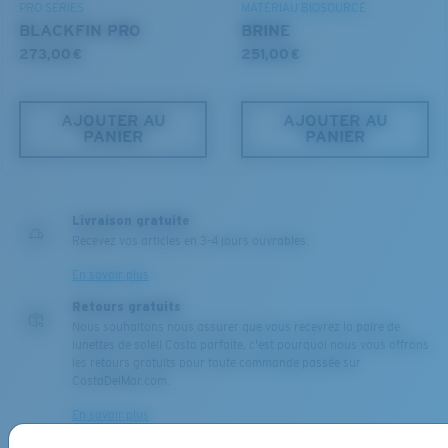
PRO SERIES
MATÉRIAU BIOSOURCÉ
Le verre fournit une matière d’une clarté optimale
Vous cherchez peut-être une monture de
petite
ou de
BLACKFIN PRO
BRINE
Les miroirs encapsulés (entre les couches de verre)
taille
moyenne
.
273,00 €
251,00 €
sont anti-rayures
20 % plus fins et 22 % plus légers que la moyenne
des verres polarisants
AJOUTER AU
AJOUTER AU
PANIER
PANIER
BREVET U.S. N° 6.334.680
BREVET U.S. N° 6.604.824
Livraison gratuite
Recevez vos articles en 3-4 jours ouvrables.
M
L
En savoir plus
580® lightwave Polycarbonate
Retours gratuits
Chevilles du milieu?
Nous souhaitons nous assurer que vous recevrez la paire de
Vous cherchez peut-être une monture de taille
lunettes de soleil Costa parfaite, c'est pourquoi nous vous offrons
les retours gratuits pour toute commande passée sur
moyenne
ou
grande
.
CostaDelMar.com.
En savoir plus