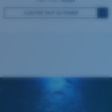
PRIX TOTAL:
131,50 €
Costa Case
3. Largeur verres:
3. Largeur verres:
Catégorie de verres :
3P
58 mm
60 mm
AJOUTER TOUT AU PANIER
4. Hauteur verres:
4. Hauteur verres:
42.4 mm
43.8 mm
5. Longueur branches:
5. Longueur branches:
123 mm
123 mm
Cleaning Cloth
VERRES COSTA 580®
Mis au point par nos experts du spectre lumineux, les
verres Costa 580 permettent d’améliorer les couleurs
contrairement aux verres de lunettes de soleil
classiques qui peuvent se révéler insuffisants.
La technologie brevetée des
verres gère la lumière grâce à:
L’absorption de la lumière bleue à haute énergie