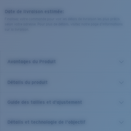
Date de livraison estimée:
Finalisez votre commande pour voir les délais de livraison les plus précis
selon votre adresse. Pour plus de détails, visitez notre page d’informations
sur la livraison.
Avantages du Produit
Verre polarisé 580 de première qualité*
Détails du produit
Filtrer les reflets est essentiel pour quiconque se
trouve sur l'eau ou au grand air. Nous ne vendons
que des lunettes de soleil polarisées.
Guide des tailles et d'ajustement
Pour toutes les waterwomen qui cherchent à apporter
du style lors de leur prochaine sortie sans pour autant
100 % de protection contre les UV
renoncer à la fonctionnalité, découvrez les Seadrift.
Vos Costa absorbent 100 % de la lumière UV, vous
Détails et technologie de l'objectif
Cette élégante monture en Bio-Résine base 8 vous
offrant ce qu’il y a de mieux en termes de gestion
permet de glisser sur les vagues, tandis que des