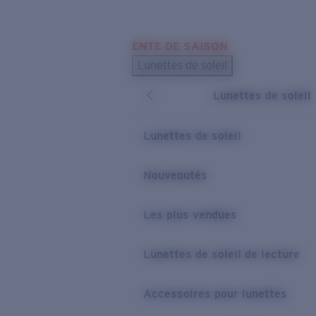
Skip to main content
ENTE DE SAISON
LES PLUS RECHERCHÉS
Lunettes de soleil
Meilleures ventes de lunettes de soleil
Lunettes de soleil
Nouveaux modèles solaires
LIENS UTILES
Lunettes de soleil
Verres de rechange
Nouveautés
Garantie et Réparations
Les plus vendues
Lunettes de soleil de lecture
Accessoires pour lunettes