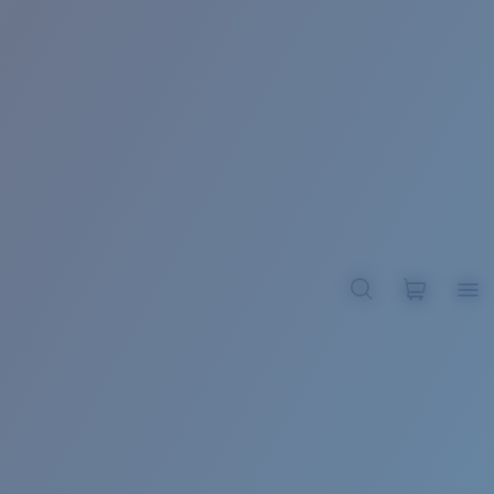
BROADBILL II XL