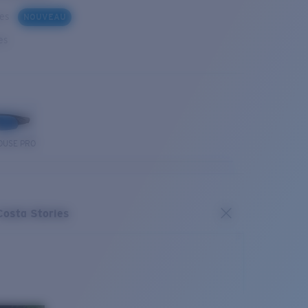
ues
NOUVEAU
es
OUSE PRO
Costa Stories