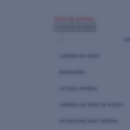
Skip to main content
ENTE DE SAISON
LES PLUS RECHERCHÉS
Lunettes de soleil
Meilleures ventes de lunettes de soleil
Lu
Nouveaux modèles solaires
LIENS UTILES
Lunettes de soleil
Verres de rechange
Nouveautés
Garantie et Réparations
Les plus vendues
Lunettes de soleil de lecture
Accessoires pour lunettes