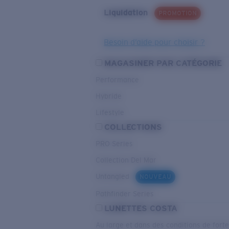
Liquidation
PROMOTION
Besoin d’aide pour choisir ?
MAGASINER PAR CATÉGORIE
Performance
Hybride
Lifestyle
COLLECTIONS
PRO Series
Collection Del Mar
Untangled
NOUVEAU
Pathfinder Series
LUNETTES COSTA
Au large et dans des conditions de fort