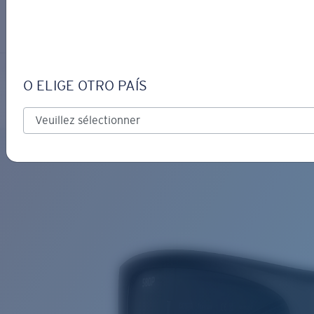
S’IDENTIFIER / CRÉER UN C
Obtenir de l'aide
Suivi de commande
TAXMAN
OBJECTIF MIS À JOUR
AJOUTÉ AU PANIER!
O ELIGE OTRO PAÍS
Polarisé
Matériau biosourcé
Prix :
Gratuit
Quantité:
Prix :
Gratuit
Quantité: