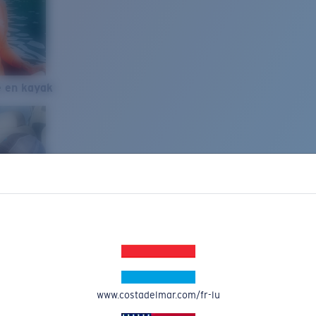
e en kayak
www.costadelmar.com/fr-lu