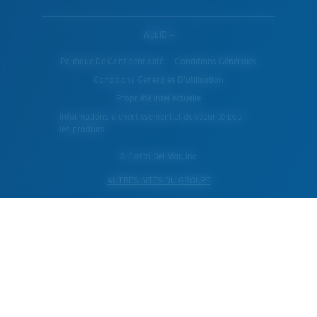
WebID #
Politique De Confidentialité
Conditions Générales
Conditions Generales D’utilisation
Propriété Intellectuelle
Informations d'avertissement et de sécurité pour
les produits
© Costa Del Mar, Inc.
AUTRES SITES DU GROUPE