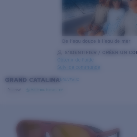
De l’eau douce à l’eau de mer
S’IDENTIFIER / CRÉER UN C
Obtenir de l'aide
Suivi de commande
GRAND CATALINA
OBJECTIF MIS À JOUR
AJOUTÉ AU PANIER!
NOUVEAUX
Polarisé
Matériau biosourcé
Prix :
Gratuit
Quantité:
Prix :
Gratuit
Quantité: