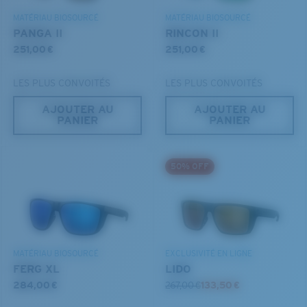
MATÉRIAU BIOSOURCÉ
MATÉRIAU BIOSOURCÉ
PANGA II
RINCON II
251,00 €
251,00 €
LES PLUS CONVOITÉS
LES PLUS CONVOITÉS
AJOUTER AU
AJOUTER AU
PANIER
PANIER
S
M
50% OFF
Jusqu’au bout?
Vous cherchez peut-être une monture de
petite
ou de
taille
moyenne
.
MATÉRIAU BIOSOURCÉ
EXCLUSIVITÉ EN LIGNE
FERG XL
LIDO
284,00 €
267,00 €
133,50 €