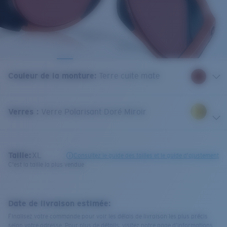
Couleur de la monture
:
Terre cuite mate
Verres
:
Verre Polarisant Doré Miroir
Taille:
XL
Consultez le guide des tailles et le guide d'ajustement
C'est la taille la plus vendue
Date de livraison estimée:
Finalisez votre commande pour voir les délais de livraison les plus précis
selon votre adresse. Pour plus de détails, visitez notre page d’informations