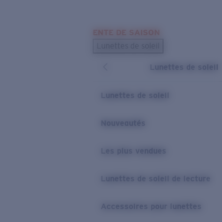
Skip to main content
ENTE DE SAISON
LES PLUS RECHERCHÉS
Lunettes de soleil
Meilleures ventes de lunettes de soleil
Lunettes de soleil
Nouveaux modèles solaires
LIENS UTILES
Lunettes de soleil
Verres de rechange
Nouveautés
Garantie et Réparations
Les plus vendues
Lunettes de soleil de lecture
Accessoires pour lunettes