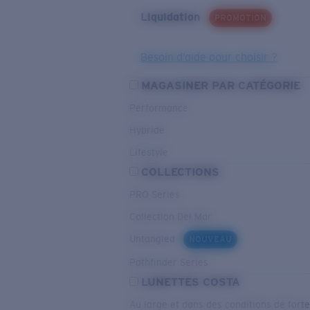
Liquidation
PROMOTION
Besoin d’aide pour choisir ?
MAGASINER PAR CATÉGORIE
Performance
Hybride
Lifestyle
COLLECTIONS
PRO Series
Collection Del Mar
Untangled
NOUVEAU
Pathfinder Series
LUNETTES COSTA
Au large et dans des conditions de fort