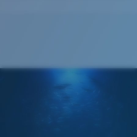
Cleaning Cloth
®
LIAISON COVALENTE C-WALL
COUCHE DE VERRE
MIROIR ENCAPSULÉ
POLARIZED FILM
FILM POLARISANT
®
LIAISON COVALENTE C-WALL
Large
Ajustement Large