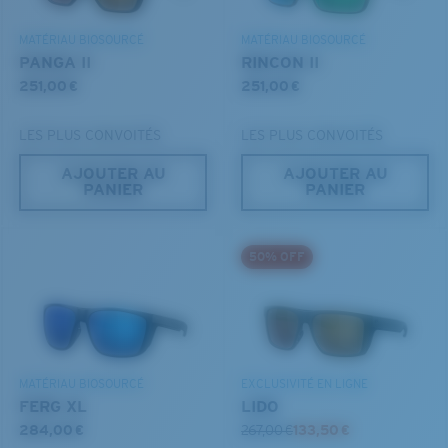
MATÉRIAU BIOSOURCÉ
MATÉRIAU BIOSOURCÉ
PANGA II
RINCON II
251,00 €
251,00 €
LES PLUS CONVOITÉS
LES PLUS CONVOITÉS
AJOUTER AU
AJOUTER AU
PANIER
PANIER
S
M
50% OFF
Jusqu’au bout?
Vous cherchez peut-être une monture de
petite
ou de
taille
moyenne
.
MATÉRIAU BIOSOURCÉ
EXCLUSIVITÉ EN LIGNE
FERG XL
LIDO
284,00 €
267,00 €
133,50 €