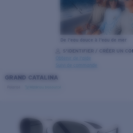
De l’eau douce à l’eau de mer
S’IDENTIFIER / CRÉER UN C
Obtenir de l'aide
Suivi de commande
GRAND CATALINA
OBJECTIF MIS À JOUR
AJOUTÉ AU PANIER!
Polarisé
Matériau biosourcé
Prix :
Gratuit
Quantité:
Prix :
Gratuit
Quantité: