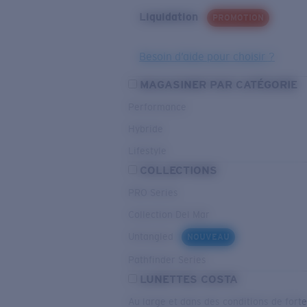
Liquidation
PROMOTION
Besoin d’aide pour choisir ?
MAGASINER PAR CATÉGORIE
Performance
Hybride
Lifestyle
COLLECTIONS
PRO Series
Collection Del Mar
Untangled
NOUVEAU
Pathfinder Series
LUNETTES COSTA
Au large et dans des conditions de fort