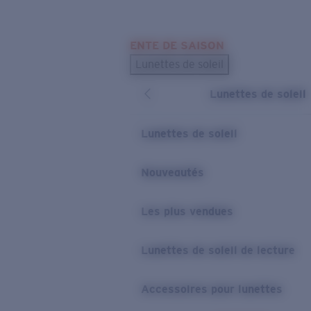
Skip to main content
ENTE DE SAISON
LES PLUS RECHERCHÉS
Lunettes de soleil
Meilleures ventes de lunettes de soleil
Lunettes de soleil
Nouveaux modèles solaires
LIENS UTILES
Lunettes de soleil
Verres de rechange
Nouveautés
Garantie et Réparations
Les plus vendues
Lunettes de soleil de lecture
Accessoires pour lunettes