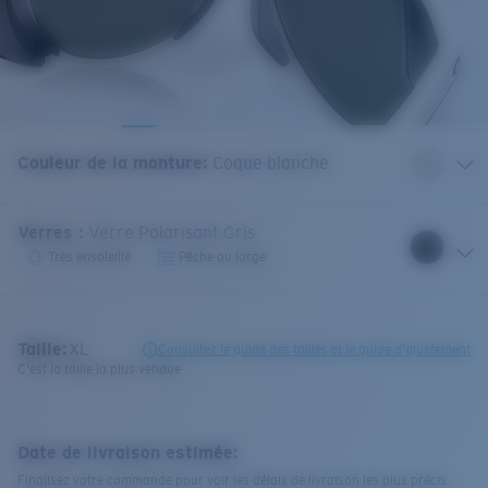
Couleur de la monture
:
Coque blanche
Verres
:
Verre Polarisant Gris
Très ensoleillé
Pêche au large
Taille:
XL
Consultez le guide des tailles et le guide d'ajustement
C'est la taille la plus vendue
Date de livraison estimée:
Finalisez votre commande pour voir les délais de livraison les plus précis