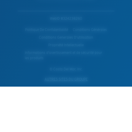
WebID #
324238260
Politique De Confidentialité
Conditions Générales
Conditions Generales D’utilisation
Propriété Intellectuelle
Informations d'avertissement et de sécurité pour
les produits
© Costa Del Mar, Inc.
AUTRES SITES DU GROUPE