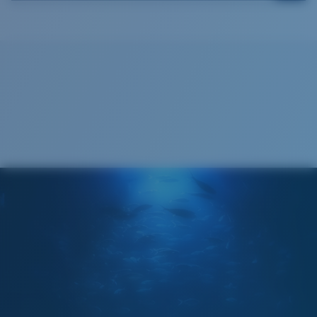
Cleaning Cloth
®
LIAISON COVALENTE C-WALL
COUCHE DE VERRE
MIROIR ENCAPSULÉ
POLARIZED FILM
FILM POLARISANT
®
LIAISON COVALENTE C-WALL
Large
Ajustement Large