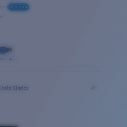
ues
NOUVEAU
es
OUSE PRO
Costa Stories