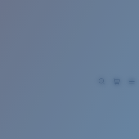
BROADBILL II XL