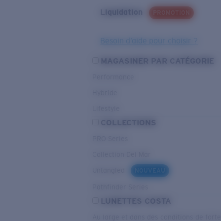
Liquidation
PROMOTION
Besoin d’aide pour choisir ?
MAGASINER PAR CATÉGORIE
Performance
Hybride
Lifestyle
COLLECTIONS
PRO Series
Collection Del Mar
Untangled
NOUVEAU
Pathfinder Series
LUNETTES COSTA
Au large et dans des conditions de fort