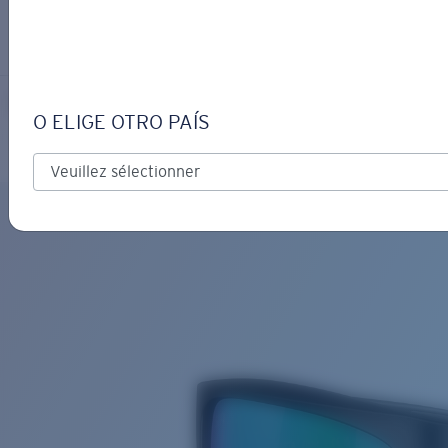
S’IDENTIFIER / CRÉER UN C
Obtenir de l'aide
Suivi de commande
FINLET
OBJECTIF MIS À JOUR
AJOUTÉ AU PANIER!
O ELIGE OTRO PAÍS
Polarisé
Matériau biosourcé
Prix :
Gratuit
Quantité:
Prix :
Gratuit
Quantité: