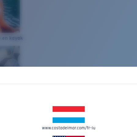
e en kayak
www.costadelmar.com/fr-lu