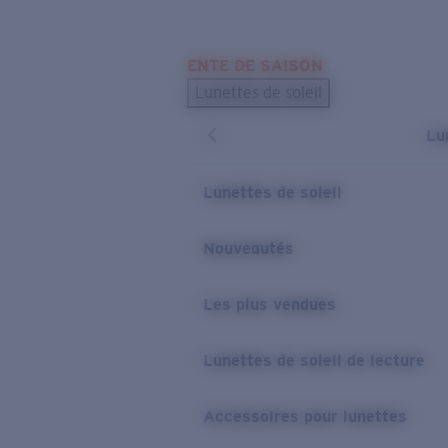
Skip to main content
ENTE DE SAISON
LES PLUS RECHERCHÉS
Lunettes de soleil
Meilleures ventes de lunettes de soleil
Lu
Nouveaux modèles solaires
LIENS UTILES
Lunettes de soleil
Verres de rechange
Nouveautés
Garantie et Réparations
Les plus vendues
Lunettes de soleil de lecture
Accessoires pour lunettes