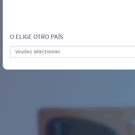
S’IDENTIFIER / CRÉER UN C
Obtenir de l'aide
Suivi de commande
SUENOS
OBJECTIF MIS À JOUR
AJOUTÉ AU PANIER!
O ELIGE OTRO PAÍS
Polarisé
Matériau biosourcé
Prix :
Gratuit
Quantité:
Prix :
Gratuit
Quantité: