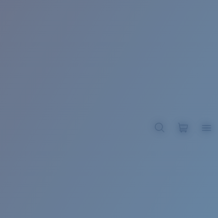
BROADBILL II XL