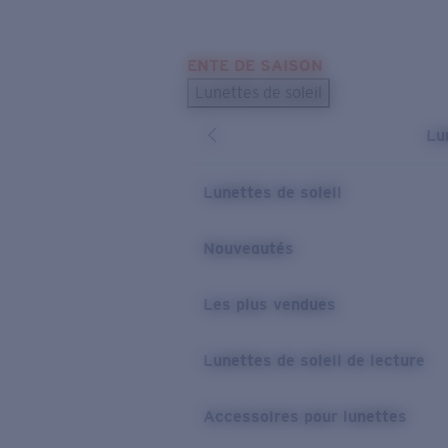
Skip to main content
ENTE DE SAISON
LES PLUS RECHERCHÉS
Lunettes de soleil
Meilleures ventes de lunettes de soleil
Lu
Nouveaux modèles solaires
LIENS UTILES
Lunettes de soleil
Verres de rechange
Nouveautés
Garantie et Réparations
Les plus vendues
Lunettes de soleil de lecture
Accessoires pour lunettes