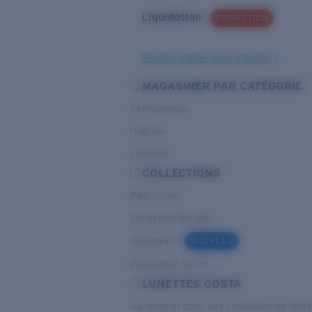
Liquidation
PROMOTION
Besoin d’aide pour choisir ?
MAGASINER PAR CATÉGORIE
Performance
Hybride
Lifestyle
COLLECTIONS
PRO Series
Collection Del Mar
Untangled
NOUVEAU
Pathfinder Series
LUNETTES COSTA
Au large et dans des conditions de fort