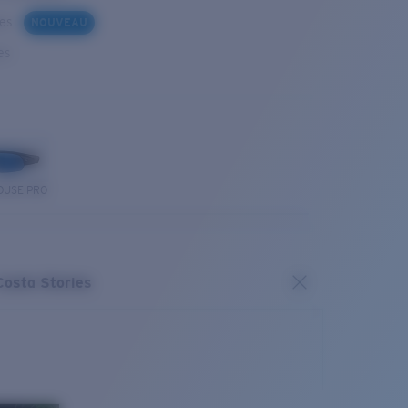
ues
NOUVEAU
es
OUSE PRO
Costa Stories