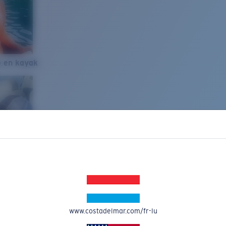
e en kayak
www.costadelmar.com/fr-lu