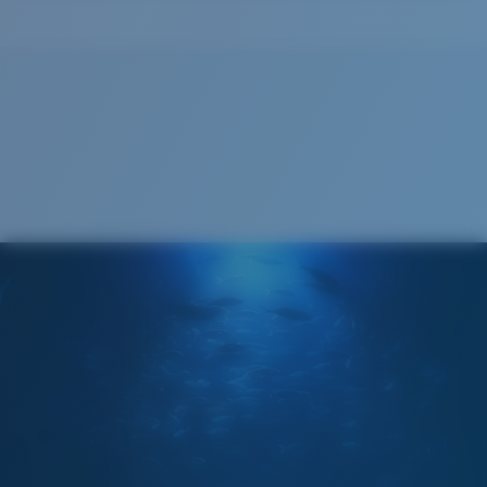
Cleaning Cloth
®
LIAISON COVALENTE C-WALL
COUCHE DE VERRE
MIROIR ENCAPSULÉ
POLARIZED FILM
FILM POLARISANT
®
LIAISON COVALENTE C-WALL
Standard
Ajustement Standard