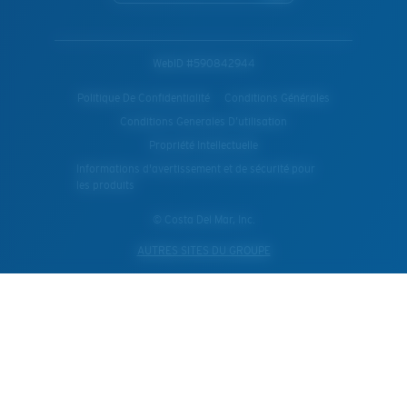
WebID #
590842944
Politique De Confidentialité
Conditions Générales
Conditions Generales D’utilisation
Propriété Intellectuelle
Informations d'avertissement et de sécurité pour
les produits
© Costa Del Mar, Inc.
AUTRES SITES DU GROUPE