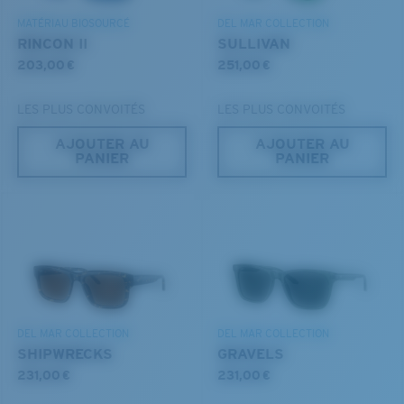
MATÉRIAU BIOSOURCÉ
DEL MAR COLLECTION
RINCON II
SULLIVAN
203,00 €
251,00 €
LES PLUS CONVOITÉS
LES PLUS CONVOITÉS
AJOUTER AU
AJOUTER AU
PANIER
PANIER
S
M
Jusqu’au bout?
Vous cherchez peut-être une monture de
petite
ou de
taille
moyenne
.
DEL MAR COLLECTION
DEL MAR COLLECTION
SHIPWRECKS
GRAVELS
231,00 €
231,00 €