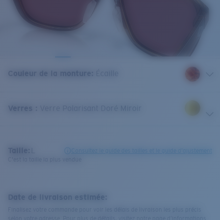
Couleur de la monture
:
Écaille
Verres
:
Verre Polarisant Doré Miroir
Taille:
L
Consultez le guide des tailles et le guide d'ajustement
C'est la taille la plus vendue
Date de livraison estimée:
Finalisez votre commande pour voir les délais de livraison les plus précis
selon votre adresse. Pour plus de détails, visitez notre page d’informations