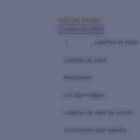
Skip to main content
ENTE DE SAISON
LES PLUS RECHERCHÉS
Lunettes de soleil
Meilleures ventes de lunettes de soleil
Lunettes de soleil
Nouveaux modèles solaires
LIENS UTILES
Lunettes de soleil
Verres de rechange
Nouveautés
Garantie et Réparations
Les plus vendues
Lunettes de soleil de lecture
Accessoires pour lunettes