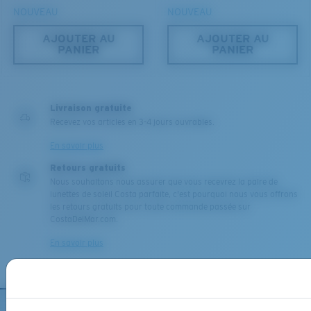
NOUVEAU
NOUVEAU
AJOUTER AU
AJOUTER AU
PANIER
PANIER
M
L
Chevilles du milieu?
Livraison gratuite
Vous cherchez peut-être une monture de taille
Recevez vos articles en 3-4 jours ouvrables.
moyenne
ou
grande
.
En savoir plus
Retours gratuits
Nous souhaitons nous assurer que vous recevrez la paire de
lunettes de soleil Costa parfaite, c'est pourquoi nous vous offrons
les retours gratuits pour toute commande passée sur
CostaDelMar.com.
En savoir plus
XL