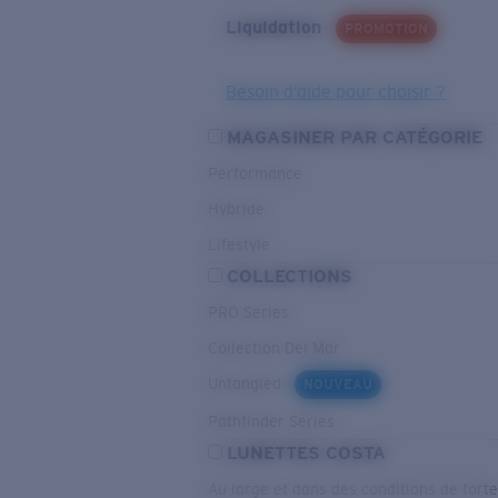
Liquidation
PROMOTION
Besoin d’aide pour choisir ?
MAGASINER PAR CATÉGORIE
Performance
Hybride
Lifestyle
COLLECTIONS
PRO Series
Collection Del Mar
Untangled
NOUVEAU
Pathfinder Series
LUNETTES COSTA
Au large et dans des conditions de fort