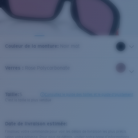
Couleur de la monture
:
Noir mat
Verres
:
Rose Polycarbonate
Taille:
S
Consultez le guide des tailles et le guide d'ajustement
C'est la taille la plus vendue
Date de livraison estimée:
Finalisez votre commande pour voir les délais de livraison les plus précis
selon votre adresse. Pour plus de détails, visitez notre page d’informations