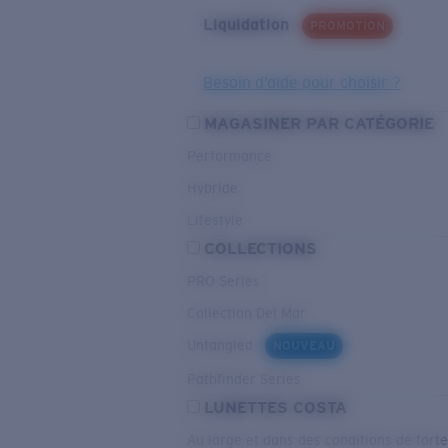
Liquidation
PROMOTION
Besoin d’aide pour choisir ?
MAGASINER PAR CATÉGORIE
Performance
Hybride
Lifestyle
COLLECTIONS
PRO Series
Collection Del Mar
Untangled
NOUVEAU
Pathfinder Series
LUNETTES COSTA
Au large et dans des conditions de fort