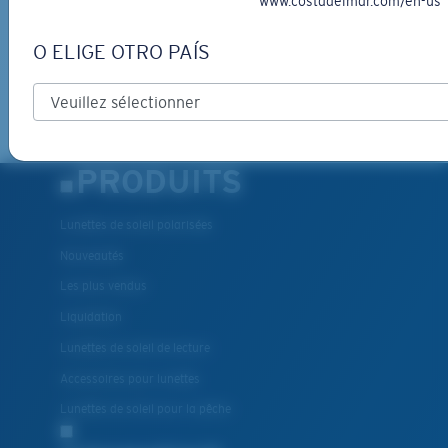
www.costadelmar.com/en-us
INSCRIVEZ-VOUS
By clicking "SIGN UP", you agree to receive our emails for
O ELIGE OTRO PAÍS
information on the latest brand stories, products, promotions
and exclusive offers reserved for our subscribers. See our
Privacy Policy
for complete details.
PRODUITS
Lunettes de soleil polarisées
Nouveautés
Les plus vendus
Liquidation
Lunettes de soleil de lecture
Accessoires pour lunettes
Lunettes de soleil pour la pêche