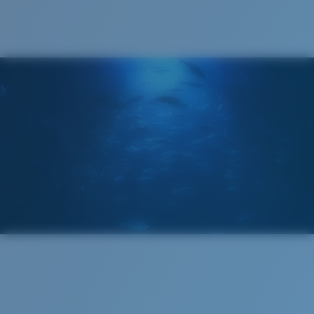
®
LIAISON COVALENTE C-WALL
MIROIR (EN OPTION)
VERRES EN POLYCARBONATE
FILM POLARISANT
VERRES EN POLYCARBONATE
®
LIAISON COVALENTE C-WALL
Standard
Ajustement Standard
Un grand verre frontal conçu pour s'adapter aux
personnes ayant une tête de taille moyenne.