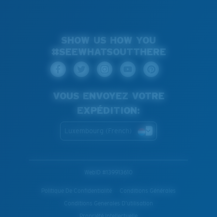
SHOW US HOW YOU
#SEEWHATSOUTTHERE
VOUS ENVOYEZ VOTRE
EXPÉDITION:
Luxembourg (French)
WebID #
139913610
Politique De Confidentialité
Conditions Générales
Conditions Generales D’utilisation
Propriété Intellectuelle