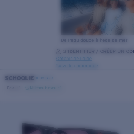
De l’eau douce à l’eau de mer
S’IDENTIFIER / CRÉER UN C
Obtenir de l'aide
Suivi de commande
SCHOOLIE
OBJECTIF MIS À JOUR
AJOUTÉ AU PANIER!
NOUVEAUX
Polarisé
Matériau biosourcé
Prix :
Gratuit
Quantité:
Prix :
Gratuit
Quantité: