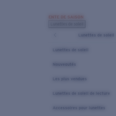
Skip to main content
ENTE DE SAISON
LES PLUS RECHERCHÉS
Lunettes de soleil
Meilleures ventes de lunettes de soleil
Lunettes de soleil
Nouveaux modèles solaires
LIENS UTILES
Lunettes de soleil
Verres de rechange
Nouveautés
Garantie et Réparations
Les plus vendues
Lunettes de soleil de lecture
Accessoires pour lunettes