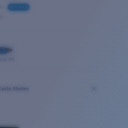
ues
NOUVEAU
es
OUSE PRO
Costa Stories