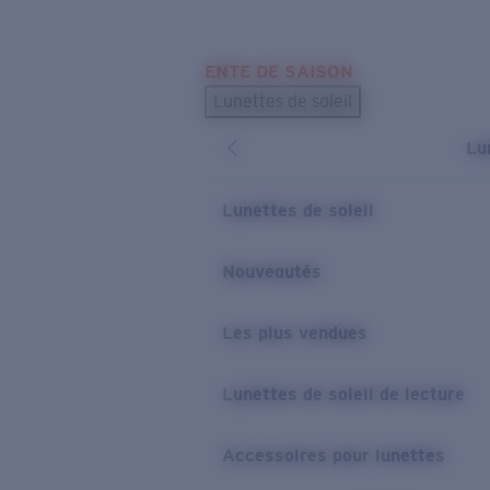
Skip to main content
ENTE DE SAISON
LES PLUS RECHERCHÉS
Lunettes de soleil
Meilleures ventes de lunettes de soleil
Lu
Nouveaux modèles solaires
LIENS UTILES
Lunettes de soleil
Verres de rechange
Nouveautés
Garantie et Réparations
Les plus vendues
Lunettes de soleil de lecture
Accessoires pour lunettes