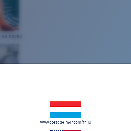
e en kayak
www.costadelmar.com/fr-lu