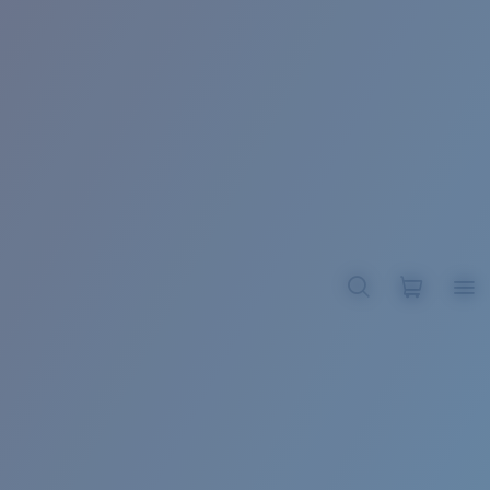
BROADBILL II XL