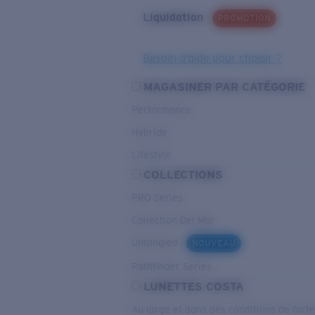
Liquidation
PROMOTION
Besoin d’aide pour choisir ?
MAGASINER PAR CATÉGORIE
Performance
Hybride
Lifestyle
COLLECTIONS
PRO Series
Collection Del Mar
Untangled
NOUVEAU
Pathfinder Series
LUNETTES COSTA
Au large et dans des conditions de fort