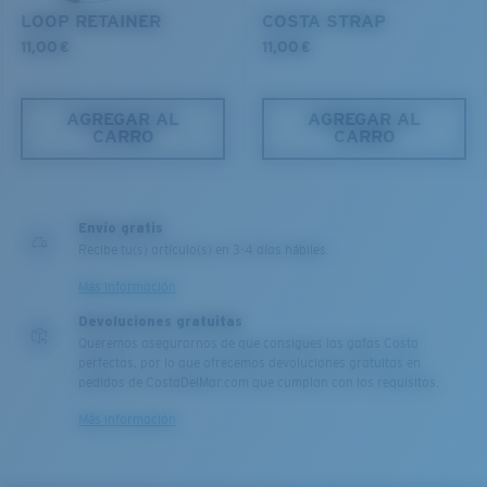
LOOP RETAINER
COSTA STRAP
11,00 €
11,00 €
AGREGAR AL
AGREGAR AL
CARRO
CARRO
Envío gratis
Recibe tu(s) artículo(s) en 3-4 días hábiles.
Más información
Devoluciones gratuitas
Queremos asegurarnos de que consigues las gafas Costa
perfectas, por lo que ofrecemos devoluciones gratuitas en
pedidos de CostaDelMar.com que cumplan con los requisitos.
Más información