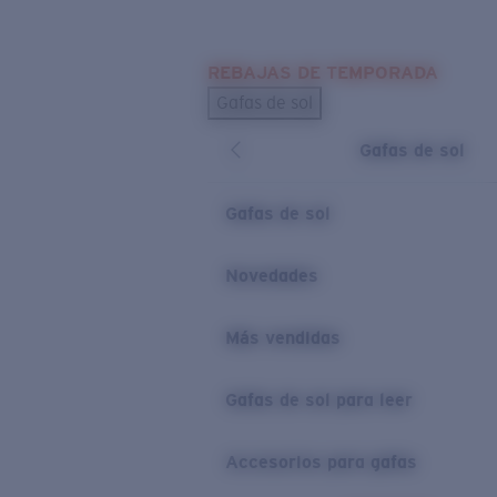
Skip to main content
REBAJAS DE TEMPORADA
BÚSQUEDAS POPULARES
Gafas de sol
Los más vendidos de gafas de sol
Gafas de sol
Novedades en gafas de sol
ENLACES ÚTILES
Gafas de sol
Lentes de recambio
Novedades
Garantía y reparación
Más vendidas
Gafas de sol para leer
Accesorios para gafas