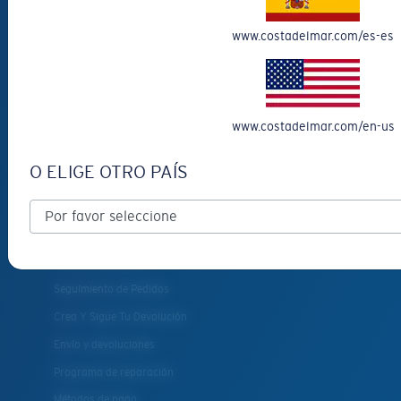
Novedades
Más vendidas
www.costadelmar.com/es-es
Liquidación
Gafas de sol para leer
Accesorios para gafas
www.costadelmar.com/en-us
Gafas de sol de pesca
O ELIGE OTRO PAÍS
¿CÓMO TE
PODEMOS AYUDAR?
Obtener asistencia
Seguimiento de Pedidos
Crea Y Sigue Tu Devolución
Envío y devoluciones
Programa de reparación
Métodos de pago