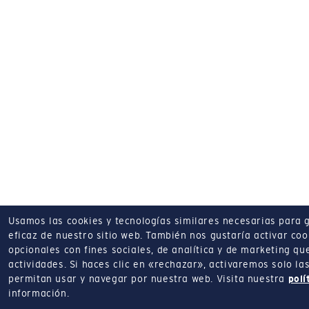
Usamos las cookies y tecnologías similares necesarias para 
eficaz de nuestro sitio web.
También nos gustaría activar coo
opcionales con fines sociales, de analítica y de marketing q
actividades.
Si haces clic en «rechazar», activaremos solo la
permitan usar y navegar por nuestra web.
Visita nuestra
polí
información.