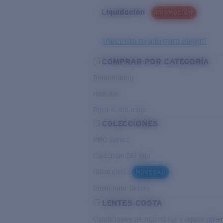
Liquidación
PROMOCIÓN
¿Necesita ayuda para elegir?
COMPRAR POR CATEGORÍA
Rendimiento
Híbridas
Para el dia a dia
COLECCIONES
PRO Series
Colección Del Mar
Untangled
NOVEDAD
Pathfinder Series
LENTES COSTA
Condiciones de mucha luz y aguas abier