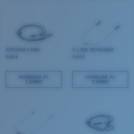
MEDIOAMBIENTE
Nos comprometemos a conservar nuestros océanos y
vías fluviales y a proteger la vida que contienen.
DESCUBRE NUESTRA MISIÓN
FATHOM CORD
C-LINE RETAINER
9,00 €
9,00 €
AGREGAR AL
AGREGAR AL
CARRO
CARRO