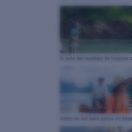
El arte del montaje de moscas 
Gafas de sol para pesca en kay