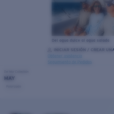
Del agua dulce al agua salada
INICIAR SESIÓN / CREAR UN
Obtener asistencia
Seguimiento de Pedidos
OBJETIVO ACTUALIZADO
¡AGREGADO AL CARRITO!
Del Mar
Collectión
MAY
Polarizado
Precio:
Sin cargo
Cantidad:
Precio:
Sin cargo