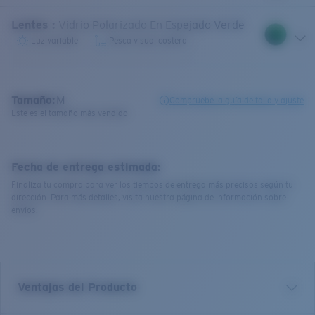
Lentes
:
Vidrio Polarizado En Espejado Verde
Luz variable
Pesca visual costera
Tamaño:
M
Compruebe la guía de talla y ajuste
Este es el tamaño más vendido
Fecha de entrega estimada:
Finaliza tu compra para ver los tiempos de entrega más precisos según tu
dirección. Para más detalles, visita nuestra página de información sobre
envíos.
Ventajas del Producto