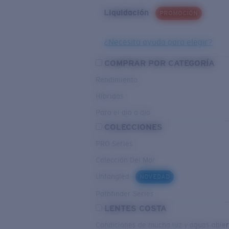
Liquidación
PROMOCIÓN
¿Necesita ayuda para elegir?
COMPRAR POR CATEGORÍA
Rendimiento
Híbridas
Para el dia a dia
COLECCIONES
PRO Series
Colección Del Mar
Untangled
NOVEDAD
Pathfinder Series
LENTES COSTA
Condiciones de mucha luz y aguas abier