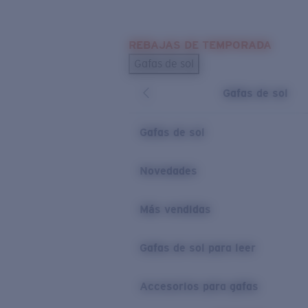
Skip to main content
REBAJAS DE TEMPORADA
BÚSQUEDAS POPULARES
Gafas de sol
Los más vendidos de gafas de sol
Gafas de sol
Novedades en gafas de sol
ENLACES ÚTILES
Gafas de sol
Lentes de recambio
Novedades
Garantía y reparación
Más vendidas
Gafas de sol para leer
Accesorios para gafas