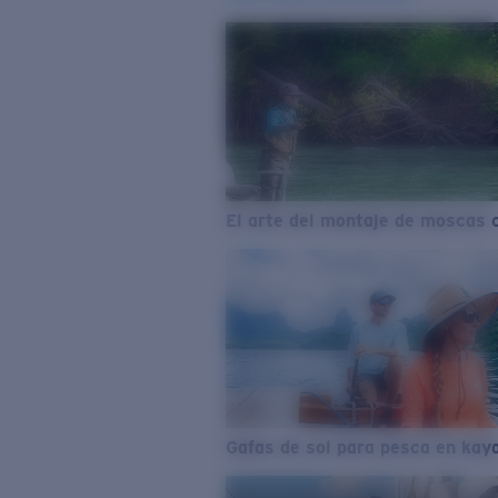
El arte del montaje de moscas 
Gafas de sol para pesca en kay