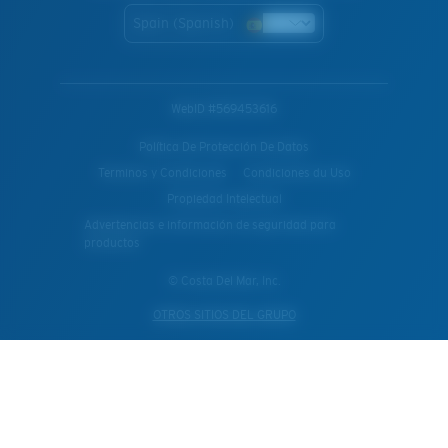
Spain (Spanish)
WebID #
569453616
Política De Protección De Datos
Terminos y Condiciones
Condiciones du Uso
Propiedad Intelectual
Advertencias e información de seguridad para
productos
© Costa Del Mar, Inc.
OTROS SITIOS DEL GRUPO