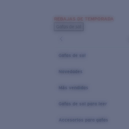
Skip to main content
REBAJAS DE TEMPORADA
BÚSQUEDAS POPULARES
Gafas de sol
Los más vendidos de gafas de sol
Novedades en gafas de sol
ENLACES ÚTILES
Gafas de sol
Lentes de recambio
Novedades
Garantía y reparación
Más vendidas
Gafas de sol para leer
Accesorios para gafas