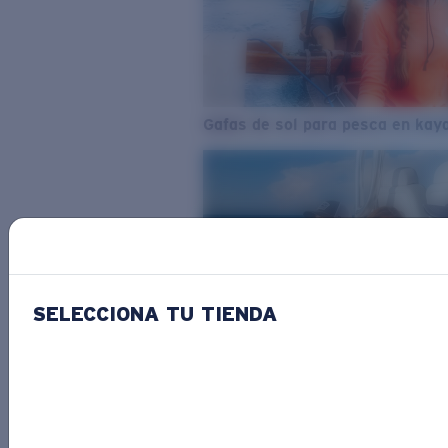
Gafas de sol para pesca en kay
SELECCIONA TU TIENDA
Del agua dulce al agua salada