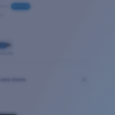
steras
NOVEDAD
uz
OUSE PRO
Costa Stories