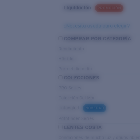
Liquidación
PROMOCIÓN
¿Necesita ayuda para elegir?
COMPRAR POR CATEGORÍA
Rendimiento
Híbridas
Para el dia a dia
COLECCIONES
PRO Series
Colección Del Mar
Untangled
NOVEDAD
Pathfinder Series
LENTES COSTA
Condiciones de mucha luz y aguas abier