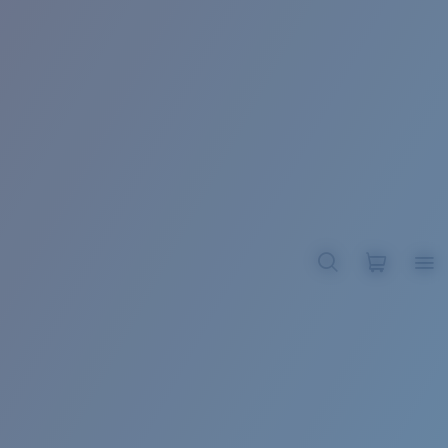
BROADBILL II XL