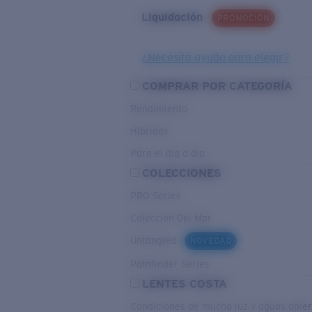
Liquidación
PROMOCIÓN
¿Necesita ayuda para elegir?
COMPRAR POR CATEGORÍA
Rendimiento
Híbridas
Para el dia a dia
COLECCIONES
PRO Series
Colección Del Mar
Untangled
NOVEDAD
Pathfinder Series
LENTES COSTA
Condiciones de mucha luz y aguas abier