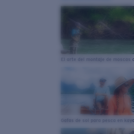
El arte del montaje de moscas 
Gafas de sol para pesca en kay