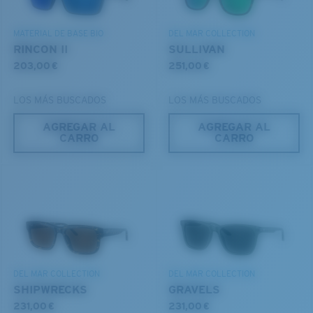
DESCUBRE NUESTRA MISIÓN
MATERIAL DE BASE BIO
DEL MAR COLLECTION
RINCON II
SULLIVAN
203,00 €
251,00 €
LOS MÁS BUSCADOS
LOS MÁS BUSCADOS
AGREGAR AL
AGREGAR AL
CARRO
CARRO
S
M
¿Se ajusta por completo?
Es posible que necesite una montura
pequeña
o
mediana.
DEL MAR COLLECTION
DEL MAR COLLECTION
SHIPWRECKS
GRAVELS
231,00 €
231,00 €