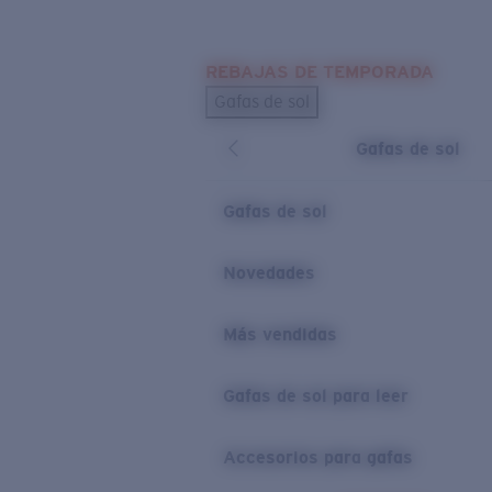
Skip to main content
REBAJAS DE TEMPORADA
BÚSQUEDAS POPULARES
Gafas de sol
Los más vendidos de gafas de sol
Gafas de sol
Novedades en gafas de sol
ENLACES ÚTILES
Gafas de sol
Lentes de recambio
Novedades
Garantía y reparación
Más vendidas
Gafas de sol para leer
Accesorios para gafas