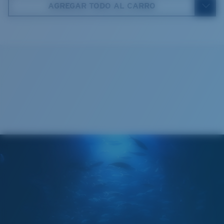
AGREGAR TODO AL CARRO
580® VIDRIO LIGHTWAVE
Estuche Costa
®
ENLACE MOLECULAR C-WALL
CAPA DE VIDRIO
ENCAPUSLATED MIRROR
POLARIZED FILM
CAPA DE VIDRIO
®
ENLACE MOLECULAR C-WALL
Regular
Ajuste Regular