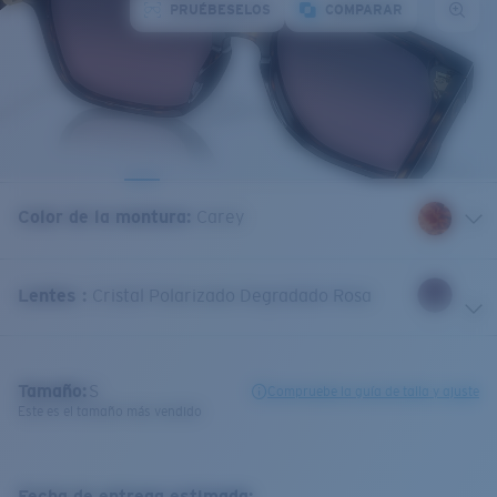
PRUÉBESELOS
COMPARAR
Color de la montura
:
Carey
Lentes
:
Cristal Polarizado Degradado Rosa
Tamaño:
S
Compruebe la guía de talla y ajuste
Este es el tamaño más vendido
Fecha de entrega estimada: