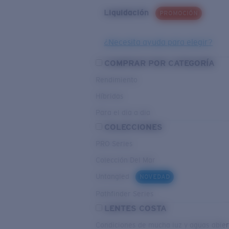
Liquidación
PROMOCIÓN
¿Necesita ayuda para elegir?
COMPRAR POR CATEGORÍA
Rendimiento
Híbridas
Para el dia a dia
COLECCIONES
PRO Series
Colección Del Mar
Untangled
NOVEDAD
Pathfinder Series
LENTES COSTA
Condiciones de mucha luz y aguas abier