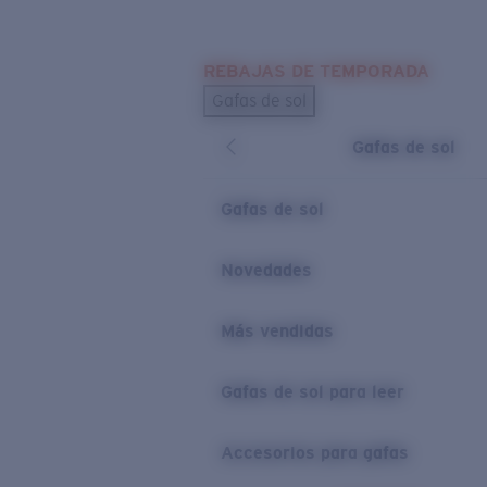
Skip to main content
REBAJAS DE TEMPORADA
BÚSQUEDAS POPULARES
Gafas de sol
Los más vendidos de gafas de sol
Gafas de sol
Novedades en gafas de sol
ENLACES ÚTILES
Gafas de sol
Lentes de recambio
Novedades
Garantía y reparación
Más vendidas
Gafas de sol para leer
Accesorios para gafas