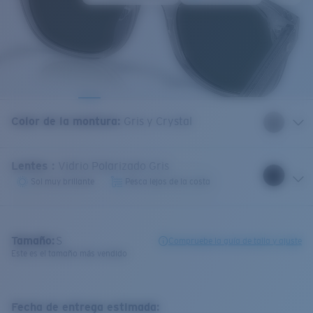
Color de la montura
:
Gris y Crystal
Lentes
:
Vidrio Polarizado Gris
Sol muy brillante
Pesca lejos de la costa
Tamaño:
S
Compruebe la guía de talla y ajuste
Este es el tamaño más vendido
Fecha de entrega estimada: