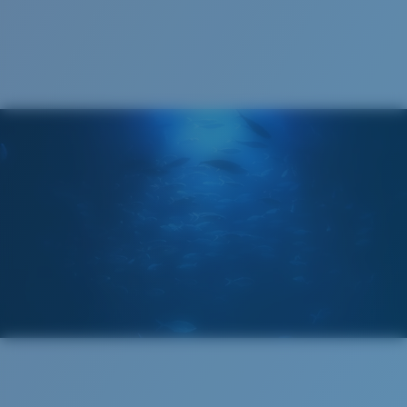
Estuche Costa
®
ENLACE MOLECULAR C-WALL
CAPA DE VIDRIO
ENCAPUSLATED MIRROR
POLARIZED FILM
CAPA DE VIDRIO
®
ENLACE MOLECULAR C-WALL
Regular
Ajuste Regular
Un frontal de lente amplio diseñado para ajustarse a
rostros de tamaño regular.