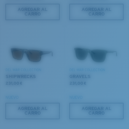
AGREGAR AL
AGREGAR AL
CARRO
CARRO
M
L
¿Se ajusta en el centro?
DEL MAR COLLECTION
DEL MAR COLLECTION
Es posible que necesite una montura
mediana
o
SHIPWRECKS
GRAVELS
grande
.
231,00 €
231,00 €
NUEVO
NUEVO
AGREGAR AL
AGREGAR AL
CARRO
CARRO