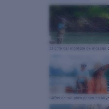
El arte del montaje de moscas 
Gafas de sol para pesca en kay