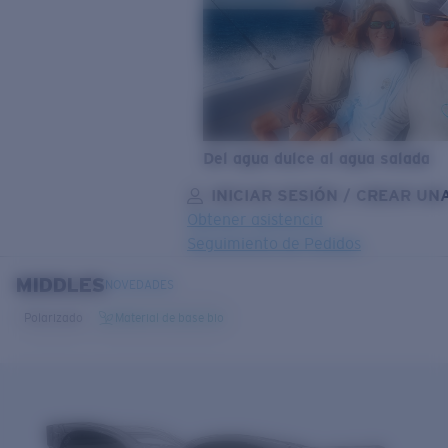
Del agua dulce al agua salada
INICIAR SESIÓN / CREAR UN
Obtener asistencia
Seguimiento de Pedidos
MIDDLES
OBJETIVO ACTUALIZADO
¡AGREGADO AL CARRITO!
NOVEDADES
Polarizado
Material de base bio
Precio:
Sin cargo
Cantidad:
Precio:
Sin cargo