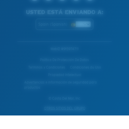
USTED ESTÁ ENVIANDO A:
Spain (Spanish)
WebID #
915974711
Política De Protección De Datos
Terminos y Condiciones
Condiciones du Uso
Propiedad Intelectual
Advertencias e información de seguridad para
productos
© Costa Del Mar, Inc.
OTROS SITIOS DEL GRUPO