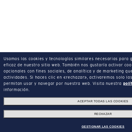
Usamos las cookies y tecnologías similares necesarias para 
eficaz de nuestro sitio web.
También nos gustaría activar coo
opcionales con fines sociales, de analítica y de marketing q
actividades.
Si haces clic en «rechazar», activaremos solo la
permitan usar y navegar por nuestra web.
Visita nuestra
polí
información.
ACEPTAR TODAS LAS COOKIES
RECHAZAR
GESTIONAR LAS COOKIES