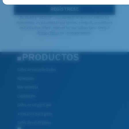
REGÍSTRESE
By clicking "SIGN UP", you agree to receive our emails for
information on the latest brand stories, products, promotions
and exclusive offers reserved for our subscribers. See our
Privacy Policy
for complete details.
PRODUCTOS
Gafas de sol polarizadas
Novedades
Más vendidas
Liquidación
Gafas de sol para leer
Accesorios para gafas
Gafas de sol de pesca