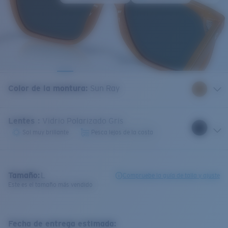
Color de la montura
:
Sun Ray
Lentes
:
Vidrio Polarizado Gris
Sol muy brillante
Pesca lejos de la costa
Tamaño:
L
Compruebe la guía de talla y ajuste
Este es el tamaño más vendido
Fecha de entrega estimada: