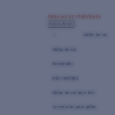
Skip to main content
REBAJAS DE TEMPORADA
BÚSQUEDAS POPULARES
Gafas de sol
Los más vendidos de gafas de sol
Gafas de sol
Novedades en gafas de sol
ENLACES ÚTILES
Gafas de sol
Lentes de recambio
Novedades
Garantía y reparación
Más vendidas
Gafas de sol para leer
Accesorios para gafas