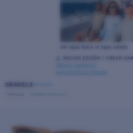
Del agua dulce al agua salada
INICIAR SESIÓN / CREAR UN
Obtener asistencia
Seguimiento de Pedidos
GRAVELS
OBJETIVO ACTUALIZADO
¡AGREGADO AL CARRITO!
NOVEDADES
Polarizado
Material de base bio
Precio:
Sin cargo
Cantidad:
Precio:
Sin cargo