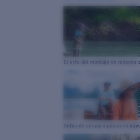
El arte del montaje de moscas 
Gafas de sol para pesca en kay