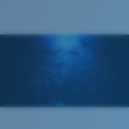
Estuche Costa
®
ENLACE MOLECULAR C-WALL
CAPA DE VIDRIO
ENCAPUSLATED MIRROR
POLARIZED FILM
CAPA DE VIDRIO
®
ENLACE MOLECULAR C-WALL
Estrecho
Ajuste Ancho
Un frontal de lente amplio diseñado para ajustarse a
rostros más anchos.