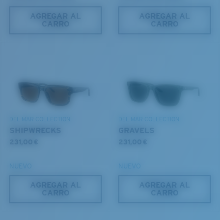
AGREGAR AL
AGREGAR AL
CARRO
CARRO
M
L
¿Se ajusta en el centro?
DEL MAR COLLECTION
DEL MAR COLLECTION
Es posible que necesite una montura
mediana
o
SHIPWRECKS
GRAVELS
grande
.
231,00 €
231,00 €
NUEVO
NUEVO
AGREGAR AL
AGREGAR AL
CARRO
CARRO