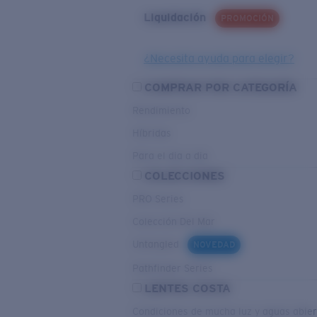
Liquidación
PROMOCIÓN
¿Necesita ayuda para elegir?
COMPRAR POR CATEGORÍA
Rendimiento
Híbridas
Para el dia a dia
COLECCIONES
PRO Series
Colección Del Mar
Untangled
NOVEDAD
Pathfinder Series
LENTES COSTA
Condiciones de mucha luz y aguas abier