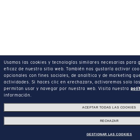
Usamos las cookies y tecnologías similares necesarias para 
eficaz de nuestro sitio web.
También nos gustaría activar coo
opcionales con fines sociales, de analítica y de marketing q
actividades.
Si haces clic en «rechazar», activaremos solo la
permitan usar y navegar por nuestra web.
Visita nuestra
polí
información.
ACEPTAR TODAS LAS COOKIES
RECHAZAR
GESTIONAR LAS COOKIES