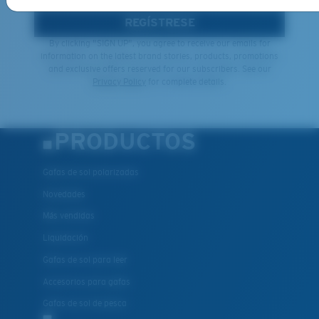
REGÍSTRESE
By clicking "SIGN UP", you agree to receive our emails for
information on the latest brand stories, products, promotions
and exclusive offers reserved for our subscribers. See our
Privacy Policy
for complete details.
PRODUCTOS
Gafas de sol polarizadas
Novedades
Más vendidas
Liquidación
Gafas de sol para leer
Accesorios para gafas
Gafas de sol de pesca