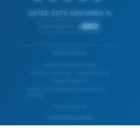
USTED ESTÁ ENVIANDO A:
Spain (Spanish)
WebID #
779332667
Política De Protección De Datos
Terminos y Condiciones
Condiciones du Uso
Propiedad Intelectual
Advertencias e información de seguridad para
productos
© Costa Del Mar, Inc.
OTROS SITIOS DEL GRUPO