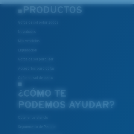
PRODUCTOS
Gafas de sol polarizadas
Novedades
Más vendidas
Liquidación
Gafas de sol para leer
Accesorios para gafas
Gafas de sol de pesca
¿CÓMO TE
PODEMOS AYUDAR?
Obtener asistencia
Seguimiento de Pedidos