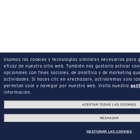
Usamos las cookies y tecnologías similares necesarias para 
eficaz de nuestro sitio web.
También nos gustaría activar coo
opcionales con fines sociales, de analítica y de marketing q
actividades.
Si haces clic en «rechazar», activaremos solo la
permitan usar y navegar por nuestra web.
Visita nuestra
polí
información.
ACEPTAR TODAS LAS COOKIES
RECHAZAR
GESTIONAR LAS COOKIES