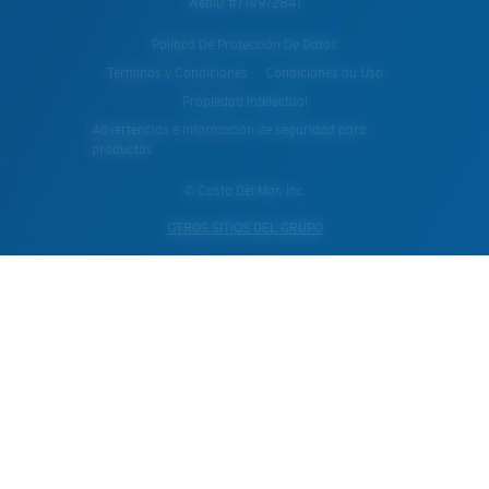
WebID #
714972841
Política De Protección De Datos
Terminos y Condiciones
Condiciones du Uso
Propiedad Intelectual
Advertencias e información de seguridad para
productos
© Costa Del Mar, Inc.
OTROS SITIOS DEL GRUPO