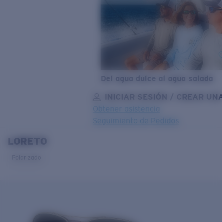
Del agua dulce al agua salada
INICIAR SESIÓN / CREAR UN
Obtener asistencia
Seguimiento de Pedidos
LORETO
OBJETIVO ACTUALIZADO
¡AGREGADO AL CARRITO!
Polarizado
Precio:
Sin cargo
Cantidad:
Precio:
Sin cargo