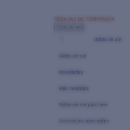
Skip to main content
REBAJAS DE TEMPORADA
BÚSQUEDAS POPULARES
Gafas de sol
Los más vendidos de gafas de sol
Gafas de sol
Novedades en gafas de sol
ENLACES ÚTILES
Gafas de sol
Lentes de recambio
Novedades
Garantía y reparación
Más vendidas
Gafas de sol para leer
Accesorios para gafas