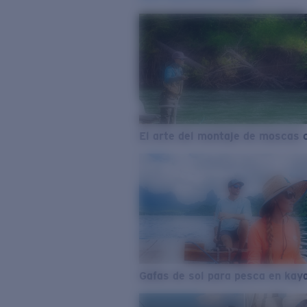
El arte del montaje de moscas 
Gafas de sol para pesca en kay