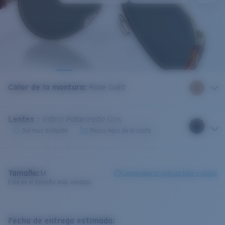
Color de la montura
:
Rose Gold
Lentes
:
Vidrio Polarizado Gris
Sol muy brillante
Pesca lejos de la costa
Tamaño:
M
Compruebe la guía de talla y ajuste
Este es el tamaño más vendido
Fecha de entrega estimada: