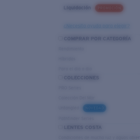
Liquidación
PROMOCIÓN
¿Necesita ayuda para elegir?
COMPRAR POR CATEGORÍA
Rendimiento
Híbridas
Para el dia a dia
COLECCIONES
PRO Series
Colección Del Mar
Untangled
NOVEDAD
Pathfinder Series
LENTES COSTA
Condiciones de mucha luz y aguas abier