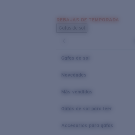
Skip to main content
REBAJAS DE TEMPORADA
BÚSQUEDAS POPULARES
Gafas de sol
Los más vendidos de gafas de sol
Novedades en gafas de sol
ENLACES ÚTILES
Gafas de sol
Lentes de recambio
Novedades
Garantía y reparación
Más vendidas
Gafas de sol para leer
Accesorios para gafas