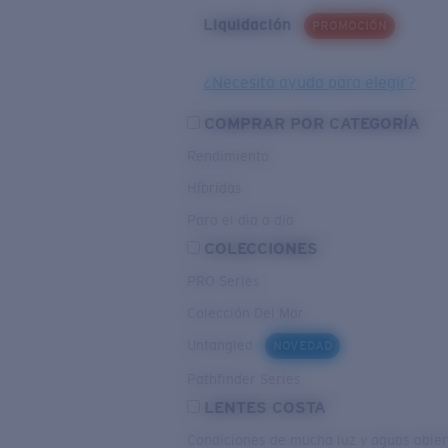
Liquidación
PROMOCIÓN
¿Necesita ayuda para elegir?
COMPRAR POR CATEGORÍA
Rendimiento
Híbridas
Para el dia a dia
COLECCIONES
PRO Series
Colección Del Mar
Untangled
NOVEDAD
Pathfinder Series
LENTES COSTA
Condiciones de mucha luz y aguas abier