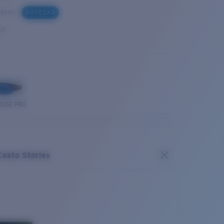
steras
NOVEDAD
uz
OUSE PRO
Costa Stories