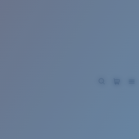
BROADBILL II XL