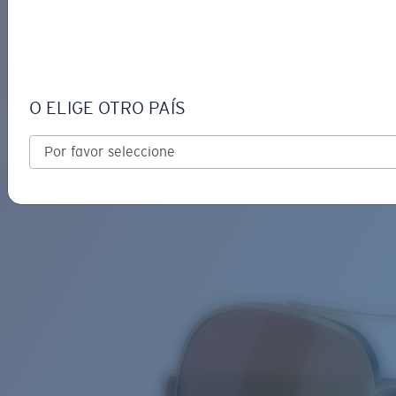
INICIAR SESIÓN / CREAR UN
Obtener asistencia
Seguimiento de Pedidos
SOUTH POINT
OBJETIVO ACTUALIZADO
¡AGREGADO AL CARRITO!
O ELIGE OTRO PAÍS
Polarizado
Precio:
Sin cargo
Cantidad:
Precio:
Sin cargo
Cantidad: