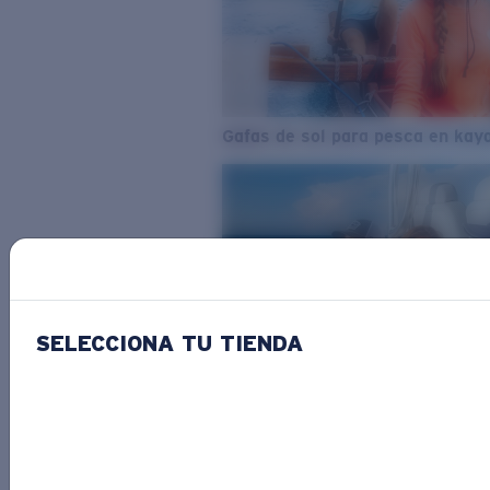
Gafas de sol para pesca en kay
SELECCIONA TU TIENDA
Del agua dulce al agua salada