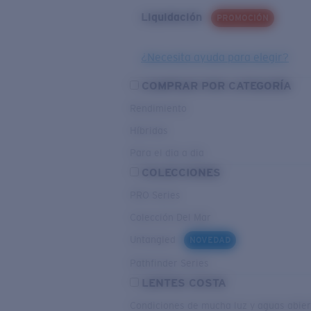
Liquidación
PROMOCIÓN
¿Necesita ayuda para elegir?
COMPRAR POR CATEGORÍA
Rendimiento
Híbridas
Para el dia a dia
COLECCIONES
PRO Series
Colección Del Mar
Untangled
NOVEDAD
Pathfinder Series
LENTES COSTA
Condiciones de mucha luz y aguas abier