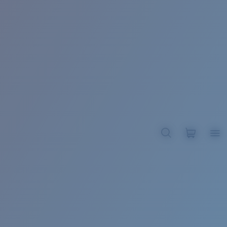
BROADBILL II XL