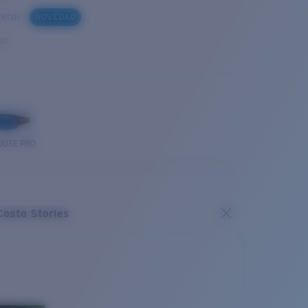
steras
NOVEDAD
uz
OUSE PRO
Costa Stories