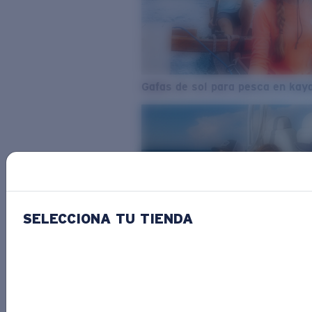
Gafas de sol para pesca en kay
SELECCIONA TU TIENDA
Del agua dulce al agua salada