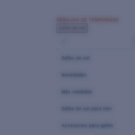
Skip to main content
REBAJAS DE TEMPORADA
BÚSQUEDAS POPULARES
Gafas de sol
Los más vendidos de gafas de sol
Novedades en gafas de sol
ENLACES ÚTILES
Gafas de sol
Lentes de recambio
Novedades
Garantía y reparación
Más vendidas
Gafas de sol para leer
Accesorios para gafas