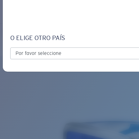
INICIAR SESIÓN / CREAR UN
Obtener asistencia
Seguimiento de Pedidos
FANTAIL
OBJETIVO ACTUALIZADO
¡AGREGADO AL CARRITO!
O ELIGE OTRO PAÍS
Polarizado
Material de base bio
Exclusivo
Precio:
Sin cargo
Cantidad:
Precio:
Sin cargo
Cantidad: