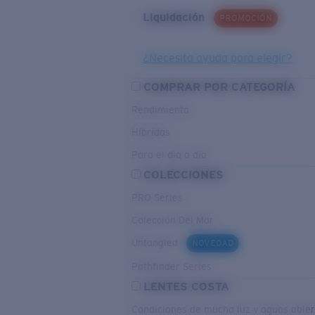
Liquidación
PROMOCIÓN
¿Necesita ayuda para elegir?
COMPRAR POR CATEGORÍA
Rendimiento
Híbridas
Para el dia a dia
COLECCIONES
PRO Series
Colección Del Mar
Untangled
NOVEDAD
Pathfinder Series
LENTES COSTA
Condiciones de mucha luz y aguas abier