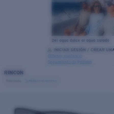
Del agua dulce al agua salada
INICIAR SESIÓN / CREAR UN
Obtener asistencia
Seguimiento de Pedidos
RINCON
OBJETIVO ACTUALIZADO
¡AGREGADO AL CARRITO!
Polarizado
Material de base bio
Precio:
Sin cargo
Cantidad:
Precio:
Sin cargo