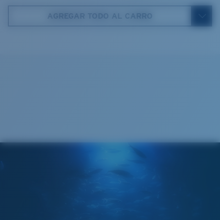
AGREGAR TODO AL CARRO
5. Longitud de la patilla:
140 mm
Paño de limpieza
COSTA 580® LENTES
Las lentes 580 de Costa fueron diseñadas por
nuestros propios expertos en el espectro de la luz para
mejorar los colores, dado que las lentes estándar de
las gafas de sol no están a la altura.
Para controlar la luz,
la tecnología multipatente de las lentes hace lo
siguiente:
Absorbe la dañina luz azul de alta energía (HEV)