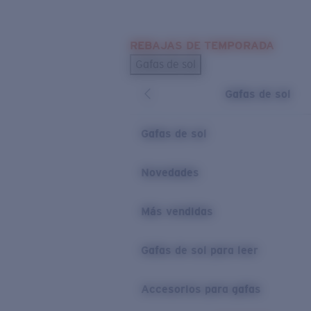
Skip to main content
REBAJAS DE TEMPORADA
BÚSQUEDAS POPULARES
Gafas de sol
Los más vendidos de gafas de sol
Gafas de sol
Novedades en gafas de sol
ENLACES ÚTILES
Gafas de sol
Lentes de recambio
Novedades
Garantía y reparación
Más vendidas
Gafas de sol para leer
Accesorios para gafas