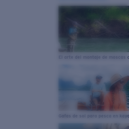
El arte del montaje de moscas 
Gafas de sol para pesca en kay