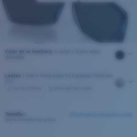
Color de la montura
:
Crystal y humo mate
desvaído
Lentes
:
Vidrio Polarizado En Espejado Plateado
Gris
Sol muy brillante
Pesca lejos de la costa
Tamaño:
L
Compruebe la guía de talla y ajuste
Este es el tamaño más vendido