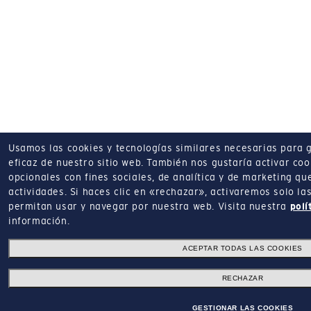
Usamos las cookies y tecnologías similares necesarias para 
eficaz de nuestro sitio web.
También nos gustaría activar coo
opcionales con fines sociales, de analítica y de marketing q
actividades.
Si haces clic en «rechazar», activaremos solo la
permitan usar y navegar por nuestra web.
Visita nuestra
polí
información.
ACEPTAR TODAS LAS COOKIES
RECHAZAR
GESTIONAR LAS COOKIES