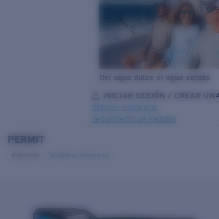
Del agua dulce al agua salada
INICIAR SESIÓN / CREAR UN
Obtener asistencia
Seguimiento de Pedidos
PERMIT
OBJETIVO ACTUALIZADO
¡AGREGADO AL CARRITO!
Polarizado
Material de base bio
Precio:
Sin cargo
Cantidad:
Precio:
Sin cargo