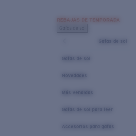
Skip to main content
REBAJAS DE TEMPORADA
BÚSQUEDAS POPULARES
Gafas de sol
Los más vendidos de gafas de sol
Gafas de sol
Novedades en gafas de sol
ENLACES ÚTILES
Gafas de sol
Lentes de recambio
Novedades
Garantía y reparación
Más vendidas
Gafas de sol para leer
Accesorios para gafas