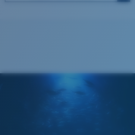
COSTA 580® LENTES
Paño de limpieza
Las lentes 580 de Costa fueron diseñadas por
nuestros propios expertos en el espectro de la luz para
mejorar los colores, dado que las lentes estándar de
las gafas de sol no están a la altura.
Para controlar la luz,
la tecnología multipatente de las lentes hace lo
siguiente:
Absorbe la dañina luz azul de alta energía (HEV)
Mejora los rojos, verdes y azules
Filtra el amarillo intenso
Regular
Ajuste Regular