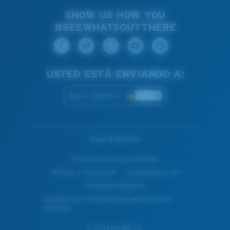
SHOW US HOW YOU
#SEEWHATSOUTTHERE
USTED ESTÁ ENVIANDO A:
Spain (Spanish)
WebID #
489041111
Política De Protección De Datos
Terminos y Condiciones
Condiciones du Uso
Propiedad Intelectual
Advertencias e información de seguridad para
productos
© Costa Del Mar, Inc.