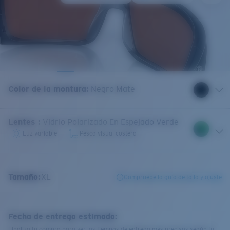
Color de la montura
:
Negro Mate
Lentes
:
Vidrio Polarizado En Espejado Verde
Luz variable
Pesca visual costera
Tamaño:
XL
Compruebe la guía de talla y ajuste
Fecha de entrega estimada:
Finaliza tu compra para ver los tiempos de entrega más precisos según tu