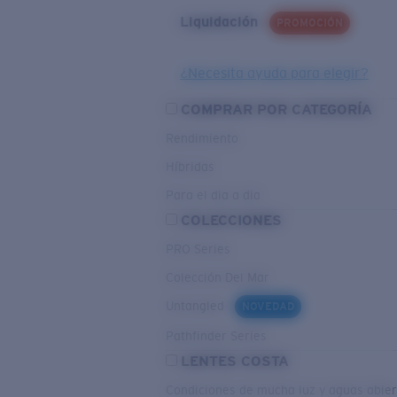
Liquidación
PROMOCIÓN
¿Necesita ayuda para elegir?
COMPRAR POR CATEGORÍA
Rendimiento
Híbridas
Para el dia a dia
COLECCIONES
PRO Series
Colección Del Mar
Untangled
NOVEDAD
Pathfinder Series
LENTES COSTA
Condiciones de mucha luz y aguas abier