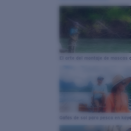
El arte del montaje de moscas 
Gafas de sol para pesca en kay