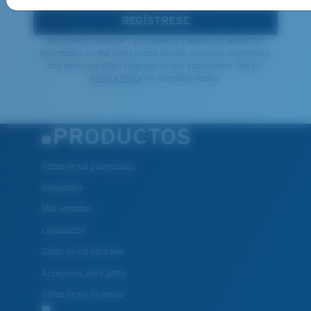
REGÍSTRESE
By clicking "SIGN UP", you agree to receive our emails for
information on the latest brand stories, products, promotions
and exclusive offers reserved for our subscribers. See our
Privacy Policy
for complete details.
PRODUCTOS
Gafas de sol polarizadas
Novedades
Más vendidas
Liquidación
Gafas de sol para leer
Accesorios para gafas
Gafas de sol de pesca