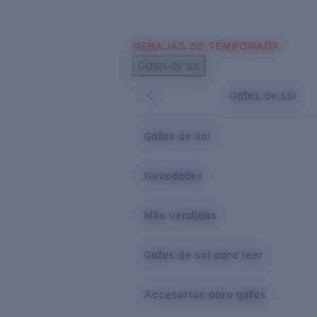
Skip to main content
REBAJAS DE TEMPORADA
BÚSQUEDAS POPULARES
Gafas de sol
Los más vendidos de gafas de sol
Gafas de sol
Novedades en gafas de sol
ENLACES ÚTILES
Gafas de sol
Lentes de recambio
Novedades
Garantía y reparación
Más vendidas
Gafas de sol para leer
Accesorios para gafas