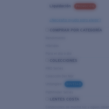
Liquidación
PROMOCIÓN
¿Necesita ayuda para elegir?
COMPRAR POR CATEGORÍA
Rendimiento
Híbridas
Para el dia a dia
COLECCIONES
PRO Series
Colección Del Mar
Untangled
NOVEDAD
Pathfinder Series
LENTES COSTA
Condiciones de mucha luz y aguas abier