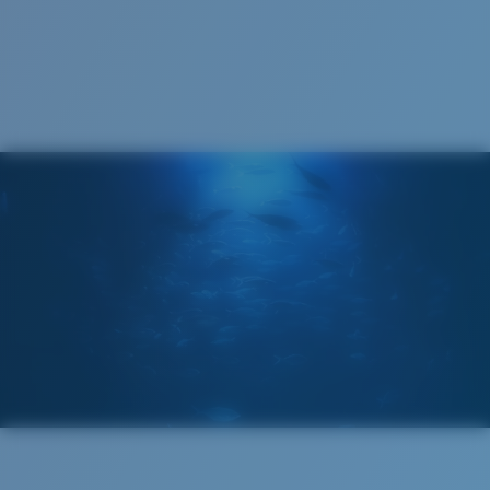
COSTA 580® LENTES
Paño de limpieza
Las lentes 580 de Costa fueron diseñadas por
nuestros propios expertos en el espectro de la luz para
mejorar los colores, dado que las lentes estándar de
las gafas de sol no están a la altura.
Para controlar la luz,
la tecnología multipatente de las lentes hace lo
siguiente:
Absorbe la dañina luz azul de alta energía (HEV)
Mejora los rojos, verdes y azules
Filtra el amarillo intenso
Regular
Ajuste Regular
Un frontal de lente amplio diseñado para ajustarse a
Lentes 580® Polarizadas
rostros de tamaño regular.