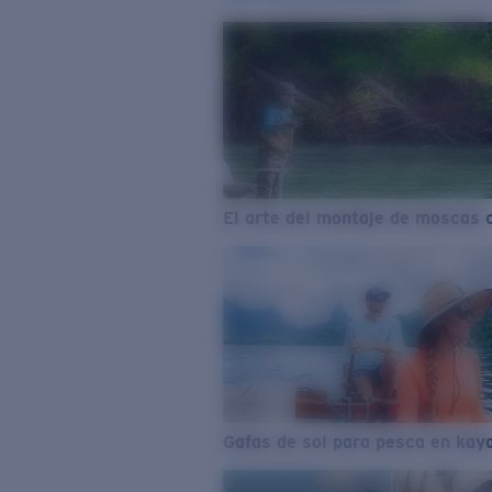
El arte del montaje de moscas 
Gafas de sol para pesca en kay