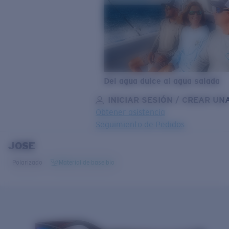
Del agua dulce al agua salada
INICIAR SESIÓN / CREAR UN
Obtener asistencia
Seguimiento de Pedidos
JOSE
OBJETIVO ACTUALIZADO
¡AGREGADO AL CARRITO!
Polarizado
Material de base bio
Precio:
Sin cargo
Cantidad:
Precio:
Sin cargo