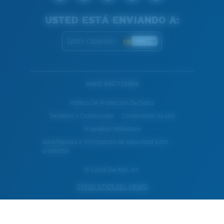
USTED ESTÁ ENVIANDO A:
Spain (Spanish)
WebID #
927178988
Política De Protección De Datos
Terminos y Condiciones
Condiciones du Uso
Propiedad Intelectual
Advertencias e información de seguridad para
productos
© Costa Del Mar, Inc.
OTROS SITIOS DEL GRUPO