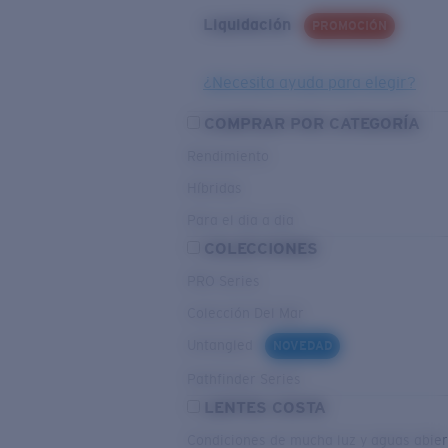
Liquidación
PROMOCIÓN
¿Necesita ayuda para elegir?
COMPRAR POR CATEGORÍA
Rendimiento
Híbridas
Para el dia a dia
COLECCIONES
PRO Series
Colección Del Mar
Untangled
NOVEDAD
Pathfinder Series
LENTES COSTA
Condiciones de mucha luz y aguas abier