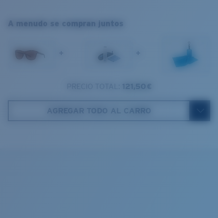
Más versátil
Curva base de las lentes:
Base 6
XL
Días nublados
Categoría de lente:
3P
A menudo se compran juntos
1. Ancho de la montura:
140 mm
+
+
2. Ancho del puente:
15 mm
3. Ancho del lente:
56 mm
PRECIO TOTAL:
121,50 €
Estuche Costa
4. Altura del lente:
46.1 mm
AGREGAR TODO AL CARRO
5. Longitud de la patilla:
131 mm
Paño de limpieza
COSTA 580® LENTES
Las lentes 580 de Costa fueron diseñadas por