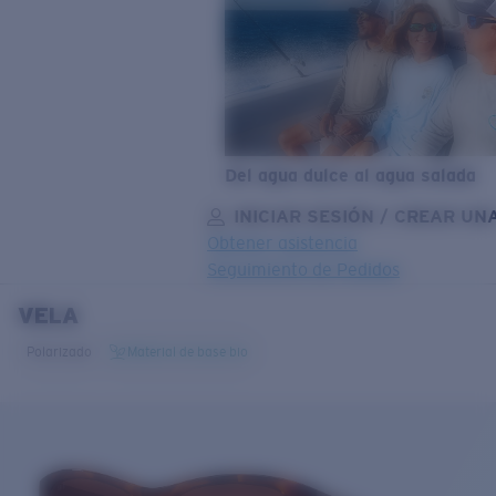
Del agua dulce al agua salada
INICIAR SESIÓN / CREAR UN
Obtener asistencia
Seguimiento de Pedidos
VELA
OBJETIVO ACTUALIZADO
¡AGREGADO AL CARRITO!
Polarizado
Material de base bio
Precio:
Sin cargo
Cantidad:
Precio:
Sin cargo