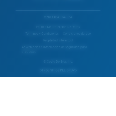
WebID #
640747234
Política De Protección De Datos
Terminos y Condiciones
Condiciones du Uso
Propiedad Intelectual
Advertencias e información de seguridad para
productos
© Costa Del Mar, Inc.
OTROS SITIOS DEL GRUPO