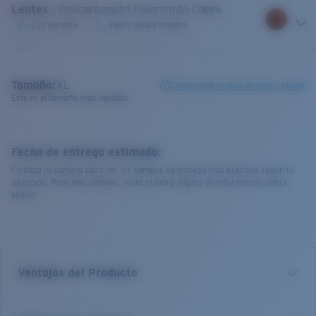
Lentes
:
Policarbonato Polarizado Cobre
Luz variable
Pesca visual costera
Tamaño:
XL
Compruebe la guía de talla y ajuste
Este es el tamaño más vendido
Fecha de entrega estimada:
Finaliza tu compra para ver los tiempos de entrega más precisos según tu
dirección. Para más detalles, visita nuestra página de información sobre
envíos.
Ventajas del Producto