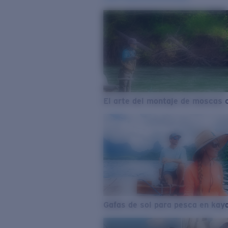
El arte del montaje de moscas 
Gafas de sol para pesca en kay