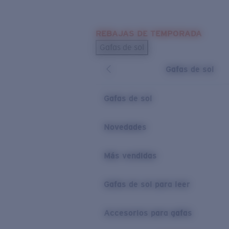
Skip to main content
REBAJAS DE TEMPORADA
BÚSQUEDAS POPULARES
Gafas de sol
Los más vendidos de gafas de sol
Gafas de sol
Novedades en gafas de sol
ENLACES ÚTILES
Gafas de sol
Lentes de recambio
Novedades
Garantía y reparación
Más vendidas
Gafas de sol para leer
Accesorios para gafas