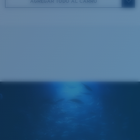
AGREGAR TODO AL CARRO
580® lightwave Policarbonato
5. Longitud de la patilla:
135 mm
Paño de limpieza
®
ENLACE MOLECULAR C-WALL
ESPEJO (OPCIONAL)
LENTE DE POLICARBONATO
POLARIZED FILM
LENTE DE POLICARBONATO
®
ENLACE MOLECULAR C-WALL
Estrecho