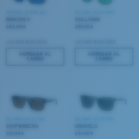
DESCUBRE NUESTRA MISIÓN
MATERIAL DE BASE BIO
DEL MAR COLLECTION
RINCON II
SULLIVAN
203,00 €
251,00 €
LOS MÁS BUSCADOS
LOS MÁS BUSCADOS
AGREGAR AL
AGREGAR AL
CARRO
CARRO
S
M
¿Se ajusta por completo?
Es posible que necesite una montura
pequeña
o
mediana.
DEL MAR COLLECTION
DEL MAR COLLECTION
SHIPWRECKS
GRAVELS
231,00 €
231,00 €