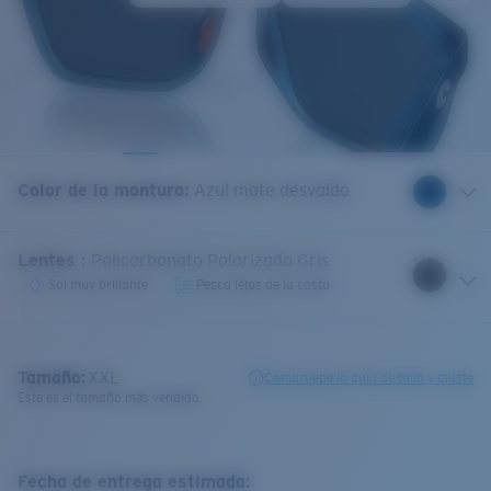
Color de la montura
:
Azul mate desvaído
Lentes
:
Policarbonato Polarizado Gris
Sol muy brillante
Pesca lejos de la costa
Tamaño:
XXL
Compruebe la guía de talla y ajuste
Este es el tamaño más vendido
Fecha de entrega estimada: