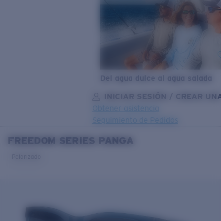
Del agua dulce al agua salada
INICIAR SESIÓN / CREAR UN
Obtener asistencia
Seguimiento de Pedidos
FREEDOM SERIES PANGA
OBJETIVO ACTUALIZADO
¡AGREGADO AL CARRITO!
Polarizado
Precio:
Sin cargo
Cantidad:
Precio:
Sin cargo