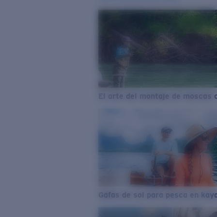
El arte del montaje de moscas 
Gafas de sol para pesca en kay