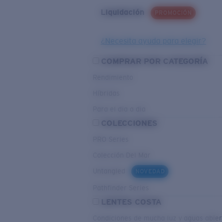
Liquidación
PROMOCIÓN
¿Necesita ayuda para elegir?
COMPRAR POR CATEGORÍA
Rendimiento
Híbridas
Para el dia a dia
COLECCIONES
PRO Series
Colección Del Mar
Untangled
NOVEDAD
Pathfinder Series
LENTES COSTA
Condiciones de mucha luz y aguas abier