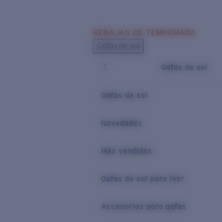
Skip to main content
REBAJAS DE TEMPORADA
BÚSQUEDAS POPULARES
Gafas de sol
Los más vendidos de gafas de sol
Gafas de sol
Novedades en gafas de sol
ENLACES ÚTILES
Gafas de sol
Lentes de recambio
Novedades
Garantía y reparación
Más vendidas
Gafas de sol para leer
Accesorios para gafas