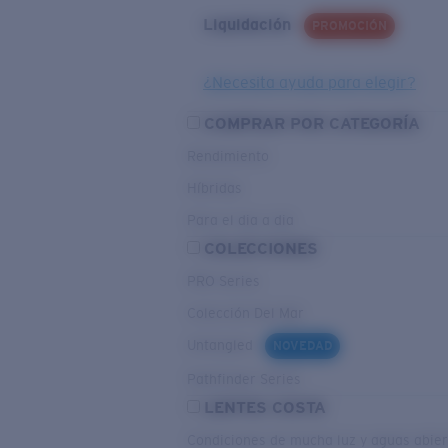
Liquidación
PROMOCIÓN
¿Necesita ayuda para elegir?
COMPRAR POR CATEGORÍA
Rendimiento
Híbridas
Para el dia a dia
COLECCIONES
PRO Series
Colección Del Mar
Untangled
NOVEDAD
Pathfinder Series
LENTES COSTA
Condiciones de mucha luz y aguas abier