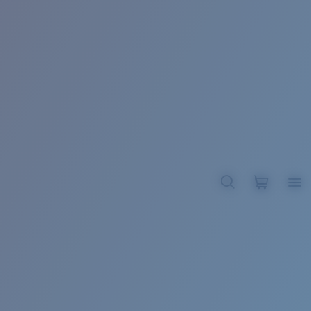
BROADBILL II XL