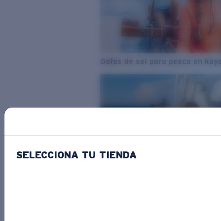
Gafas de sol para pesca en kay
SELECCIONA TU TIENDA
Del agua dulce al agua salada