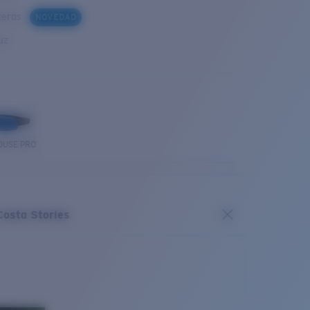
steras
NOVEDAD
uz
OUSE PRO
Costa Stories