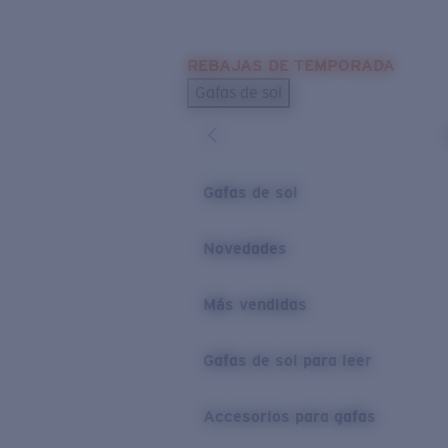
Skip to main content
REBAJAS DE TEMPORADA
BÚSQUEDAS POPULARES
Gafas de sol
Los más vendidos de gafas de sol
Novedades en gafas de sol
ENLACES ÚTILES
Gafas de sol
Lentes de recambio
Novedades
Garantía y reparación
Más vendidas
Gafas de sol para leer
Accesorios para gafas