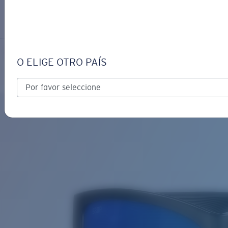
INICIAR SESIÓN / CREAR UN
Obtener asistencia
Seguimiento de Pedidos
PAUNCH
OBJETIVO ACTUALIZADO
¡AGREGADO AL CARRITO!
O ELIGE OTRO PAÍS
Polarizado
Material de base bio
Precio:
Sin cargo
Cantidad:
Precio:
Sin cargo
Cantidad: