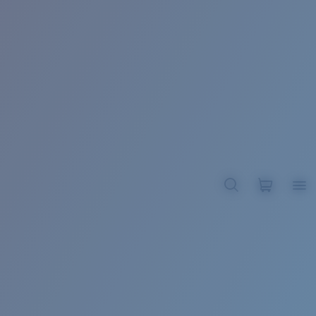
BROADBILL II XL