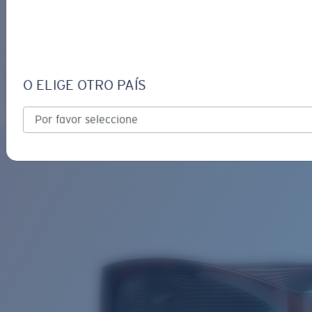
INICIAR SESIÓN / CREAR UN
Obtener asistencia
Seguimiento de Pedidos
PAUNCH
OBJETIVO ACTUALIZADO
¡AGREGADO AL CARRITO!
O ELIGE OTRO PAÍS
Polarizado
Material de base bio
Precio:
Sin cargo
Cantidad:
Precio:
Sin cargo
Cantidad: