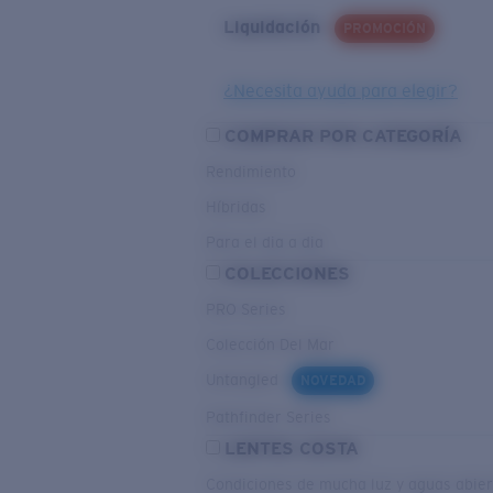
Liquidación
PROMOCIÓN
¿Necesita ayuda para elegir?
COMPRAR POR CATEGORÍA
Rendimiento
Híbridas
Para el dia a dia
COLECCIONES
PRO Series
Colección Del Mar
Untangled
NOVEDAD
Pathfinder Series
LENTES COSTA
Condiciones de mucha luz y aguas abier