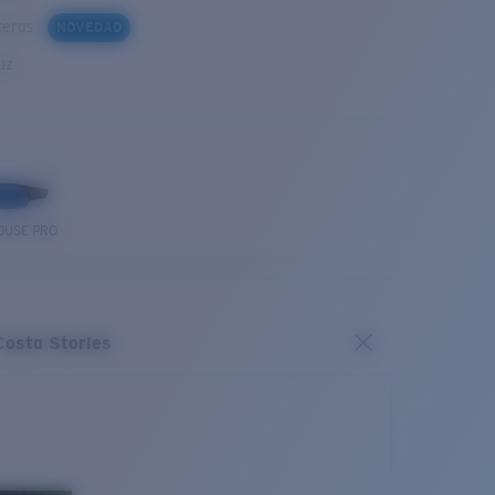
steras
NOVEDAD
uz
OUSE PRO
Costa Stories