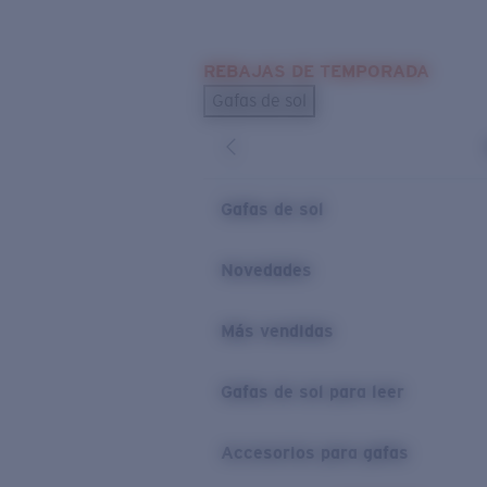
Skip to main content
REBAJAS DE TEMPORADA
BÚSQUEDAS POPULARES
Gafas de sol
Los más vendidos de gafas de sol
Novedades en gafas de sol
ENLACES ÚTILES
Gafas de sol
Lentes de recambio
Novedades
Garantía y reparación
Más vendidas
Gafas de sol para leer
Accesorios para gafas