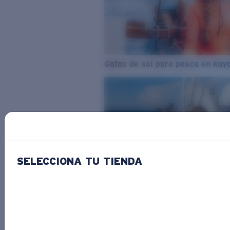
Gafas de sol para pesca en kay
SELECCIONA TU TIENDA
Del agua dulce al agua salada