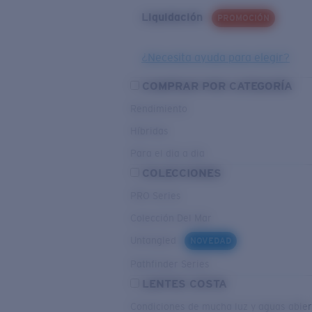
Liquidación
PROMOCIÓN
¿Necesita ayuda para elegir?
COMPRAR POR CATEGORÍA
Rendimiento
Híbridas
Para el dia a dia
COLECCIONES
PRO Series
Colección Del Mar
Untangled
NOVEDAD
Pathfinder Series
LENTES COSTA
Condiciones de mucha luz y aguas abier