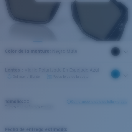
Color de la montura
:
Negro Mate
Lentes
:
Vidrio Polarizado En Espejado Azul
Sol muy brillante
Pesca lejos de la costa
Tamaño:
XXL
Compruebe la guía de talla y ajuste
Este es el tamaño más vendido
Fecha de entrega estimada: