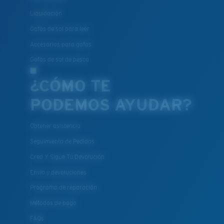
El policarbonato son las opciones de material para
Liquidación
lentes más livianas y duraderas
®
C-WALL
es un enlace molecular resistente a los
Gafas de sol para leer
rayones
Accesorios para gafas
Gafas de sol de pesca
PATENTE DE EE. UU. N.º 7.506.977
¿CÓMO TE
PODEMOS AYUDAR?
Obtener asistencia
Seguimiento de Pedidos
Crea Y Sigue Tu Devolución
Envío y devoluciones
Programa de reparación
Métodos de pago
FAQs