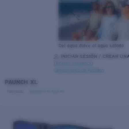
Del agua dulce al agua salada
INICIAR SESIÓN / CREAR UN
Obtener asistencia
Seguimiento de Pedidos
PAUNCH XL
OBJETIVO ACTUALIZADO
¡AGREGADO AL CARRITO!
Polarizado
Material de base bio
Precio:
Sin cargo
Cantidad:
Precio:
Sin cargo