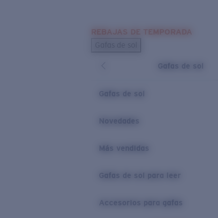
Skip to main content
REBAJAS DE TEMPORADA
BÚSQUEDAS POPULARES
Gafas de sol
Los más vendidos de gafas de sol
Gafas de sol
Novedades en gafas de sol
ENLACES ÚTILES
Gafas de sol
Lentes de recambio
Novedades
Garantía y reparación
Más vendidas
Gafas de sol para leer
Accesorios para gafas