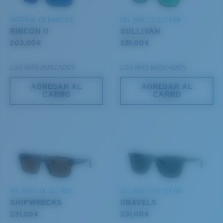
CAPA DE VIDRIO
DESCUBRE NUESTRA MISIÓN
ENCAPUSLATED MIRROR
MATERIAL DE BASE BIO
DEL MAR COLLECTION
POLARIZED FILM
RINCON II
SULLIVAN
CAPA DE VIDRIO
203,00 €
251,00 €
®
ENLACE MOLECULAR C-WALL
LOS MÁS BUSCADOS
LOS MÁS BUSCADOS
AGREGAR AL
AGREGAR AL
CARRO
CARRO
S
M
¿Se ajusta por completo?
Es posible que necesite una montura
pequeña
o
mediana.
Claridad superior y resistencia a los rayones
DEL MAR COLLECTION
DEL MAR COLLECTION
SHIPWRECKS
GRAVELS
El vidrio ofrece el material de mayor claridad
231,00 €
231,00 €
Los espejos encapsulados (entre las capas de