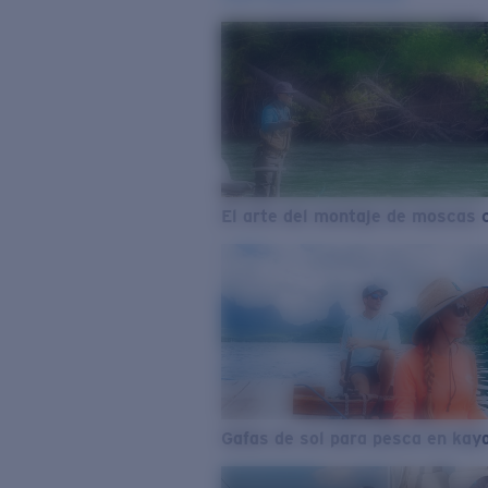
El arte del montaje de moscas 
Gafas de sol para pesca en kay