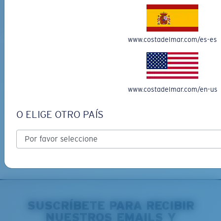
AGREGAR AL
AGREGAR AL
CARRO
CARRO
www.costadelmar.com/es-es
Envío gratis
Recibe tu(s) artículo(s) en 3-4 días hábiles.
Más información
www.costadelmar.com/en-us
Devoluciones gratuitas
O ELIGE OTRO PAÍS
Queremos asegurarnos de que consigues las gafas Costa
perfectas, por lo que ofrecemos devoluciones gratuitas en
pedidos de CostaDelMar.com que cumplan con los requisitos.
Más información
SUSCRÍBETE PARA RECIBIR
NUESTROS EMAILS Y