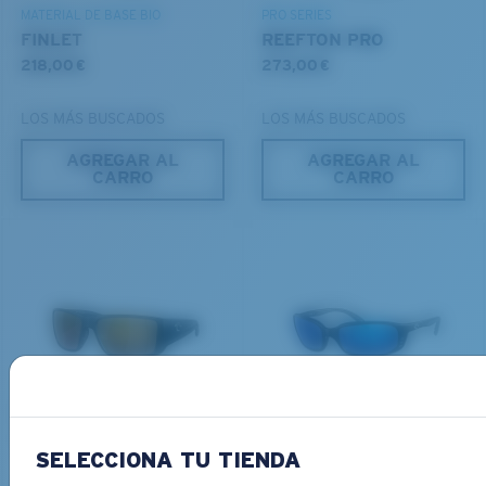
MATERIAL DE BASE BIO
PRO SERIES
FINLET
REEFTON PRO
218,00 €
273,00 €
LOS MÁS BUSCADOS
LOS MÁS BUSCADOS
AGREGAR AL
AGREGAR AL
CARRO
CARRO
PRO SERIES
MATERIAL DE BASE BIO
BLACKFIN PRO
BRINE
273,00 €
251,00 €
SELECCIONA TU TIENDA