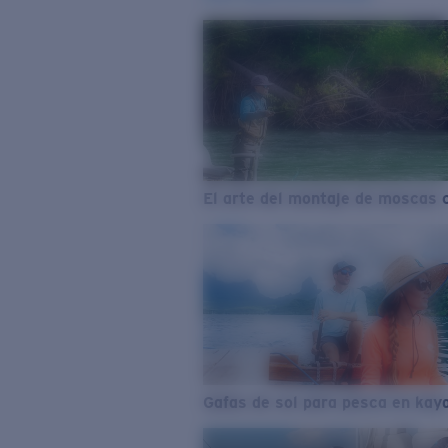
El arte del montaje de moscas 
Gafas de sol para pesca en kay