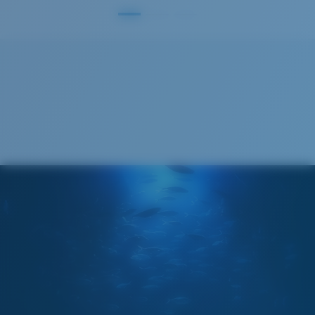
®
ENLACE MOLECULAR C-WALL
S
M
¿Se ajusta por completo?
Es posible que necesite una montura
pequeña
o
mediana.
Claridad superior y resistencia a los rayones
El vidrio ofrece el material de mayor claridad
Los espejos encapsulados (entre las capas de
vidrio) son resistentes a los rayones
20% más delgado y 22% más liviano que el vidrio
polarizado normal
M
L