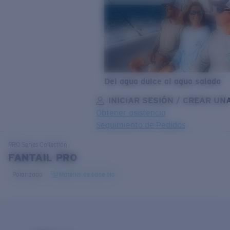
Del agua dulce al agua salada
INICIAR SESIÓN / CREAR UN
Obtener asistencia
Seguimiento de Pedidos
OBJETIVO ACTUALIZADO
¡AGREGADO AL CARRITO!
PRO Series
Collectión
FANTAIL PRO
Polarizado
Material de base bio
Precio:
Sin cargo
Cantidad:
Precio:
Sin cargo