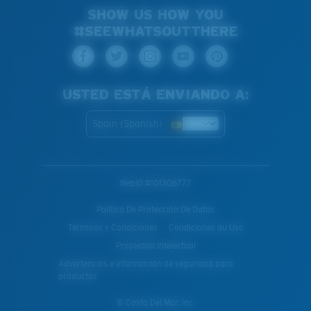
SHOW US HOW YOU
#SEEWHATSOUTTHERE
USTED ESTÁ ENVIANDO A:
Spain (Spanish)
WebID #
101306777
Política De Protección De Datos
Terminos y Condiciones
Condiciones du Uso
Propiedad Intelectual
Advertencias e información de seguridad para
productos
© Costa Del Mar, Inc.