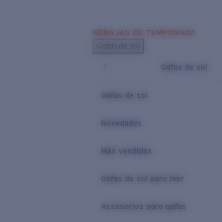
Skip to main content
REBAJAS DE TEMPORADA
BÚSQUEDAS POPULARES
Gafas de sol
Los más vendidos de gafas de sol
Gafas de sol
Novedades en gafas de sol
ENLACES ÚTILES
Gafas de sol
Lentes de recambio
Novedades
Garantía y reparación
Más vendidas
Gafas de sol para leer
Accesorios para gafas