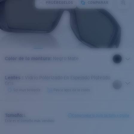
PRUÉBESELOS
COMPARAR
Color de la montura
:
Negro Mate
Lentes
:
Vidrio Polarizado En Espejado Plateado
Gris
Sol muy brillante
Pesca lejos de la costa
Tamaño:
L
Compruebe la guía de talla y ajuste
Este es el tamaño más vendido