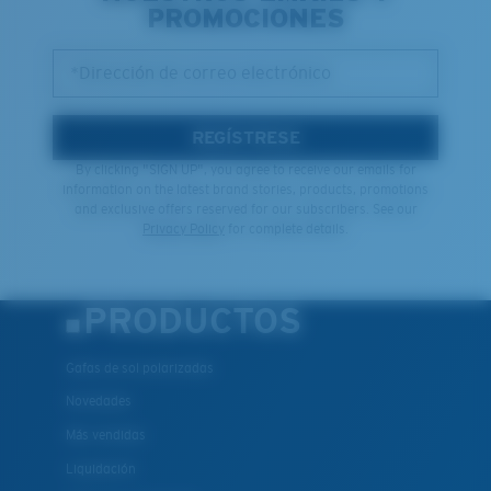
PROMOCIONES
*Dirección de correo electrónico
REGÍSTRESE
By clicking "SIGN UP", you agree to receive our emails for
information on the latest brand stories, products, promotions
and exclusive offers reserved for our subscribers. See our
Privacy Policy
for complete details.
PRODUCTOS
Gafas de sol polarizadas
Novedades
Más vendidas
Liquidación