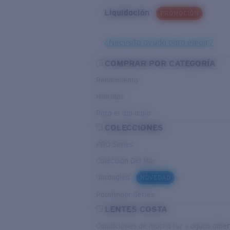
Liquidación
PROMOCIÓN
¿Necesita ayuda para elegir?
COMPRAR POR CATEGORÍA
Rendimiento
Híbridas
Para el dia a dia
COLECCIONES
PRO Series
Colección Del Mar
Untangled
NOVEDAD
Pathfinder Series
LENTES COSTA
Condiciones de mucha luz y aguas abier