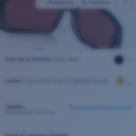
PRUÉBESELOS
COMPARAR
Color de la montura
:
Negro Mate
Lentes
:
Vidrio Polarizado En Espejado Dorado
Tamaño:
L
Compruebe la guía de talla y ajuste
Este es el tamaño más vendido
Fecha de entrega estimada: