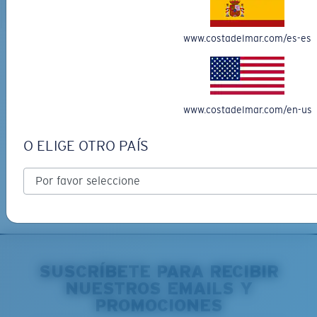
CARRO
CARRO
www.costadelmar.com/es-es
Envío gratis
Recibe tu(s) artículo(s) en 3-4 días hábiles.
Más información
www.costadelmar.com/en-us
Devoluciones gratuitas
Queremos asegurarnos de que consigues las gafas Costa
O ELIGE OTRO PAÍS
perfectas, por lo que ofrecemos devoluciones gratuitas en
pedidos de CostaDelMar.com que cumplan con los requisitos.
Más información
SUSCRÍBETE PARA RECIBIR
NUESTROS EMAILS Y
PROMOCIONES