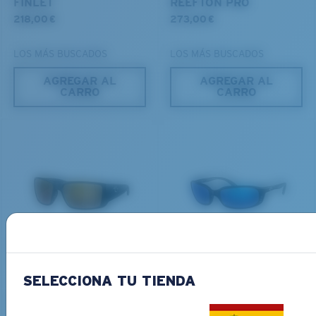
FINLET
REEFTON PRO
218,00 €
273,00 €
LOS MÁS BUSCADOS
LOS MÁS BUSCADOS
AGREGAR AL
AGREGAR AL
CARRO
CARRO
PRO SERIES
MATERIAL DE BASE BIO
BLACKFIN PRO
BRINE
273,00 €
251,00 €
SELECCIONA TU TIENDA
AGREGAR AL
AGREGAR AL