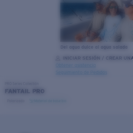
Del agua dulce al agua salada
INICIAR SESIÓN / CREAR UN
Obtener asistencia
Seguimiento de Pedidos
OBJETIVO ACTUALIZADO
¡AGREGADO AL CARRITO!
PRO Series
Collectión
FANTAIL PRO
Polarizado
Material de base bio
Precio:
Sin cargo
Cantidad:
Precio:
Sin cargo