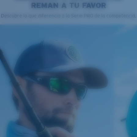
REMAN A TU FAVOR
Paño de limpieza
Descubre lo que diferencia a la Serie PRO de la competencia.
®
ENLACE MOLECULAR C-WALL
CAPA DE VIDRIO
ENCAPUSLATED MIRROR
POLARIZED FILM
CAPA DE VIDRIO
®
ENLACE MOLECULAR C-WALL
Regular
Ajuste Regular
Un frontal de lente amplio diseñado para ajustarse a
rostros de tamaño regular.