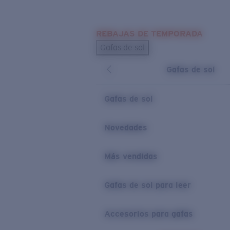
Skip to main content
REBAJAS DE TEMPORADA
BÚSQUEDAS POPULARES
Gafas de sol
Los más vendidos de gafas de sol
Gafas de sol
Novedades en gafas de sol
ENLACES ÚTILES
Gafas de sol
Lentes de recambio
Novedades
Garantía y reparación
Más vendidas
Gafas de sol para leer
Accesorios para gafas