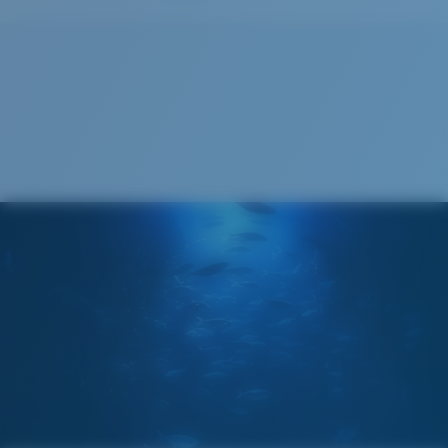
S
M
¿Se ajusta por completo?
Es posible que necesite una montura
pequeña
o
mediana.
M
L
¿Se ajusta en el centro?