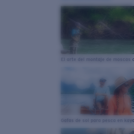
El arte del montaje de moscas 
Gafas de sol para pesca en kay