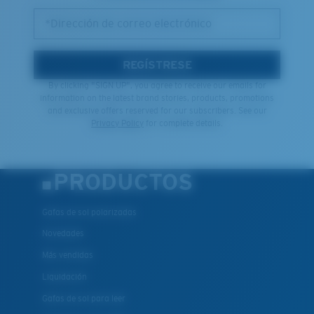
*Dirección de correo electrónico
REGÍSTRESE
By clicking "SIGN UP", you agree to receive our emails for
information on the latest brand stories, products, promotions
and exclusive offers reserved for our subscribers. See our
Privacy Policy
for complete details.
PRODUCTOS
Gafas de sol polarizadas
Novedades
Más vendidas
Liquidación
Gafas de sol para leer