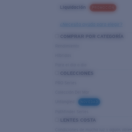
Liquidación
PROMOCIÓN
¿Necesita ayuda para elegir?
COMPRAR POR CATEGORÍA
Rendimiento
Híbridas
Para el dia a dia
COLECCIONES
PRO Series
Colección Del Mar
Untangled
NOVEDAD
Pathfinder Series
LENTES COSTA
Condiciones de mucha luz y aguas abier