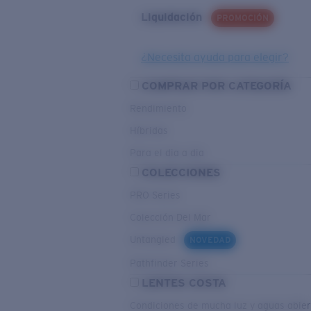
Liquidación
PROMOCIÓN
¿Necesita ayuda para elegir?
COMPRAR POR CATEGORÍA
Rendimiento
Híbridas
Para el dia a dia
COLECCIONES
PRO Series
Colección Del Mar
Untangled
NOVEDAD
Pathfinder Series
LENTES COSTA
Condiciones de mucha luz y aguas abier