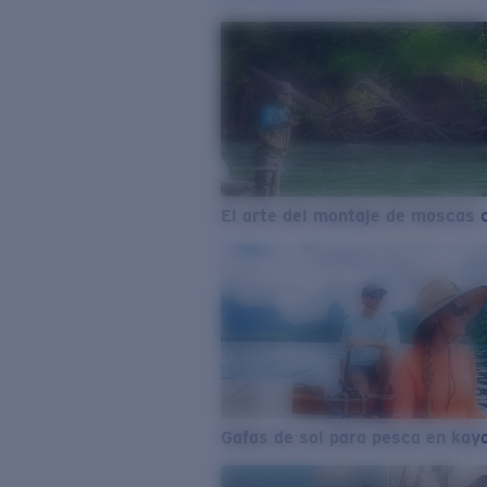
El arte del montaje de moscas 
Gafas de sol para pesca en kay