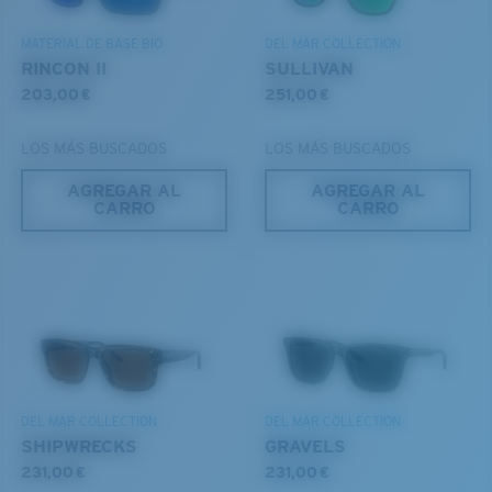
ENCAPUSLATED MIRROR
DESCUBRE NUESTRA MISIÓN
POLARIZED FILM
MATERIAL DE BASE BIO
DEL MAR COLLECTION
CAPA DE VIDRIO
RINCON II
SULLIVAN
®
ENLACE MOLECULAR C-WALL
203,00 €
251,00 €
LOS MÁS BUSCADOS
LOS MÁS BUSCADOS
AGREGAR AL
AGREGAR AL
CARRO
CARRO
S
M
¿Se ajusta por completo?
Es posible que necesite una montura
pequeña
o
mediana.
Claridad superior y resistencia a los rayones
DEL MAR COLLECTION
DEL MAR COLLECTION
El vidrio ofrece el material de mayor claridad
SHIPWRECKS
GRAVELS
Los espejos encapsulados (entre las capas de
231,00 €
231,00 €
vidrio) son resistentes a los rayones