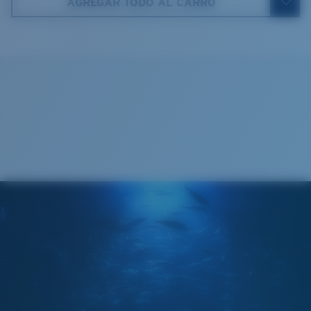
AGREGAR TODO AL CARRO
5. Longitud de la patilla:
135 mm
COSTA 580® LENTES
Paño de limpieza
Las lentes 580 de Costa fueron diseñadas por
nuestros propios expertos en el espectro de la luz para
mejorar los colores, dado que las lentes estándar de
las gafas de sol no están a la altura.
Para controlar la luz,
la tecnología multipatente de las lentes hace lo
siguiente:
Absorbe la dañina luz azul de alta energía (HEV)
Mejora los rojos, verdes y azules
Filtra el amarillo intenso
Regular