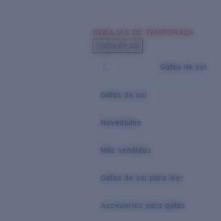
Skip to main content
REBAJAS DE TEMPORADA
BÚSQUEDAS POPULARES
Gafas de sol
Los más vendidos de gafas de sol
Gafas de sol
Novedades en gafas de sol
ENLACES ÚTILES
Gafas de sol
Lentes de recambio
Novedades
Garantía y reparación
Más vendidas
Gafas de sol para leer
Accesorios para gafas