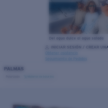
Del agua dulce al agua salada
INICIAR SESIÓN / CREAR UN
Obtener asistencia
Seguimiento de Pedidos
PALMAS
OBJETIVO ACTUALIZADO
¡AGREGADO AL CARRITO!
Polarizado
Material de base bio
Precio:
Sin cargo
Cantidad:
Precio:
Sin cargo