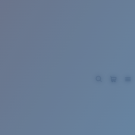
BROADBILL II XL