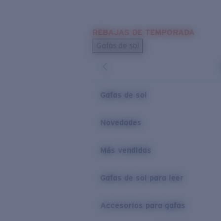
Skip to main content
REBAJAS DE TEMPORADA
BÚSQUEDAS POPULARES
Gafas de sol
Los más vendidos de gafas de sol
Novedades en gafas de sol
ENLACES ÚTILES
Gafas de sol
Lentes de recambio
Novedades
Garantía y reparación
Más vendidas
Gafas de sol para leer
Accesorios para gafas