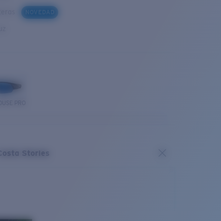
steras
NOVEDAD
uz
OUSE PRO
Costa Stories