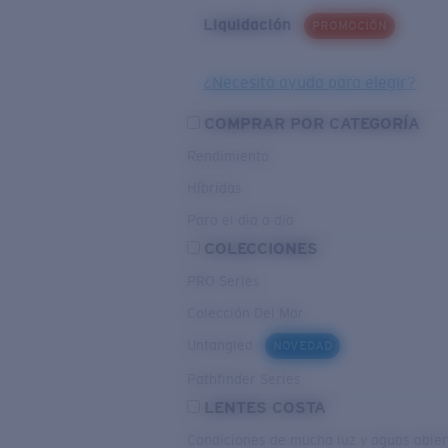
Liquidación
PROMOCIÓN
¿Necesita ayuda para elegir?
COMPRAR POR CATEGORÍA
Rendimiento
Híbridas
Para el dia a dia
COLECCIONES
PRO Series
Colección Del Mar
Untangled
NOVEDAD
Pathfinder Series
LENTES COSTA
Condiciones de mucha luz y aguas abier