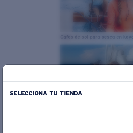
Gafas de sol para pesca en kay
SELECCIONA TU TIENDA
Del agua dulce al agua salada