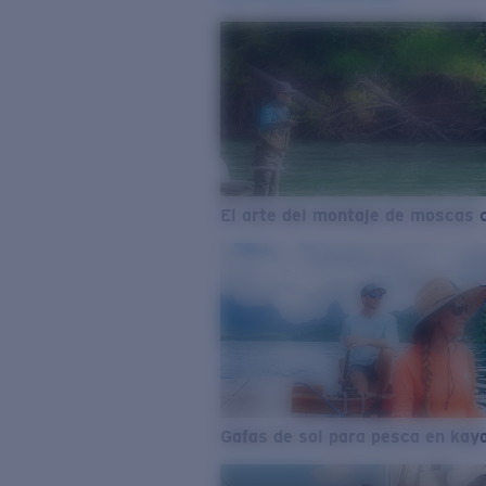
El arte del montaje de moscas 
Gafas de sol para pesca en kay