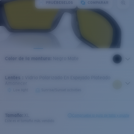
PRUÉBESELOS
COMPARAR
Color de la montura
:
Negro Mate
Lentes
:
Vidrio Polarizado En Espejado Plateado
Amanecer
Low light
Sunrise/Sunset activities
Tamaño:
XL
Compruebe la guía de talla y ajuste
Este es el tamaño más vendido