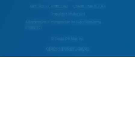
Terminos y Condiciones
Condiciones du Uso
Propiedad Intelectual
Advertencias e información de seguridad para
productos
© Costa Del Mar, Inc.
OTROS SITIOS DEL GRUPO