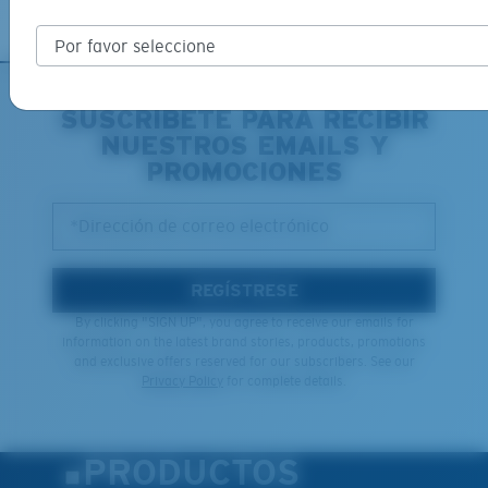
SUSCRÍBETE PARA RECIBIR
NUESTROS EMAILS Y
PROMOCIONES
*Dirección de correo electrónico
REGÍSTRESE
By clicking "SIGN UP", you agree to receive our emails for
information on the latest brand stories, products, promotions
and exclusive offers reserved for our subscribers. See our
Privacy Policy
for complete details.
PRODUCTOS