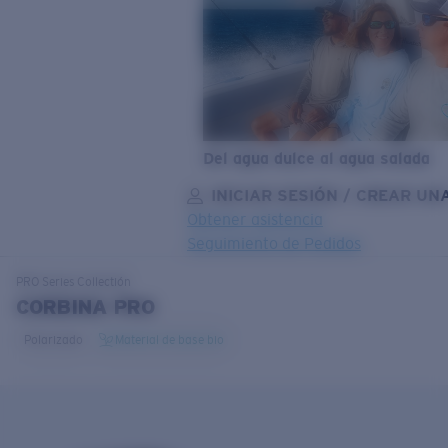
Del agua dulce al agua salada
INICIAR SESIÓN / CREAR UN
Obtener asistencia
Seguimiento de Pedidos
OBJETIVO ACTUALIZADO
¡AGREGADO AL CARRITO!
PRO Series
Collectión
CORBINA PRO
Polarizado
Material de base bio
Precio:
Sin cargo
Cantidad:
Precio:
Sin cargo