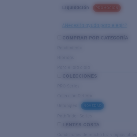
Liquidación
PROMOCIÓN
¿Necesita ayuda para elegir?
COMPRAR POR CATEGORÍA
Rendimiento
Híbridas
Para el dia a dia
COLECCIONES
PRO Series
Colección Del Mar
Untangled
NOVEDAD
Pathfinder Series
LENTES COSTA
Condiciones de mucha luz y aguas abier