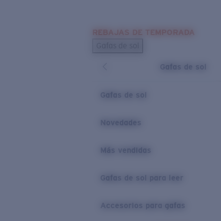
Skip to main content
REBAJAS DE TEMPORADA
BÚSQUEDAS POPULARES
Gafas de sol
Los más vendidos de gafas de sol
Gafas de sol
Novedades en gafas de sol
ENLACES ÚTILES
Gafas de sol
Lentes de recambio
Novedades
Garantía y reparación
Más vendidas
Gafas de sol para leer
Accesorios para gafas