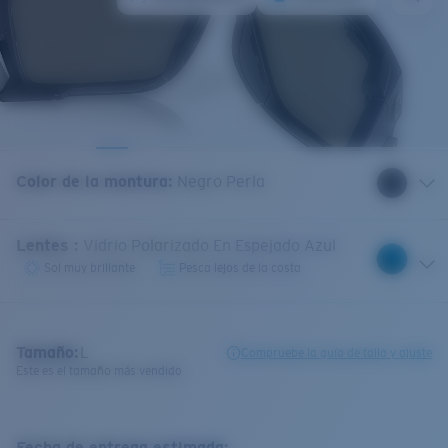
Color de la montura
:
Negro Perla
Lentes
:
Vidrio Polarizado En Espejado Azul
Sol muy brillante
Pesca lejos de la costa
Tamaño:
L
Compruebe la guía de talla y ajuste
Este es el tamaño más vendido
Fecha de entrega estimada: