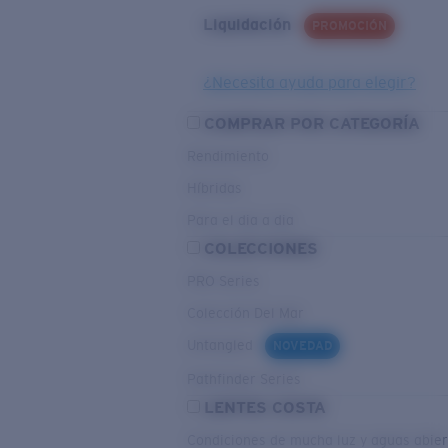
Liquidación
PROMOCIÓN
¿Necesita ayuda para elegir?
COMPRAR POR CATEGORÍA
Rendimiento
Híbridas
Para el dia a dia
COLECCIONES
PRO Series
Colección Del Mar
Untangled
NOVEDAD
Pathfinder Series
LENTES COSTA
Condiciones de mucha luz y aguas abier