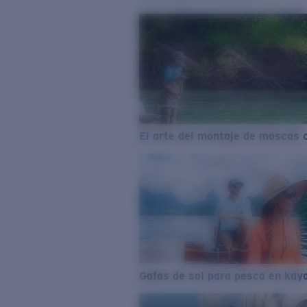
El arte del montaje de moscas 
Gafas de sol para pesca en kay