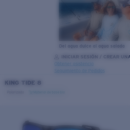
Del agua dulce al agua salada
INICIAR SESIÓN / CREAR UN
Obtener asistencia
Seguimiento de Pedidos
KING TIDE 8
OBJETIVO ACTUALIZADO
¡AGREGADO AL CARRITO!
Polarizado
Material de base bio
Precio:
Sin cargo
Cantidad:
Precio:
Sin cargo