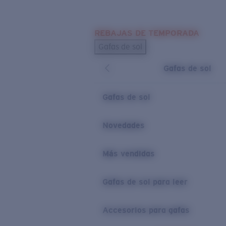
Skip to main content
REBAJAS DE TEMPORADA
BÚSQUEDAS POPULARES
Gafas de sol
Los más vendidos de gafas de sol
Gafas de sol
Novedades en gafas de sol
ENLACES ÚTILES
Gafas de sol
Lentes de recambio
Novedades
Garantía y reparación
Más vendidas
Gafas de sol para leer
Accesorios para gafas