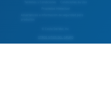
Terminos y Condiciones
Condiciones du Uso
Propiedad Intelectual
Advertencias e información de seguridad para
productos
© Costa Del Mar, Inc.
OTROS SITIOS DEL GRUPO