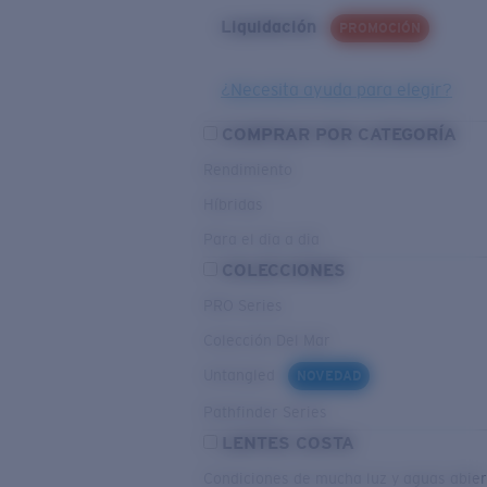
Liquidación
PROMOCIÓN
¿Necesita ayuda para elegir?
COMPRAR POR CATEGORÍA
Rendimiento
Híbridas
Para el dia a dia
COLECCIONES
PRO Series
Colección Del Mar
Untangled
NOVEDAD
Pathfinder Series
LENTES COSTA
Condiciones de mucha luz y aguas abier