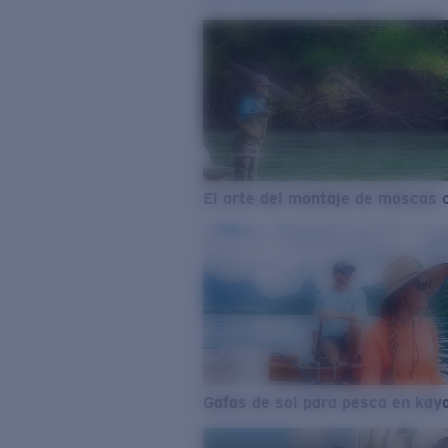
El arte del montaje de moscas 
Gafas de sol para pesca en kay