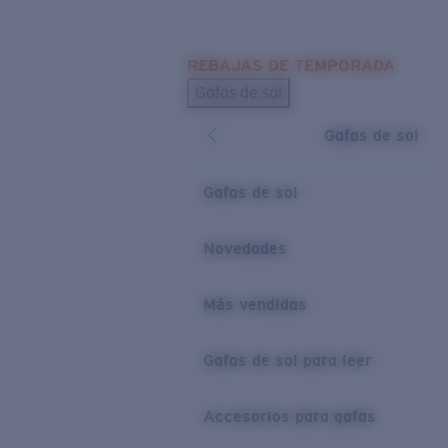
Skip to main content
REBAJAS DE TEMPORADA
BÚSQUEDAS POPULARES
Gafas de sol
Los más vendidos de gafas de sol
Gafas de sol
Novedades en gafas de sol
ENLACES ÚTILES
Gafas de sol
Lentes de recambio
Novedades
Garantía y reparación
Más vendidas
Gafas de sol para leer
Accesorios para gafas