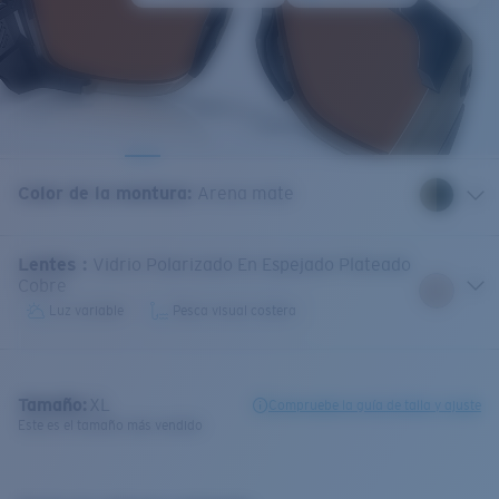
Color de la montura
:
Arena mate
Lentes
:
Vidrio Polarizado En Espejado Plateado
Cobre
Luz variable
Pesca visual costera
Tamaño:
XL
Compruebe la guía de talla y ajuste
Este es el tamaño más vendido