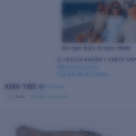
Del agua dulce al agua salada
INICIAR SESIÓN / CREAR UN
Obtener asistencia
Seguimiento de Pedidos
KING TIDE 6
OBJETIVO ACTUALIZADO
¡AGREGADO AL CARRITO!
NOVEDADES
Polarizado
Material de base bio
Precio:
Sin cargo
Cantidad:
Precio:
Sin cargo