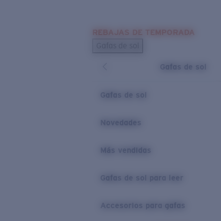
Skip to main content
REBAJAS DE TEMPORADA
BÚSQUEDAS POPULARES
Gafas de sol
Los más vendidos de gafas de sol
Gafas de sol
Novedades en gafas de sol
ENLACES ÚTILES
Gafas de sol
Lentes de recambio
Novedades
Garantía y reparación
Más vendidas
Gafas de sol para leer
Accesorios para gafas