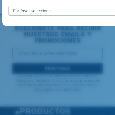
SUSCRÍBETE PARA RECIBIR
NUESTROS EMAILS Y
PROMOCIONES
*Dirección de correo electrónico
REGÍSTRESE
By clicking "SIGN UP", you agree to receive our emails for
information on the latest brand stories, products, promotions
and exclusive offers reserved for our subscribers. See our
Privacy Policy
for complete details.
PRODUCTOS