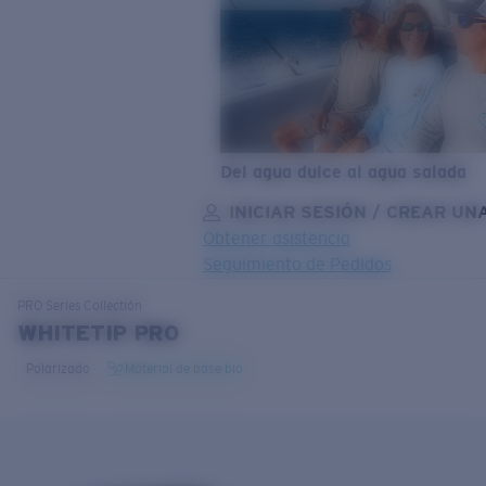
Del agua dulce al agua salada
INICIAR SESIÓN / CREAR UN
Obtener asistencia
Seguimiento de Pedidos
OBJETIVO ACTUALIZADO
¡AGREGADO AL CARRITO!
PRO Series
Collectión
WHITETIP PRO
Polarizado
Material de base bio
Precio:
Sin cargo
Cantidad:
Precio:
Sin cargo