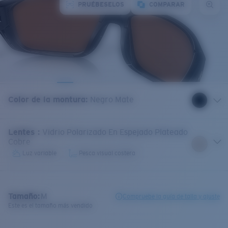
PRUÉBESELOS
COMPARAR
Color de la montura
:
Negro Mate
Lentes
:
Vidrio Polarizado En Espejado Plateado
Cobre
Luz variable
Pesca visual costera
Tamaño:
M
Compruebe la guía de talla y ajuste
Este es el tamaño más vendido