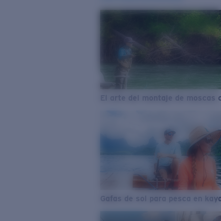
El arte del montaje de moscas 
Gafas de sol para pesca en kay