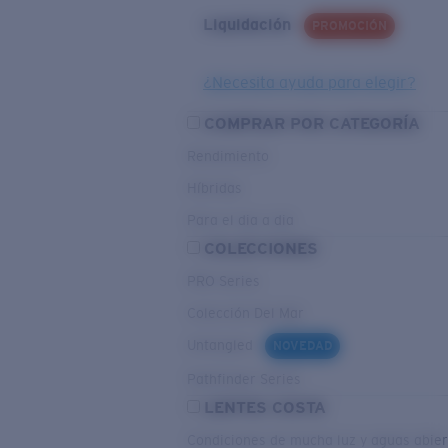
Liquidación
PROMOCIÓN
¿Necesita ayuda para elegir?
COMPRAR POR CATEGORÍA
Rendimiento
Híbridas
Para el dia a dia
COLECCIONES
PRO Series
Colección Del Mar
Untangled
NOVEDAD
Pathfinder Series
LENTES COSTA
Condiciones de mucha luz y aguas abier