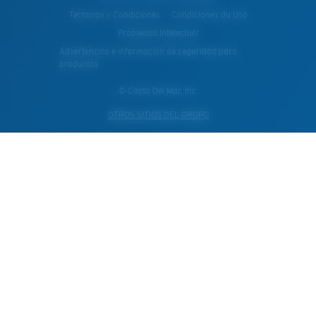
Terminos y Condiciones
Condiciones du Uso
Propiedad Intelectual
Advertencias e información de seguridad para
productos
© Costa Del Mar, Inc.
OTROS SITIOS DEL GRUPO