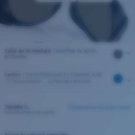
Color de la montura
:
Camuflaje de aguas
profundas
Lentes
:
Vidrio Polarizado En Espejado Azul
Sol muy brillante
Pesca lejos de la costa
Tamaño:
XL
Compruebe la guía de talla y ajuste
Este es el tamaño más vendido