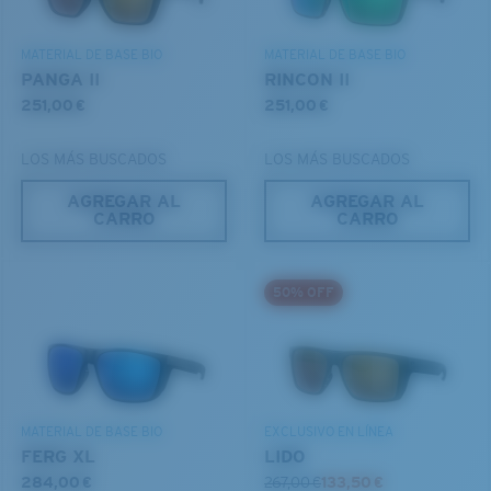
busca.
CAPA DE VIDRIO
DESCUBRE NUESTRA MISIÓN
ENCAPUSLATED MIRROR
MATERIAL DE BASE BIO
MATERIAL DE BASE BIO
POLARIZED FILM
PANGA II
RINCON II
CAPA DE VIDRIO
251,00 €
251,00 €
®
ENLACE MOLECULAR C-WALL
LOS MÁS BUSCADOS
LOS MÁS BUSCADOS
AGREGAR AL
AGREGAR AL
CARRO
CARRO
S
M
50% OFF
¿Se ajusta por completo?
Es posible que necesite una montura
pequeña
o
mediana.
Claridad superior y resistencia a los rayones
MATERIAL DE BASE BIO
EXCLUSIVO EN LÍNEA
FERG XL
LIDO
El vidrio ofrece el material de mayor claridad
284,00 €
267,00 €
133,50 €
Los espejos encapsulados (entre las capas de