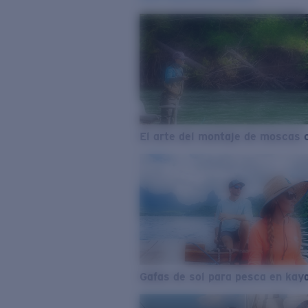
El arte del montaje de moscas 
Gafas de sol para pesca en kay