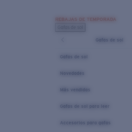
Skip to main content
REBAJAS DE TEMPORADA
BÚSQUEDAS POPULARES
Gafas de sol
Los más vendidos de gafas de sol
Gafas de sol
Novedades en gafas de sol
ENLACES ÚTILES
Gafas de sol
Lentes de recambio
Novedades
Garantía y reparación
Más vendidas
Gafas de sol para leer
Accesorios para gafas