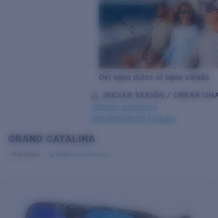
Del agua dulce al agua salada
INICIAR SESIÓN / CREAR UN
Obtener asistencia
Seguimiento de Pedidos
GRAND CATALINA
OBJETIVO ACTUALIZADO
¡AGREGADO AL CARRITO!
Polarizado
Material de base bio
Precio:
Sin cargo
Cantidad:
Precio:
Sin cargo