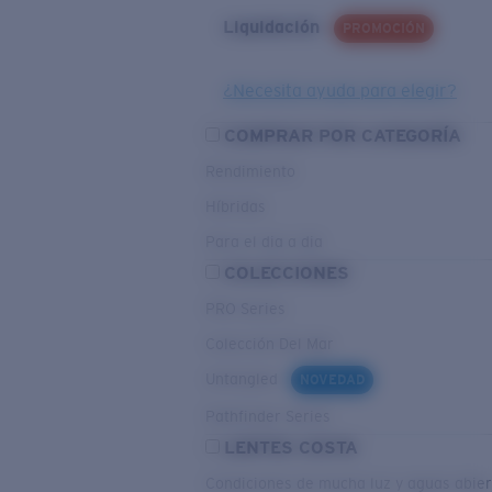
Liquidación
PROMOCIÓN
¿Necesita ayuda para elegir?
COMPRAR POR CATEGORÍA
Rendimiento
Híbridas
Para el dia a dia
COLECCIONES
PRO Series
Colección Del Mar
Untangled
NOVEDAD
Pathfinder Series
LENTES COSTA
Condiciones de mucha luz y aguas abier