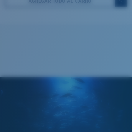
AGREGAR TODO AL CARRO
580® VIDRIO LIGHTWAVE
5. Longitud de la patilla:
125 mm
Paño de limpieza
®
ENLACE MOLECULAR C-WALL
CAPA DE VIDRIO
ENCAPUSLATED MIRROR
POLARIZED FILM
CAPA DE VIDRIO
®
ENLACE MOLECULAR C-WALL
Regular