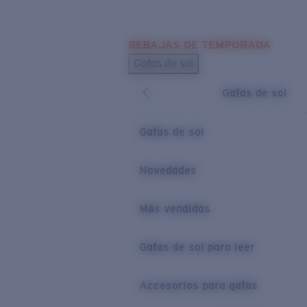
Skip to main content
REBAJAS DE TEMPORADA
BÚSQUEDAS POPULARES
Gafas de sol
Los más vendidos de gafas de sol
Gafas de sol
Novedades en gafas de sol
ENLACES ÚTILES
Gafas de sol
Lentes de recambio
Novedades
Garantía y reparación
Más vendidas
Gafas de sol para leer
Accesorios para gafas