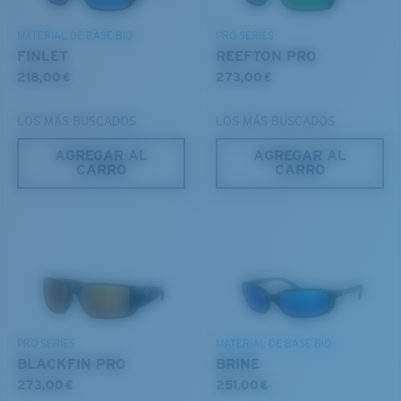
DESCUBRE NUESTRA MISIÓN
MATERIAL DE BASE BIO
PRO SERIES
580® lightwave Policarbonato
FINLET
REEFTON PRO
218,00 €
273,00 €
LOS MÁS BUSCADOS
LOS MÁS BUSCADOS
AGREGAR AL
AGREGAR AL
CARRO
CARRO
S
M
¿Se ajusta por completo?
Es posible que necesite una montura
pequeña
o
®
ENLACE MOLECULAR C-WALL
mediana.
ESPEJO (OPCIONAL)
LENTE DE POLICARBONATO
POLARIZED FILM
PRO SERIES
MATERIAL DE BASE BIO
LENTE DE POLICARBONATO
BLACKFIN PRO
BRINE
®
ENLACE MOLECULAR C-WALL
273,00 €
251,00 €