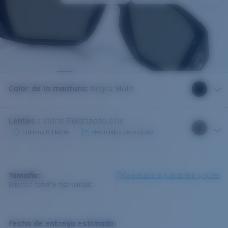
Color de la montura
:
Negro Mate
Lentes
:
Vidrio Polarizado Gris
Sol muy brillante
Pesca lejos de la costa
Tamaño:
L
Compruebe la guía de talla y ajuste
Este es el tamaño más vendido
Fecha de entrega estimada: