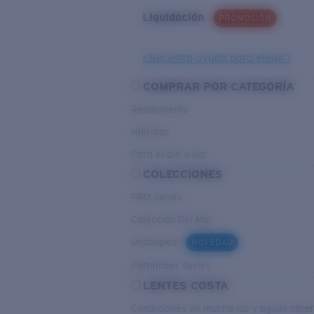
Liquidación
PROMOCIÓN
¿Necesita ayuda para elegir?
COMPRAR POR CATEGORÍA
Rendimiento
Híbridas
Para el dia a dia
COLECCIONES
PRO Series
Colección Del Mar
Untangled
NOVEDAD
Pathfinder Series
LENTES COSTA
Condiciones de mucha luz y aguas abier