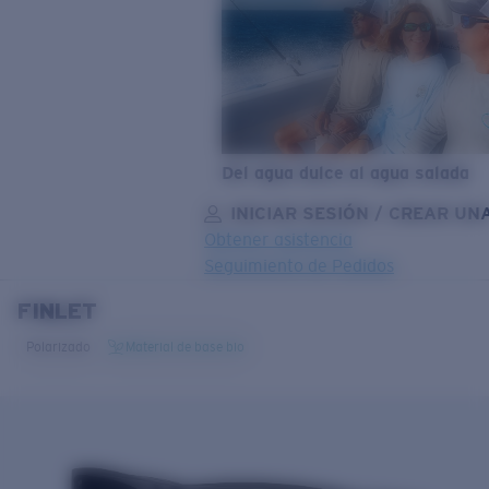
Del agua dulce al agua salada
INICIAR SESIÓN / CREAR UN
Obtener asistencia
Seguimiento de Pedidos
FINLET
OBJETIVO ACTUALIZADO
¡AGREGADO AL CARRITO!
Polarizado
Material de base bio
Precio:
Sin cargo
Cantidad:
Precio:
Sin cargo