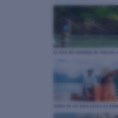
El arte del montaje de moscas 
Gafas de sol para pesca en kay