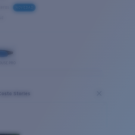
steras
NOVEDAD
uz
OUSE PRO
Costa Stories