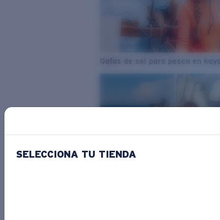
Gafas de sol para pesca en kay
SELECCIONA TU TIENDA
Del agua dulce al agua salada