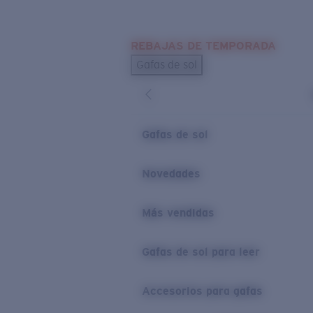
Skip to main content
REBAJAS DE TEMPORADA
BÚSQUEDAS POPULARES
Gafas de sol
Los más vendidos de gafas de sol
Novedades en gafas de sol
ENLACES ÚTILES
Gafas de sol
Lentes de recambio
Novedades
Garantía y reparación
Más vendidas
Gafas de sol para leer
Accesorios para gafas