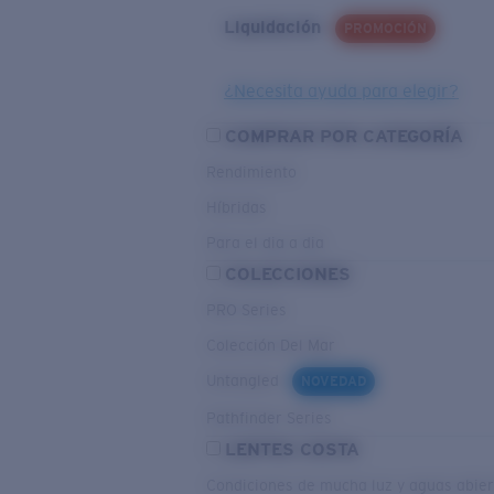
Liquidación
PROMOCIÓN
¿Necesita ayuda para elegir?
COMPRAR POR CATEGORÍA
Rendimiento
Híbridas
Para el dia a dia
COLECCIONES
PRO Series
Colección Del Mar
Untangled
NOVEDAD
Pathfinder Series
LENTES COSTA
Condiciones de mucha luz y aguas abier