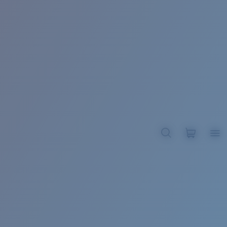
BROADBILL II XL