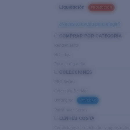
Liquidación
PROMOCIÓN
¿Necesita ayuda para elegir?
COMPRAR POR CATEGORÍA
Rendimiento
Híbridas
Para el dia a dia
COLECCIONES
PRO Series
Colección Del Mar
Untangled
NOVEDAD
Pathfinder Series
LENTES COSTA
Condiciones de mucha luz y aguas abier