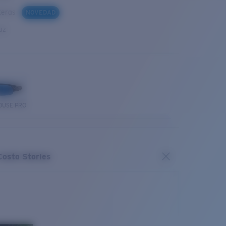
steras
NOVEDAD
uz
OUSE PRO
Costa Stories