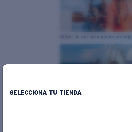
Gafas de sol para pesca en kay
SELECCIONA TU TIENDA
Del agua dulce al agua salada