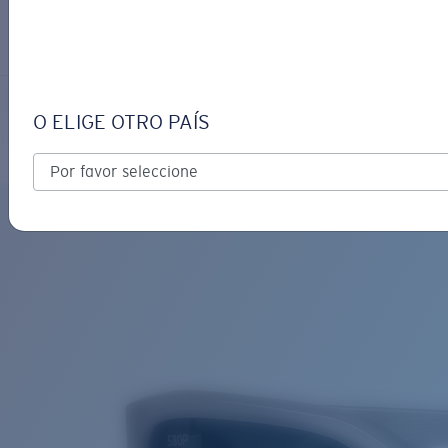
INICIAR SESIÓN / CREAR UN
Obtener asistencia
Seguimiento de Pedidos
CLEMENTE
OBJETIVO ACTUALIZADO
¡AGREGADO AL CARRITO!
O ELIGE OTRO PAÍS
Polarizado
Material de base bio
Precio:
Sin cargo
Cantidad:
Precio:
Sin cargo
Cantidad: