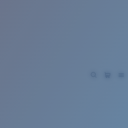
BROADBILL II XL