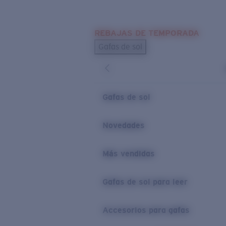
Skip to main content
REBAJAS DE TEMPORADA
BÚSQUEDAS POPULARES
Gafas de sol
Los más vendidos de gafas de sol
Novedades en gafas de sol
ENLACES ÚTILES
Gafas de sol
Lentes de recambio
Novedades
Garantía y reparación
Más vendidas
Gafas de sol para leer
Accesorios para gafas