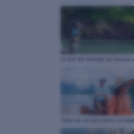
El arte del montaje de moscas 
Gafas de sol para pesca en kay