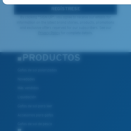
REGÍSTRESE
By clicking "SIGN UP", you agree to receive our emails for
information on the latest brand stories, products, promotions
and exclusive offers reserved for our subscribers. See our
Privacy Policy
for complete details.
PRODUCTOS
Gafas de sol polarizadas
Novedades
Más vendidas
Liquidación
Gafas de sol para leer
Accesorios para gafas
Gafas de sol de pesca