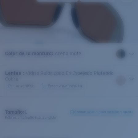
Color de la montura
:
Arena mate
Lentes
:
Vidrio Polarizado En Espejado Plateado
Cobre
Luz variable
Pesca visual costera
Tamaño:
L
Compruebe la guía de talla y ajuste
Este es el tamaño más vendido