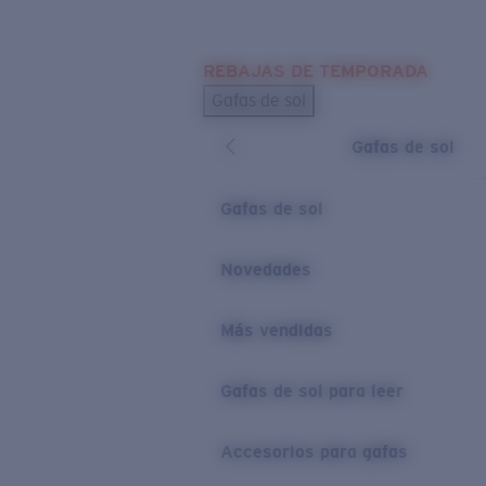
Skip to main content
REBAJAS DE TEMPORADA
BÚSQUEDAS POPULARES
Gafas de sol
Los más vendidos de gafas de sol
Gafas de sol
Novedades en gafas de sol
ENLACES ÚTILES
Gafas de sol
Lentes de recambio
Novedades
Garantía y reparación
Más vendidas
Gafas de sol para leer
Accesorios para gafas