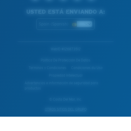
USTED ESTÁ ENVIANDO A:
Spain (Spanish)
WebID #
126873512
Política De Protección De Datos
Terminos y Condiciones
Condiciones du Uso
Propiedad Intelectual
Advertencias e información de seguridad para
productos
© Costa Del Mar, Inc.
OTROS SITIOS DEL GRUPO