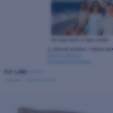
Del agua dulce al agua salada
INICIAR SESIÓN / CREAR UN
Obtener asistencia
Seguimiento de Pedidos
FLY LINE
OBJETIVO ACTUALIZADO
¡AGREGADO AL CARRITO!
NOVEDADES
Polarizado
Material de base bio
Precio:
Sin cargo
Cantidad:
Precio:
Sin cargo