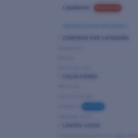
Liquidación
PROMOCIÓN
¿Necesita ayuda para elegir?
COMPRAR POR CATEGORÍA
Rendimiento
Híbridas
Para el dia a dia
COLECCIONES
PRO Series
Colección Del Mar
Untangled
NOVEDAD
Pathfinder Series
LENTES COSTA
Condiciones de mucha luz y aguas abier