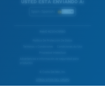
USTED ESTÁ ENVIANDO A:
Spain (Spanish)
WebID #
230439580
Política De Protección De Datos
Terminos y Condiciones
Condiciones du Uso
Propiedad Intelectual
Advertencias e información de seguridad para
productos
© Costa Del Mar, Inc.
OTROS SITIOS DEL GRUPO