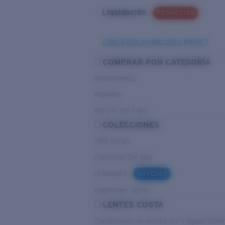
Liquidación
PROMOCIÓN
¿Necesita ayuda para elegir?
COMPRAR POR CATEGORÍA
Rendimiento
Híbridas
Para el dia a dia
COLECCIONES
PRO Series
Colección Del Mar
Untangled
NOVEDAD
Pathfinder Series
LENTES COSTA
Condiciones de mucha luz y aguas abier