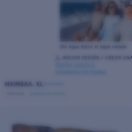
Del agua dulce al agua salada
INICIAR SESIÓN / CREAR UN
Obtener asistencia
Seguimiento de Pedidos
MAINSAIL XL
OBJETIVO ACTUALIZADO
¡AGREGADO AL CARRITO!
NOVEDADES
Polarizado
Material de base bio
Precio:
Sin cargo
Cantidad:
Precio:
Sin cargo