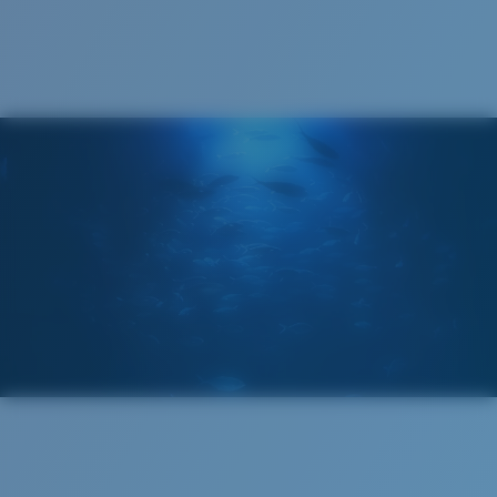
®
ENLACE MOLECULAR C-WALL
CAPA DE VIDRIO
ENCAPUSLATED MIRROR
POLARIZED FILM
CAPA DE VIDRIO
®
ENLACE MOLECULAR C-WALL
Estrecho
Ajuste Ancho
Un frontal de lente amplio diseñado para ajustarse a
rostros más anchos.