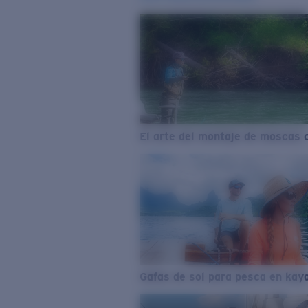
El arte del montaje de moscas 
Gafas de sol para pesca en kay