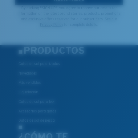
By clicking "SIGN UP", you agree to receive our emails for
information on the latest brand stories, products, promotions
and exclusive offers reserved for our subscribers. See our
Privacy Policy
for complete details.
PRODUCTOS
Gafas de sol polarizadas
Novedades
Más vendidas
Liquidación
Gafas de sol para leer
Accesorios para gafas
Gafas de sol de pesca
¿CÓMO TE