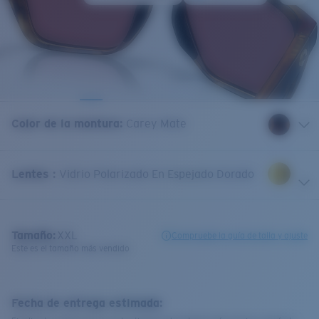
Color de la montura
:
Carey Mate
Lentes
:
Vidrio Polarizado En Espejado Dorado
Tamaño:
XXL
Compruebe la guía de talla y ajuste
Este es el tamaño más vendido
Fecha de entrega estimada: