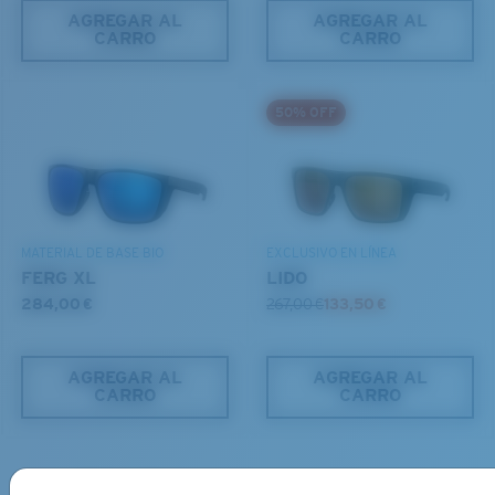
AGREGAR AL
AGREGAR AL
CARRO
CARRO
S
M
50% OFF
¿Se ajusta por completo?
Es posible que necesite una montura
pequeña
o
mediana.
MATERIAL DE BASE BIO
EXCLUSIVO EN LÍNEA
FERG XL
LIDO
284,00 €
267,00 €
133,50 €
AGREGAR AL
AGREGAR AL
CARRO
CARRO
M
L
Envío gratis