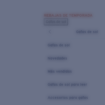
Skip to main content
REBAJAS DE TEMPORADA
BÚSQUEDAS POPULARES
Gafas de sol
Los más vendidos de gafas de sol
Gafas de sol
Novedades en gafas de sol
ENLACES ÚTILES
Gafas de sol
Lentes de recambio
Novedades
Garantía y reparación
Más vendidas
Gafas de sol para leer
Accesorios para gafas