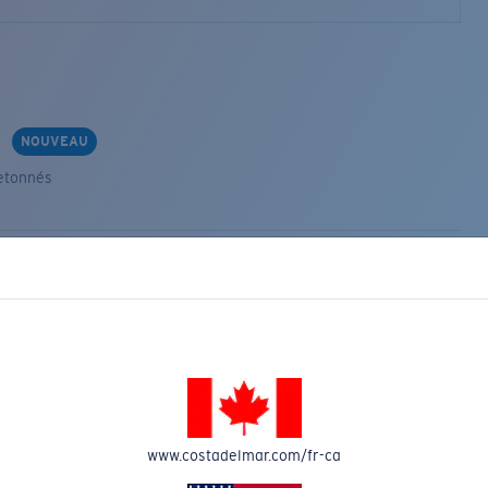
s
NOUVEAU
etonnés
VEAU
www.costadelmar.com/fr-ca