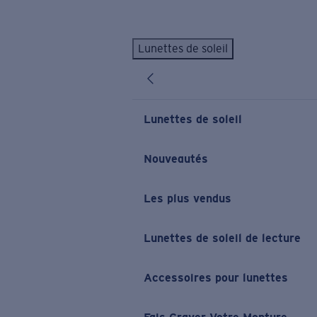
Skip to main content
Lunettes de soleil
LES PLUS RECHERCHÉS
Lunettes de soleil personnalisées
Nouveau
Meilleures ventes de lunettes de soleil
Lunettes de soleil
Nouveaux modèles solaires
LIENS UTILES
Nouveautés
Verres de rechange
Les plus vendus
Garantie et Réparations
Lunettes correctrices
Lunettes de soleil de lecture
Accessoires pour lunettes