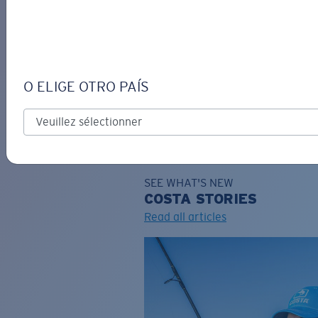
DE
O ELIGE OTRO PAÍS
GRAVURE
Costa Stories
SEE WHAT'S NEW
COSTA
STORIES
Read all articles