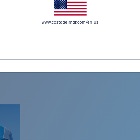
www.costadelmar.com/en-us
L MAR WOVEN
Costa Stories