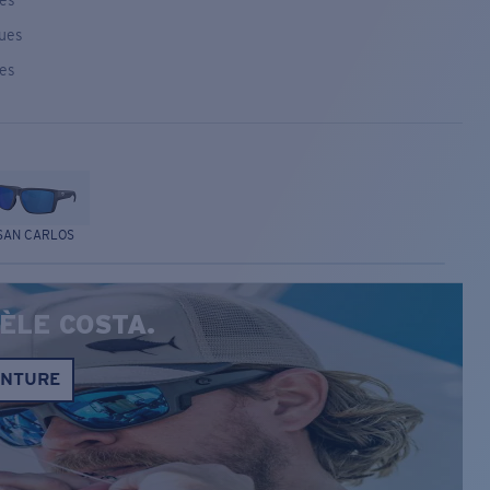
ses
ques
ses
SAN CARLOS
ÈLE COSTA.
ONTURE