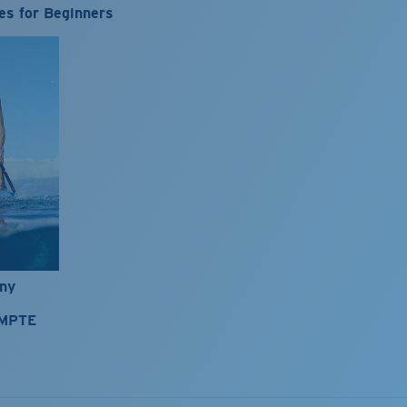
es for Beginners
nny
OMPTE