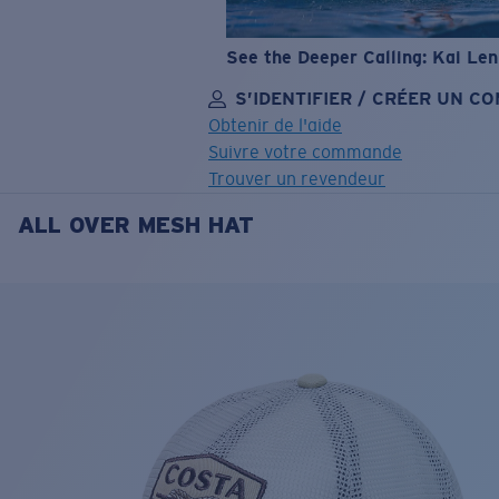
See the Deeper Calling: Kai Le
S’IDENTIFIER / CRÉER UN C
Obtenir de l'aide
Suivre votre commande
Trouver un revendeur
ALL OVER MESH HAT
OBJECTIF MIS À JOUR
AJOUTÉ AU PANIER!
Prix :
Gratuit
Quantité:
Prix :
Gratuit
Quantité: