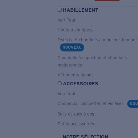
HABILLEMENT
Voir Tout
Hauts techniques
T-shirts et chandails à manches longues
NOUVEAU
Chandails à capuchon et chandails
molletonnés
Vêtements du bas
ACCESSOIRES
Voir Tout
Chapeaux, casquettes et visières
NOU
Sacs et sacs à dos
Petits accessoires
NOTRE SÉLECTION