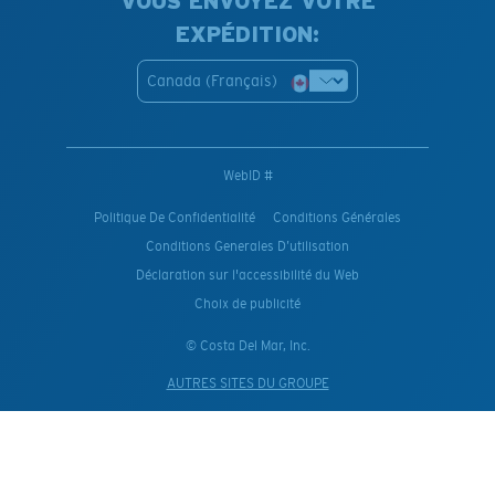
VOUS ENVOYEZ VOTRE
EXPÉDITION:
Canada (Français)
WebID #
Politique De Confidentialité
Conditions Générales
Conditions Generales D’utilisation
Déclaration sur l'accessibilité du Web
Choix de publicité
© Costa Del Mar, Inc.
AUTRES SITES DU GROUPE