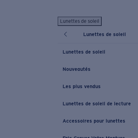
Skip to main content
Lunettes de soleil
LES PLUS RECHERCHÉS
Lunettes de soleil
Lunettes de soleil personnalisées
Nouveau
Meilleures ventes de lunettes de soleil
Lunettes de soleil
Nouveaux modèles solaires
LIENS UTILES
Nouveautés
Verres de rechange
Les plus vendus
Garantie et Réparations
Lunettes correctrices
Lunettes de soleil de lecture
Accessoires pour lunettes