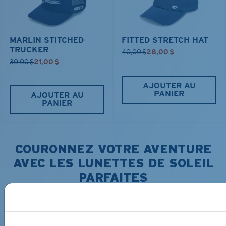
MARLIN STITCHED
FITTED STRETCH HAT
TRUCKER
40,00 $
28,00 $
30,00 $
21,00 $
AJOUTER AU
PANIER
AJOUTER AU
PANIER
COURONNEZ VOTRE AVENTURE
AVEC LES LUNETTES DE SOLEIL
PARFAITES
Découvrez des lunettes conçues pour chaque aventure
sur l’eau