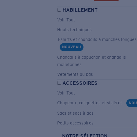
HABILLEMENT
Voir Tout
Hauts techniques
T-shirts et chandails à manches longues
NOUVEAU
Chandails à capuchon et chandails
molletonnés
Vêtements du bas
ACCESSOIRES
Voir Tout
Chapeaux, casquettes et visières
NOU
Sacs et sacs à dos
Petits accessoires
NOTRE SÉLECTION