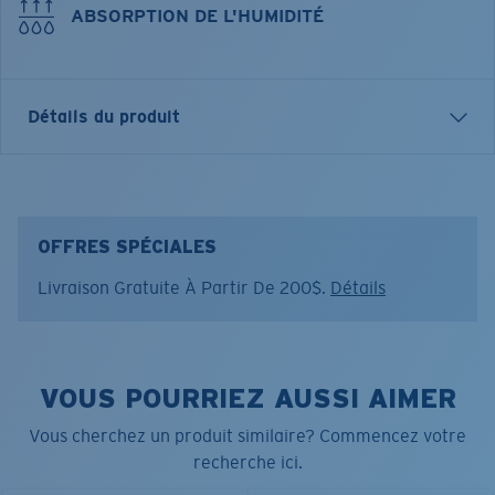
ABSORPTION DE L'HUMIDITÉ
Détails du produit
Costa has been protecting you from the elements
since 1983, and our headwear have been a key part of
that protection. From simple trucker hats to
OFFRES SPÉCIALES
lightweight technical fitted hats, each style was built to
Livraison Gratuite À Partir De 200$.
Détails
seamlessly pair with our sunglasses and apparel.
Nom du modèle:
Fishskins Trucker Hat
Article n°.:
FQS900351-73F
VOUS POURRIEZ AUSSI AIMER
Couleur:
Vert forêt
Vous cherchez un produit similaire? Commencez votre
recherche ici.