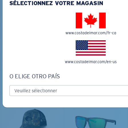
SÉLECTIONNEZ VOTRE MAGASIN
www.costadelmar.com/fr-ca
MATÉRIAU BIOSOURCÉ
FLY LINE
DUCK CAMO TRUCKER
291,00 $
35,00 $
www.costadelmar.com/en-us
GRAVURE DISPONIBLE
O ELIGE OTRO PAÍS
AJOUTER AU
AJOUTER AU
PANIER
PANIER