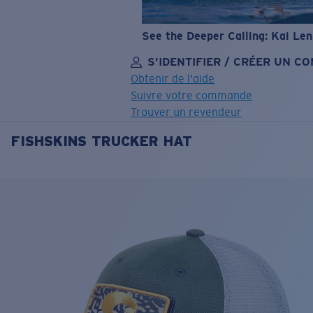
See the Deeper Calling: Kai Le
S’IDENTIFIER / CRÉER UN C
Obtenir de l'aide
Suivre votre commande
Trouver un revendeur
FISHSKINS TRUCKER HAT
OBJECTIF MIS À JOUR
AJOUTÉ AU PANIER!
Prix :
Gratuit
Quantité:
Prix :
Gratuit
Quantité: