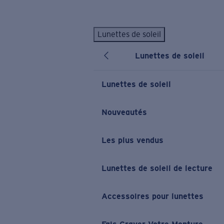
Skip to main content
Lunettes de soleil
LES PLUS RECHERCHÉS
Lunettes de soleil
Lunettes de soleil personnalisées
Nouveau
Meilleures ventes de lunettes de soleil
Lunettes de soleil
Nouveaux modèles solaires
LIENS UTILES
Nouveautés
Verres de rechange
Les plus vendus
Garantie et Réparations
Lunettes correctrices
Lunettes de soleil de lecture
Accessoires pour lunettes