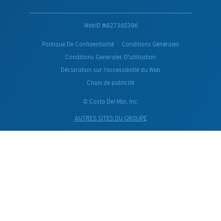
WebID #
827365396
Politique De Confidentialité
Conditions Générales
Conditions Generales D’utilisation
Déclaration sur l'accessibilité du Web
Choix de publicité
© Costa Del Mar, Inc.
AUTRES SITES DU GROUPE