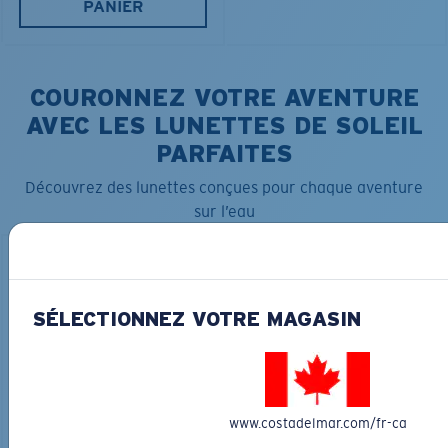
PANIER
COURONNEZ VOTRE AVENTURE
AVEC LES LUNETTES DE SOLEIL
PARFAITES
Découvrez des lunettes conçues pour chaque aventure
sur l’eau
SÉLECTIONNEZ VOTRE MAGASIN
LOS ALIJOS
MATÉRIAU BIOSOURCÉ
RINCON
336,00 $
www.costadelmar.com/fr-ca
350,00 $