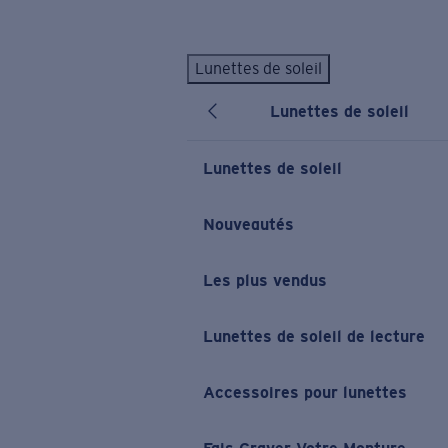
Skip to main content
Lunettes de soleil
LES PLUS RECHERCHÉS
Lunettes de soleil
Lunettes de soleil personnalisées
Nouveau
Meilleures ventes de lunettes de soleil
Lunettes de soleil
Nouveaux modèles solaires
LIENS UTILES
Nouveautés
Verres de rechange
Les plus vendus
Garantie et Réparations
Lunettes correctrices
Lunettes de soleil de lecture
Accessoires pour lunettes