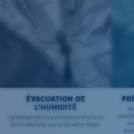
XL
25”
30”
9 ¼”
XXL
27”
31”
9 ¾”
ÉVACUATION DE
PR
L’HUMIDITÉ
Pl
caract
Lightweight fabrics wick moisture from your
chi
skin to help keep you on the water longer.
dissi